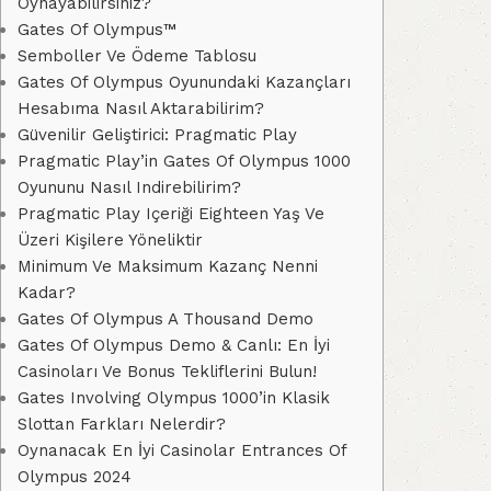
Oynayabilirsiniz?
Gates Of Olympus™
Semboller Ve Ödeme Tablosu
Gates Of Olympus Oyunundaki Kazançları
Hesabıma Nasıl Aktarabilirim?
Güvenilir Geliştirici: Pragmatic Play
Pragmatic Play’in Gates Of Olympus 1000
Oyununu Nasıl Indirebilirim?
Pragmatic Play Içeriği Eighteen Yaş Ve
Üzeri Kişilere Yöneliktir
Minimum Ve Maksimum Kazanç Nenni
Kadar?
Gates Of Olympus A Thousand Demo
Gates Of Olympus Demo & Canlı: En İyi
Casinoları Ve Bonus Tekliflerini Bulun!
Gates Involving Olympus 1000’in Klasik
Slottan Farkları Nelerdir?
Oynanacak En İyi Casinolar Entrances Of
Olympus 2024