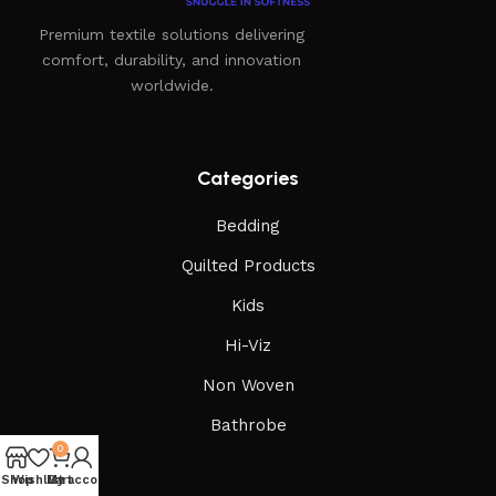
Premium textile solutions delivering
comfort, durability, and innovation
worldwide.
Categories
Bedding
Quilted Products
Kids
Hi-Viz
Non Woven
Bathrobe
0
Shop
Wishlist
My account
Cart