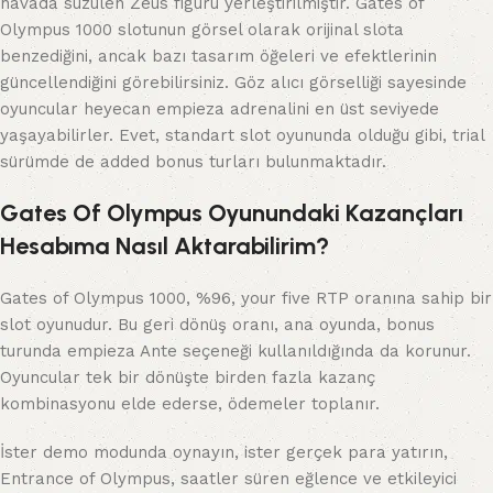
havada süzülen Zeus figürü yerleştirilmiştir. Gates of
Olympus 1000 slotunun görsel olarak orijinal slota
benzediğini, ancak bazı tasarım öğeleri ve efektlerinin
güncellendiğini görebilirsiniz. Göz alıcı görselliği sayesinde
oyuncular heyecan empieza adrenalini en üst seviyede
yaşayabilirler. Evet, standart slot oyununda olduğu gibi, trial
sürümde de added bonus turları bulunmaktadır.
Gates Of Olympus Oyunundaki Kazançları
Hesabıma Nasıl Aktarabilirim?
Gates of Olympus 1000, %96, your five RTP oranına sahip bir
slot oyunudur. Bu geri dönüş oranı, ana oyunda, bonus
turunda empieza Ante seçeneği kullanıldığında da korunur.
Oyuncular tek bir dönüşte birden fazla kazanç
kombinasyonu elde ederse, ödemeler toplanır.
İster demo modunda oynayın, ister gerçek para yatırın,
Entrance of Olympus, saatler süren eğlence ve etkileyici