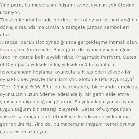
Yine para, bu maceranın ihtişamı temel oyunun çok ötesine
uzanıyor.
Zeus’un kendisi burada merkezi bir rol oynar ve herhangi bir
dönüş sırasında makaralara rastgele çarpan sembolleri
atar.
Kısacası paralı slot oynadığınızda gerçekleşme ihtimali olan
kazançları görürsünüz. Buna göre de oyunu oynayacağınız
kredi miktarını belirleyebilirsiniz. Pragmatic Perform, Gates
of Olympus’u yüksek riskli, yüksek ödüllü oyunların
heyecanından hoşlanan oyunculara hitap eden yüksek bir
oynaklık seviyesiyle tasarlamıştır. Slotun RTP’si (Oyuncuya”
“Geri Dönüş) %96, 5’tir, bu da rekabetçi bir orandır empieza
oyuncuların uzun ödeme iadesinde iyi bir getiri elde etme
şansına sahip olduğunu gösterir. Bu yüksek varyanslı oyuna
uygun sağlam bir strateji izleyerek, Gates of Olympus’den
yüksek kazançlar elde etmek için kendinizi en iyi konuma
getirebilirsiniz. Yine de, bu maceranın ihtişamı temel oyunun
çok ötesine uzanıyor.