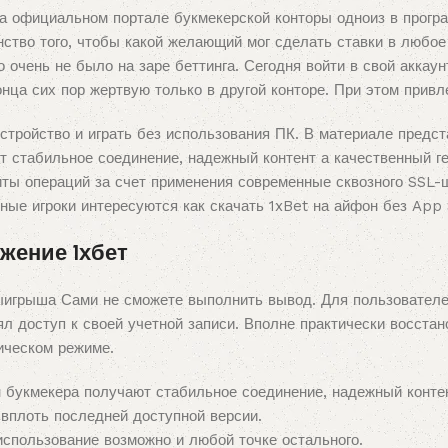
на официальном портале букмекерской конторы одноиз в прогр
нство того, чтобы какой желающий мог сделать ставки в любо
 очень не было на заре беттинга. Сегодня войти в свой аккаун
онца сих пор жертвую только в другой конторе. При этом привл
устройство и играть без использования ПК. В материале пред
т стабильное соединение, надежный контент а качественный 
иты операций за счет применения современные сквозного SSL-
ные игроки интересуются как скачать 1xBet на айфон без App
жение 1хбет
выигрыша Сами не сможете выполнить вывод. Для пользователе
рял доступ к своей учетной записи. Вполне практически восста
ическом режиме.
 букмекера получают стабильное соединение, надежный контен
вплоть последней доступной версии.
спользование возможно и любой точке остального.