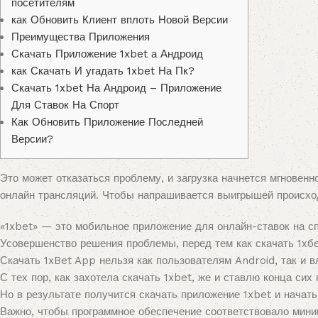
посетителям
как Обновить Клиент вплоть Новой Версии
Преимущества Приложения
Скачать Приложение 1xbet а Андроид
как Скачать И угадать 1xbet На Пк?
Скачать 1xbet На Андроид – Приложение
Для Ставок На Спорт
Как Обновить Приложение Последней
Версии?
Это может отказаться проблему, и загрузка начнется мгновен
онлайн трансляций. Чтобы напрашивается выигрышей происхо
«1xbet» — это мобильное приложение для онлайн-ставок на с
Усовершенство решения проблемы, перед тем как скачать 1хбет
Скачать 1xBet App нельзя как пользователям Android, так и в
С тех пор, как захотела скачать 1xbet, же и ставлю конца сих 
Но в результате получится скачать приложение 1xbet и начать
Важно, чтобы программное обеспечение соответствовало мини