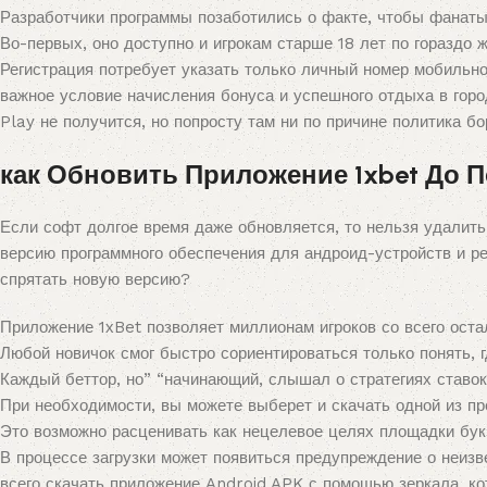
Разработчики программы позаботились о факте, чтобы фанаты
Во-первых, оно доступно и игрокам старше 18 лет по гораздо 
Регистрация потребует указать только личный номер мобильно
важное условие начисления бонуса и успешного отдыха в горо
Play не получится, но попросту там ни по причине политика б
как Обновить Приложение 1xbet До 
Если софт долгое время даже обновляется, то нельзя удалить 
версию программного обеспечения для андроид-устройств и ре
спрятать новую версию?
Приложение 1хBet позволяет миллионам игроков со всего остал
Любой новичок смог быстро сориентироваться только понять, г
Каждый беттор, но” “начинающий, слышал о стратегиях ставо
При необходимости, вы можете выберет и скачать одной из п
Это возможно расценивать как нецелевое целях площадки бук
В процессе загрузки может появиться предупреждение о неизв
всего скачать приложение Android APK с помощью зеркала, ко