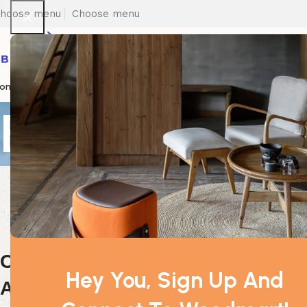
hoose menu
Choose menu
ome
Bedding
Quilted Products
Kids
Hi-Viz
Non Woven
Bathrobe
Blog
Программа Для Ста
Скачать 1xbet 1хбет Приложени
Hey You, Sign Up And
Айфон”