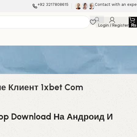
+92 3217808615
Contact with an expe
Login / Register
₨
е Клиент 1xbet Com
App Download На Андроид И