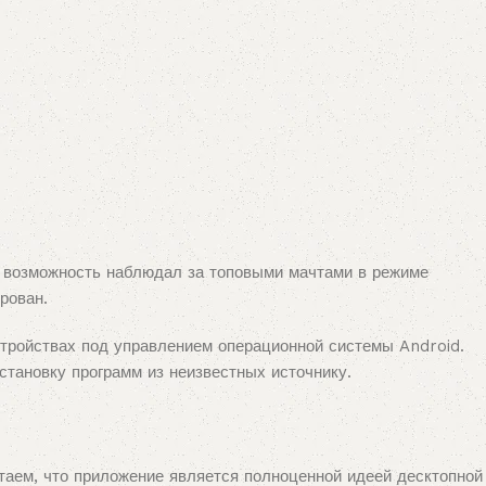
на возможность наблюдал за топовыми мачтами в режиме
рован.
стройствах под управлением операционной системы Android.
становку программ из неизвестных источнику.
таем, что приложение является полноценной идеей десктопной