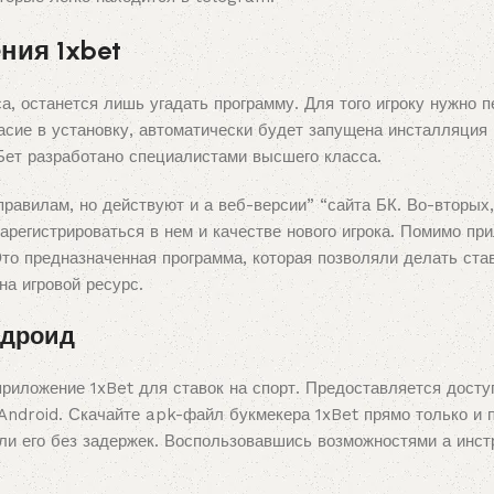
ния 1xbet
а, останется лишь угадать программу. Для того игроку нужно 
гласие в установку, автоматически будет запущена инсталляция
Бет разработано специалистами высшего класса.
правилам, но действуют и а веб-версии” “сайта БК. Во-вторых
 зарегистрироваться в нем и качестве нового игрока. Помимо 
Это предназначенная программа, которая позволяли делать ста
на игровой ресурс.
ндроид
риложение 1xBet для ставок на спорт. Предоставляется досту
Android. Скачайте apk-файл букмекера 1xBet прямо только и 
али его без задержек. Воспользовавшись возможностями а инс