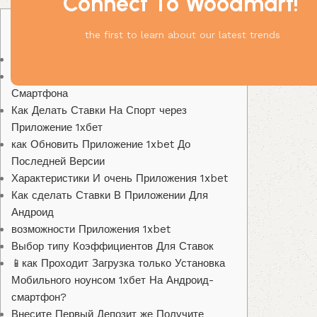
Connect To Woodmart!
Content
the first to learn about our latest trends
Скачиваем Установочный Файл
Промокод 1xbet Для Регистрации Со
Смартфона
Как Делать Ставки На Спорт через
Приложение 1хбет
как Обновить Приложение 1xbet До
Последней Версии
Характеристики И очень Приложения 1xbet
Как сделать Ставки В Приложении Для
Андроид
возможности Приложения 1xbet
Выбор типу Коэффициентов Для Ставок
📱как Проходит Загрузка только Установка
Мобильного ноунсом 1хбет На Андроид-
смартфон?
Внесите Первый Депозит же Получите