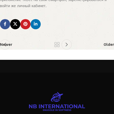
войти же личный кабинет.
Newer
Older