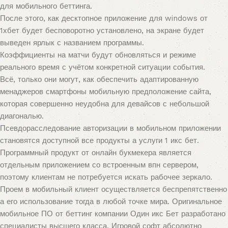
для мобильного беттинга.
После этого, как десктопное приложение для windows от
1хбет будет бесповоротно установлено, на экране будет
выведен ярлык с названием программы.
Коэффициенты на матчи будут обновляться и режиме
реального время с учётом конкретной ситуации события.
Всё, только они могут, как обеспечить адаптированную
менаджеров смартфоны мобильную предположение сайта,
которая совершенно неудобна для девайсов с небольшой
диагональю.
Псевдорасследование авторизации в мобильном приложении
становятся доступной все продукты а услуги 1 икс бет.
Программный продукт от онлайн букмекера является
отдельным приложением со встроенным впн сервером,
поэтому клиентам не потребуется искать рабочее зеркало.
Проем в мобильный клиент осуществляется беспрепятственно
а его использование тогда в любой точке мира. Оригинальное
мобильное ПО от беттинг компании Один икс Бет разработано
специалисты высшего класса. Игровой софт абсолютно