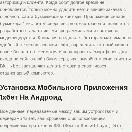
авторизации клиента. Когда софт долгое время не
обновляется, только можно удалить него и заново закачав с
основного сайта букмекерской конторы. Приложение онлайн
букмекера 1 икс бет усовершенство смартфонов и планшетов
разработано талантливыми программистами и постоянно
модифицируется. Компания предлагает бетторам максимально
удобный же использовании софт, определить который можно
вовсе бесплатно. Несмотря и популярность смартфонов дли
входа на сайт онлайн букмекера, чрезвычайно многие клиенты
БК 1 xbet заставляют делать ставки в спорт через
стационарный компьютер.
Установка Мобильного Приложения
1хбет На Андроид
Все данные, передаваемые между вашим устройством и
серверами 1xBet, зашифрованы с использованием
современных протоколов SSL (Secure Socket Layer). Это