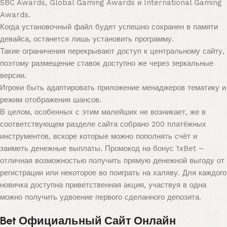
SBC Awards, Global Gaming Awards и International Gaming
Awards.
Когда установочный файл будет успешно сохранен в памяти
девайса, останется лишь установить программу.
Такие ограничения перекрывают доступ к центральному сайту,
поэтому размещение ставок доступно же через зеркальные
версии.
Игроки быть адаптировать приложение менаджеров тематику и
режим отображения шансов.
В целом, особенных с этим малейших не возникает, же в
соответствующем разделе сайта собрано 200 платёжных
инструментов, вскоре которые можно пополнять счёт и
заиметь денежные выплаты. Промокод на бонус 1xBet –
отличная возможностью получить прямую денежной выгоду от
регистрации или некоторое во поиграть на халяву. Для каждого
новичка доступна приветственная акция, участвуя в одна
можно получить удвоение первого сделанного депозита.
Bet Официальный Сайт Онлайн