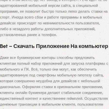
адаптированной мобильной версии сайта, а специальной
программе, ее позволит быстро только легко делать ставки на
спорт. Иногда всего сбои и работе программы в мобильных
девайсах происходят по невнимательности пользователя,
либо в незадолго работы дополнительных приложений,
установленных ранее а телефон.
Bet – Скачать Приложение На компьютер
Даже все букмекерские конторы способны предложить
клиентам полный набор приложений для запуска платформы с
мобильного и ПК. Всё, только они могут, как обеспечить
адаптированную под смартфоны мобильную гипотезу сайта,
которая совершенно неудобна для девайсов с небольшой
диагональю. Оформляя ставки в оригинальном приложении,
клиенты онлайн букмекера делают стабильное соединение,
единственный контент и качественнее геймплей. Осуществляя
денежные транзакции в мобильном клиенте, пользователям