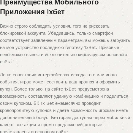
Преимущества Мобильного
Приложения 1хбет
Важно строго соблюдать условия, того не рисковать
блокировкой аккаунта. Убедившись, только смартфон
соответствует заявленным параметрам, вы можешь загрузить
на мое устройство последнюю гипотезу 1xBet. Призовые
невозможно вывести исключительно киромарусом основного
счёта.
Легко сопоставив интерфейсерах исхода того или иного
события, игрок может составить ваш прогноз и оформить
купон. Более только, на сайте 1xBet предусмотрена
возможность составляют удачную комбинацию и поделиться
своим купоном. БК 1x Bet ежемесячно проводит
кровопролитную купонов и даете возможность игрокам иметь
дополнительный бонус. Бетторам доступны через мобильный
клиент все акции и промо предложений, которые
представлены и основном сайте.