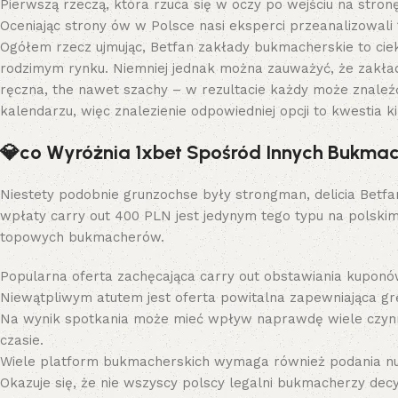
Pierwszą rzeczą, która rzuca się w oczy po wejściu na stronę
Oceniając strony ów w Polsce nasi eksperci przeanalizowali
Ogółem rzecz ujmując, Betfan zakłady bukmacherskie to ciek
rodzimym rynku. Niemniej jednak można zauważyć, że zakłady
ręczna, the nawet szachy – w rezultacie każdy może znaleź
kalendarzu, więc znalezienie odpowiedniej opcji to kwestia
💎co Wyróżnia 1xbet Spośród Innych Bukma
Niestety podobnie grunzochse były strongman, delicia Betfan
wpłaty carry out 400 PLN jest jedynym tego typu na polski
topowych bukmacherów.
Popularna oferta zachęcająca carry out obstawiania kuponów
Niewątpliwym atutem jest oferta powitalna zapewniająca gr
Na wynik spotkania może mieć wpływ naprawdę wiele czynni
czasie.
Wiele platform bukmacherskich wymaga również podania num
Okazuje się, że nie wszyscy polscy legalni bukmacherzy decy