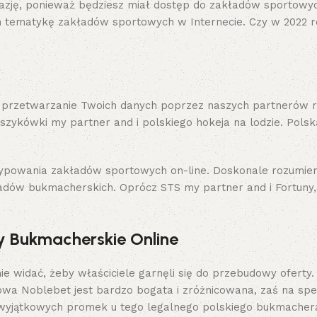
zję, ponieważ będziesz miał dostęp do zakładów sportowych
ch tematykę zakładów sportowych w Internecie. Czy w 2022 
na przetwarzanie Twoich danych poprzez naszych partnerów 
zykówki my partner and i polskiego hokeja na lodzie. Polsk
 typowania zakładów sportowych on-line. Doskonale rozumie
ładów bukmacherskich. Oprócz STS my partner and i Fortuny, 
 Bukmacherskie Online
ie widać, żeby właściciele garnęli się do przebudowy oferty.
a Noblebet jest bardzo bogata i zróżnicowana, zaś na specj
wyjątkowych promek u tego legalnego polskiego bukmacher