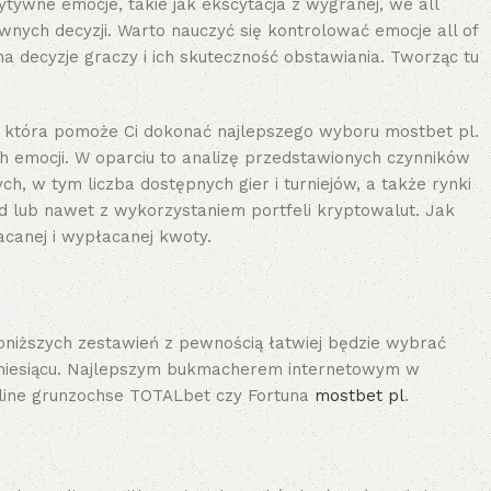
tywne emocje, takie jak ekscytacja z wygranej, we all
ych decyzji. Warto nauczyć się kontrolować emocje all of
decyzje graczy i ich skuteczność obstawiania. Tworząc tu
, która pomoże Ci dokonać najlepszego wyboru mostbet pl.
h emocji. W oparciu to analizę przedstawionych czynników
, w tym liczba dostępnych gier i turniejów, a także rynki
 lub nawet z wykorzystaniem portfeli kryptowalut. Jak
acanej i wypłacanej kwoty.
oniższych zestawień z pewnością łatwiej będzie wybrać
m miesiącu. Najlepszym bukmacherem internetowym w
line grunzochse TOTALbet czy Fortuna
mostbet pl
.