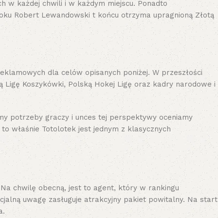
 w każdej chwili i w każdym miejscu. Ponadto
roku Robert Lewandowski t końcu otrzyma upragnioną Złotą
reklamowych dla celów opisanych poniżej. W przeszłości
ą Ligę Koszykówki, Polską Hokej Ligę oraz kadry narodowe i
my potrzeby graczy i unces tej perspektywy oceniamy
to właśnie Totolotek jest jednym z klasycznych
 Na chwilę obecną, jest to agent, który w rankingu
alną uwagę zasługuje atrakcyjny pakiet powitalny. Na start
a.