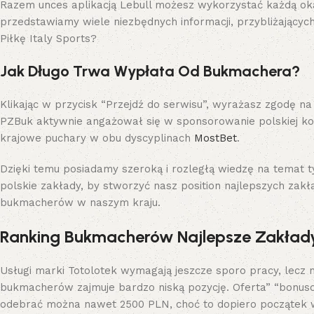
Razem unces aplikacją Lebull możesz wykorzystać każdą oka
przedstawiamy wiele niezbędnych informacji, przybliżający
Piłkę Italy Sports?
Jak Długo Trwa Wypłata Od Bukmachera?
Klikając w przycisk “Przejdź do serwisu”, wyrażasz zgodę 
PZBuk aktywnie angażował się w sponsorowanie polskiej kos
krajowe puchary w obu dyscyplinach
MostBet
.
Dzięki temu posiadamy szeroką i rozległą wiedzę na temat
polskie zakłady, by stworzyć nasz position najlepszych zak
bukmacherów w naszym kraju.
Ranking Bukmacherów Najlepsze Zakłady
Usługi marki Totolotek wymagają jeszcze sporo pracy, lecz n
bukmacherów zajmuje bardzo niską pozycję. Oferta” “bonusow
odebrać można nawet 2500 PLN, choć to dopiero początek 