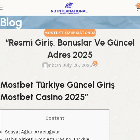
0
Blog
MOSTBET OZBEKISTONDA
“Resmi Giriş, Bonuslar Ve Güncel
Adres 2025
0
nb
On July 26, 2025
Mostbet Türkiye Güncel Giriş
Mostbet Casino 2025″
Content
Sosyal Ağlar Aracılığıyla
Bahis Şirketi Empieza Casino Türkiye