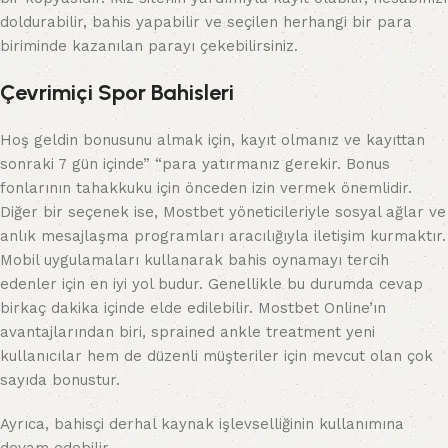
doldurabilir, bahis yapabilir ve seçilen herhangi bir para
biriminde kazanılan parayı çekebilirsiniz.
Çevrimiçi Spor Bahisleri
Hoş geldin bonusunu almak için, kayıt olmanız ve kayıttan
sonraki 7 gün içinde” “para yatırmanız gerekir. Bonus
fonlarının tahakkuku için önceden izin vermek önemlidir.
Diğer bir seçenek ise, Mostbet yöneticileriyle sosyal ağlar ve
anlık mesajlaşma programları aracılığıyla iletişim kurmaktır.
Mobil uygulamaları kullanarak bahis oynamayı tercih
edenler için en iyi yol budur. Genellikle bu durumda cevap
birkaç dakika içinde elde edilebilir. Mostbet Online’ın
avantajlarından biri, sprained ankle treatment yeni
kullanıcılar hem de düzenli müşteriler için mevcut olan çok
sayıda bonustur.
Ayrıca, bahisçi derhal kaynak işlevselliğinin kullanımına