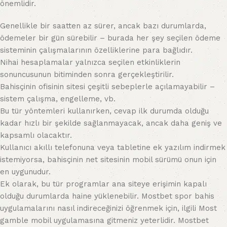
önemlidir.
Genellikle bir saatten az sürer, ancak bazı durumlarda,
ödemeler bir gün sürebilir – burada her şey seçilen ödeme
sisteminin çalışmalarının özelliklerine para bağlıdır.
Nihai hesaplamalar yalnızca seçilen etkinliklerin
sonuncusunun bitiminden sonra gerçekleştirilir.
Bahisçinin ofisinin sitesi çeşitli sebeplerle açılamayabilir –
sistem çalışma, engelleme, vb.
Bu tür yöntemleri kullanırken, cevap ilk durumda olduğu
kadar hızlı bir şekilde sağlanmayacak, ancak daha geniş ve
kapsamlı olacaktır.
Kullanıcı akıllı telefonuna veya tabletine ek yazılım indirmek
istemiyorsa, bahisçinin net sitesinin mobil sürümü onun için
en uygunudur.
Ek olarak, bu tür programlar ana siteye erişimin kapalı
olduğu durumlarda haine yüklenebilir. Mostbet spor bahis
uygulamalarını nasıl indireceğinizi öğrenmek için, ilgili Most
gamble mobil uygulamasına gitmeniz yeterlidir. Mostbet