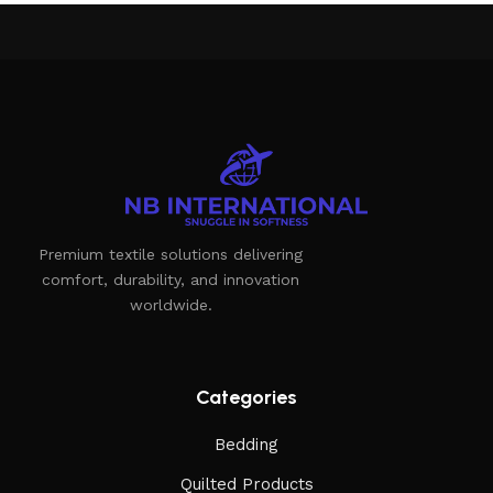
Premium textile solutions delivering
comfort, durability, and innovation
worldwide.
Categories
Bedding
Quilted Products