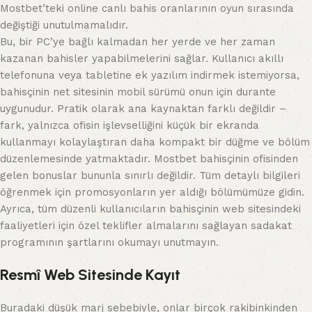
Mostbet’teki online canlı bahis oranlarının oyun sırasında
değiştiği unutulmamalıdır.
Bu, bir PC’ye bağlı kalmadan her yerde ve her zaman
kazanan bahisler yapabilmelerini sağlar. Kullanıcı akıllı
telefonuna veya tabletine ek yazılım indirmek istemiyorsa,
bahisçinin net sitesinin mobil sürümü onun için durante
uygunudur. Pratik olarak ana kaynaktan farklı değildir –
fark, yalnızca ofisin işlevselliğini küçük bir ekranda
kullanmayı kolaylaştıran daha kompakt bir düğme ve bölüm
düzenlemesinde yatmaktadır. Mostbet bahisçinin ofisinden
gelen bonuslar bununla sınırlı değildir. Tüm detaylı bilgileri
öğrenmek için promosyonların yer aldığı bölümümüze gidin.
Ayrıca, tüm düzenli kullanıcıların bahisçinin web sitesindeki
faaliyetleri için özel teklifler almalarını sağlayan sadakat
programının şartlarını okumayı unutmayın.
Resmî Web Sitesinde Kayıt
Buradaki düşük marj sebebiyle, onlar birçok rakibinkinden