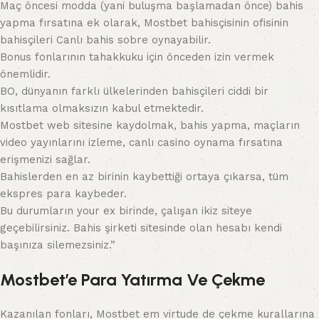
Maç öncesi modda (yani buluşma başlamadan önce) bahis
yapma fırsatına ek olarak, Mostbet bahisçisinin ofisinin
bahisçileri Canlı bahis sobre oynayabilir.
Bonus fonlarının tahakkuku için önceden izin vermek
önemlidir.
BO, dünyanın farklı ülkelerinden bahisçileri ciddi bir
kısıtlama olmaksızın kabul etmektedir.
Mostbet web sitesine kaydolmak, bahis yapma, maçların
video yayınlarını izleme, canlı casino oynama fırsatına
erişmenizi sağlar.
Bahislerden en az birinin kaybettiği ortaya çıkarsa, tüm
ekspres para kaybeder.
Bu durumların your ex birinde, çalışan ikiz siteye
geçebilirsiniz. Bahis şirketi sitesinde olan hesabı kendi
başınıza silemezsiniz.”
Mostbet’e Para Yatırma Ve Çekme
Kazanılan fonları, Mostbet em virtude de çekme kurallarına