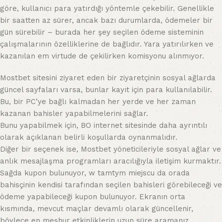
göre, kullanıcı para yatırdığı yöntemle çekebilir. Genellikle
bir saatten az sürer, ancak bazı durumlarda, ödemeler bir
gün sürebilir – burada her şey seçilen ödeme sisteminin
çalışmalarının özelliklerine de bağlıdır. Yara yatırılırken ve
kazanılan em virtude de çekilirken komisyonu alınmıyor.
Mostbet sitesini ziyaret eden bir ziyaretçinin sosyal ağlarda
güncel sayfaları varsa, bunlar kayıt için para kullanılabilir.
Bu, bir PC’ye bağlı kalmadan her yerde ve her zaman
kazanan bahisler yapabilmelerini sağlar.
Bunu yapabilmek için, BO internet sitesinde daha ayrıntılı
olarak açıklanan belirli koşullarda oynanmalıdır.
Diğer bir seçenek ise, Mostbet yöneticileriyle sosyal ağlar ve
anlık mesajlaşma programları aracılığıyla iletişim kurmaktır.
Sağda kupon bulunuyor, w tamtym miejscu da orada
bahisçinin kendisi tarafından seçilen bahisleri görebileceği ve
ödeme yapabileceği kupon bulunuyor. Ekranın orta
kısmında, mevcut maçlar devamlı olarak güncellenir,
böylece en meşhur etkinliklerin uzun süre aramanız