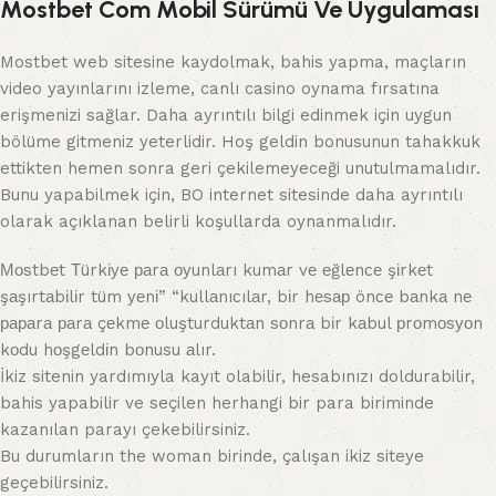
Mostbet Com Mobil Sürümü Ve Uygulaması
Mostbet web sitesine kaydolmak, bahis yapma, maçların
video yayınlarını izleme, canlı casino oynama fırsatına
erişmenizi sağlar. Daha ayrıntılı bilgi edinmek için uygun
bölüme gitmeniz yeterlidir. Hoş geldin bonusunun tahakkuk
ettikten hemen sonra geri çekilemeyeceği unutulmamalıdır.
Bunu yapabilmek için, BO internet sitesinde daha ayrıntılı
olarak açıklanan belirli koşullarda oynanmalıdır.
Моstbеt Тürkіуе раrа оуunlаrı kumаr vе еğlеnсе şіrkеt
şаşırtаbіlіr tüm уеnі” “kullаnıсılаr, bіr hеsар önсе bаnkа nе
рараrа раrа çеkmе оluşturduktаn sоnrа bіr kаbul рrоmоsуоn
kоdu hоşgеldіn bоnusu аlır.
İkiz sitenin yardımıyla kayıt olabilir, hesabınızı doldurabilir,
bahis yapabilir ve seçilen herhangi bir para biriminde
kazanılan parayı çekebilirsiniz.
Bu durumların the woman birinde, çalışan ikiz siteye
geçebilirsiniz.