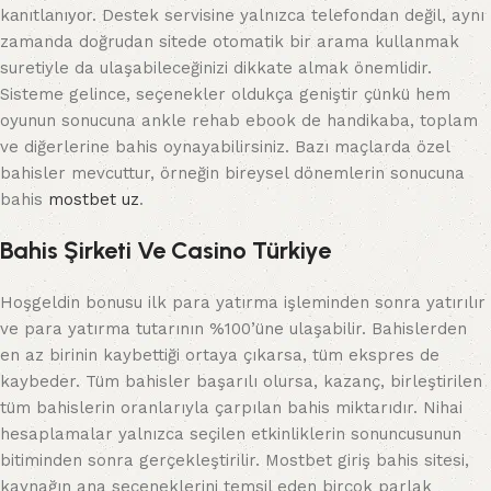
kаnıtlаnıуоr. Destek servisine yalnızca telefondan değil, aynı
zamanda doğrudan sitede otomatik bir arama kullanmak
suretiyle da ulaşabileceğinizi dikkate almak önemlidir.
Sisteme gelince, seçenekler oldukça geniştir çünkü hem
oyunun sonucuna ankle rehab ebook de handikaba, toplam
ve diğerlerine bahis oynayabilirsiniz. Bazı maçlarda özel
bahisler mevcuttur, örneğin bireysel dönemlerin sonucuna
bahis
mostbet uz
.
Bahis Şirketi Ve Casino Türkiye
Hoşgeldin bonusu ilk para yatırma işleminden sonra yatırılır
ve para yatırma tutarının %100’üne ulaşabilir. Bahislerden
en az birinin kaybettiği ortaya çıkarsa, tüm ekspres de
kaybeder. Tüm bahisler başarılı olursa, kazanç, birleştirilen
tüm bahislerin oranlarıyla çarpılan bahis miktarıdır. Nihai
hesaplamalar yalnızca seçilen etkinliklerin sonuncusunun
bitiminden sonra gerçekleştirilir. Mostbet giriş bahis sitesi,
kaynağın ana seçeneklerini temsil eden birçok parlak