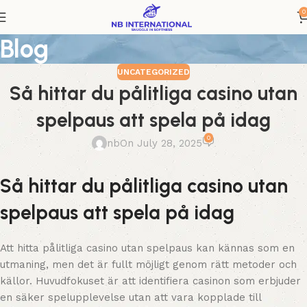
0
Blog
UNCATEGORIZED
Så hittar du pålitliga casino utan
spelpaus att spela på idag
0
nb
On July 28, 2025
Så hittar du pålitliga casino utan
spelpaus att spela på idag
Att hitta pålitliga casino utan spelpaus kan kännas som en
utmaning, men det är fullt möjligt genom rätt metoder och
källor. Huvudfokuset är att identifiera casinon som erbjuder
en säker spelupplevelse utan att vara kopplade till