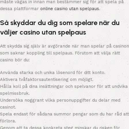
måste vägas in innan man bestämmer sig för att spela på
dessa plattformar
online casino utan spelpaus
.
Så skyddar du dig som spelare när du
väljer casino utan spelpaus
Att skydda sig själv är avgörande när man spelar på casinon
som saknar koppling till spelpaus. Förutom att välja rätt
casino bör du:
Använda starka och unika lösenord för ditt konto.
Aktivera tvåfaktorsautentisering om möjligt.
Hålla koll på dina insättningar och spelvanor för att undvika
spelmissbruk.
Undersöka noggrant vilka personuppgifter du delar med
casinot.
Spela endast för sådana summor pengar som du har råd att
förlora.
Genom att ta dessa konkreta steg minskar du risken för