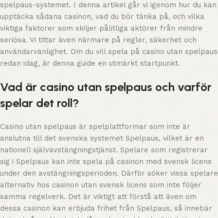
spelpaus-systemet. I denna artikel går vi igenom hur du kan
upptäcka sådana casinon, vad du bör tänka på, och vilka
viktiga faktorer som skiljer pålitliga aktörer från mindre
seriösa. Vi tittar även närmare på regler, säkerhet och
användarvänlighet. Om du vill spela på casino utan spelpaus
redan idag, är denna guide en utmärkt startpunkt.
Vad är casino utan spelpaus och varför
spelar det roll?
Casino utan spelpaus är spelplattformar som inte är
anslutna till det svenska systemet Spelpaus, vilket är en
nationell självavstängningstjänst. Spelare som registrerar
sig i Spelpaus kan inte spela på casinon med svensk licens
under den avstängningsperioden. Därför söker vissa spelare
alternativ hos casinon utan svensk licens som inte följer
samma regelverk. Det är viktigt att förstå att även om
dessa casinon kan erbjuda frihet från Spelpaus, så innebär