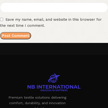
Save my name, email, and website in this browser for
the next time I comment.
Premium textile solutions delivering
comfort, durability, and innovation