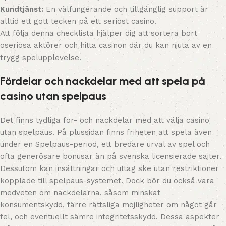
Kundtjänst:
En välfungerande och tillgänglig support är
alltid ett gott tecken på ett seriöst casino.
Att följa denna checklista hjälper dig att sortera bort
oseriösa aktörer och hitta casinon där du kan njuta av en
trygg spelupplevelse.
Fördelar och nackdelar med att spela på
casino utan spelpaus
Det finns tydliga för- och nackdelar med att välja casino
utan spelpaus. På plussidan finns friheten att spela även
under en Spelpaus-period, ett bredare urval av spel och
ofta generösare bonusar än på svenska licensierade sajter.
Dessutom kan insättningar och uttag ske utan restriktioner
kopplade till spelpaus-systemet. Dock bör du också vara
medveten om nackdelarna, såsom minskat
konsumentskydd, färre rättsliga möjligheter om något går
fel, och eventuellt sämre integritetsskydd. Dessa aspekter