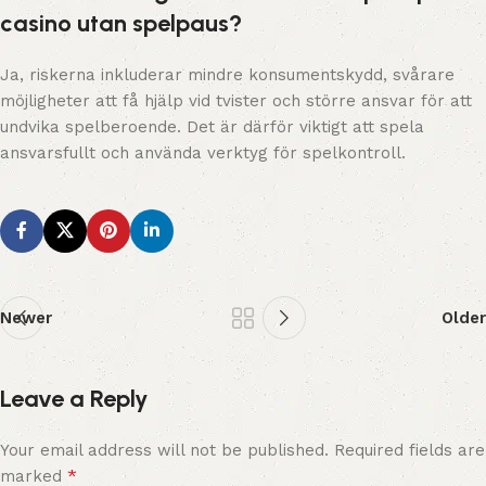
casino utan spelpaus?
Ja, riskerna inkluderar mindre konsumentskydd, svårare
möjligheter att få hjälp vid tvister och större ansvar för att
undvika spelberoende. Det är därför viktigt att spela
ansvarsfullt och använda verktyg för spelkontroll.
Newer
Older
Leave a Reply
Your email address will not be published.
Required fields are
*
marked