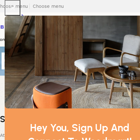
hoose menu
Choose menu
ome
Bedding
Quilted Products
Kids
Hi-Viz
Non Woven
Bathrobe
Blog
S
Så kan du spela utan Spelpaus lagl
Hey You, Sign Up And
Att spela utan Spelpaus lagligt kan verka komplicerat för m