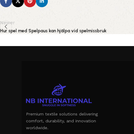
Newer
Hur spel med Spelpaus kan hjälpa vid spelmissbruk
Premium textile solutions delivering
comfort, durability, and innovation
worldwide.