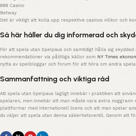
888 Casino
Betway
Det är viktigt att kolla upp respektive casinos villkor och k
Så här håller du dig informerad och sky
För att spela utan Spelpaus och samtidigt hålla sig skyddad är
rekommendationer via pålitliga källor som
NY Times ekonom
nytta av spelbloggar och forum för att höra om andra spelar
Sammanfattning och viktiga råd
Att spela utan Spelpaus lagligt innebär i praktiken att anvä
spelaren, men innebär att man måste vara extra noggrann med 
plattformar med internationell licens och att man spelar ans
du väljer att spela utan denna säkerhetsventil. Genom att fö