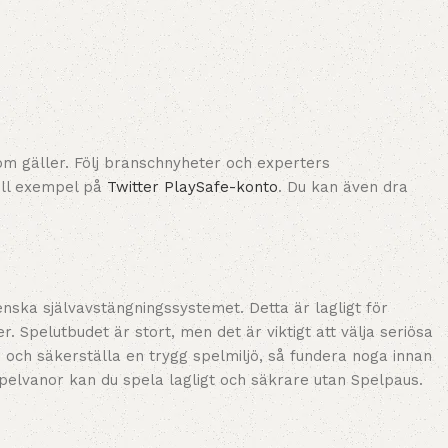
 som gäller. Följ branschnyheter och experters
till exempel på
Twitter PlaySafe-konto
. Du kan även dra
nska självavstängningssystemet. Detta är lagligt för
 Spelutbudet är stort, men det är viktigt att välja seriösa
e och säkerställa en trygg spelmiljö, så fundera noga innan
 spelvanor kan du spela lagligt och säkrare utan Spelpaus.