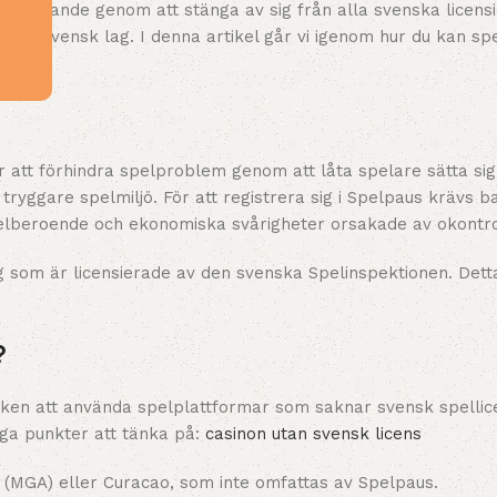
t spelande genom att stänga av sig från alla svenska licens
 mot svensk lag. I denna artikel går vi igenom hur du kan spel
 att förhindra spelproblem genom att låta spelare sätta sig 
 tryggare spelmiljö. För att registrera sig i Spelpaus krävs 
r spelberoende och ekonomiska svårigheter orsakade av okontr
lag som är licensierade av den svenska Spelinspektionen. Det
?
ktiken att använda spelplattformar som saknar svensk spellic
iga punkter att tänka på:
casinon utan svensk licens
a (MGA) eller Curacao, som inte omfattas av Spelpaus.