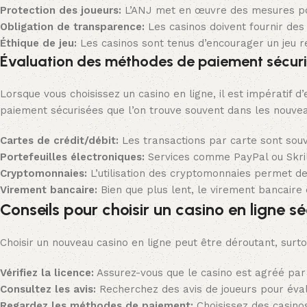
Protection des joueurs:
L’ANJ met en œuvre des mesures pour
Obligation de transparence:
Les casinos doivent fournir des 
Éthique de jeu:
Les casinos sont tenus d’encourager un jeu re
Évaluation des méthodes de paiement sécur
Lorsque vous choisissez un casino en ligne, il est impératif
paiement sécurisées que l’on trouve souvent dans les nouvea
Cartes de crédit/débit:
Les transactions par carte sont sou
Portefeuilles électroniques:
Services comme PayPal ou Skril
Cryptomonnaies:
L’utilisation des cryptomonnaies permet d
Virement bancaire:
Bien que plus lent, le virement bancaire e
Conseils pour choisir un casino en ligne sé
Choisir un nouveau casino en ligne peut être déroutant, surtout
Vérifiez la licence:
Assurez-vous que le casino est agréé par
Consultez les avis:
Recherchez des avis de joueurs pour éval
Regardez les méthodes de paiement:
Choisissez des casinos