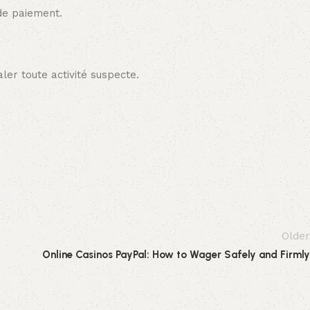
de paiement.
er toute activité suspecte.
Older
Online Casinos PayPal: How to Wager Safely and Firmly