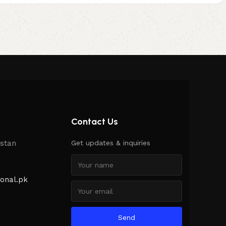
Contact Us
istan
Get updates & inquiries
ional.pk
Send