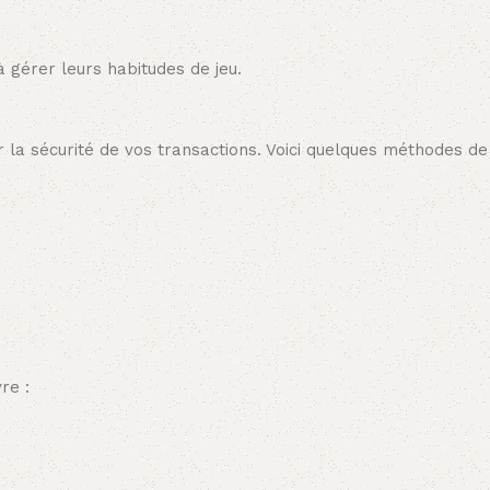
 gérer leurs habitudes de jeu.
 la sécurité de vos transactions. Voici quelques méthodes de
re :