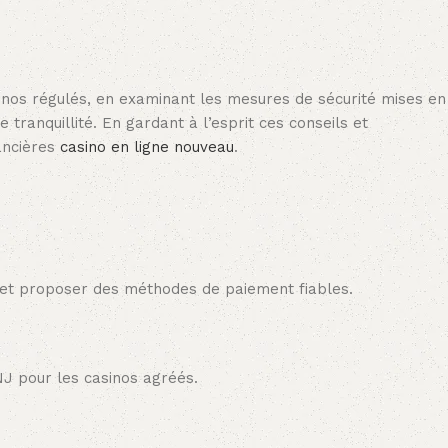
sinos régulés, en examinant les mesures de sécurité mises en
tranquillité. En gardant à l’esprit ces conseils et
nancières
casino en ligne nouveau
.
urs et proposer des méthodes de paiement fiables.
ANJ pour les casinos agréés.