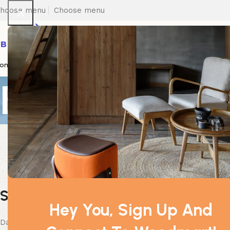
hoose menu
Choose menu
ome
Bedding
Quilted Products
Kids
Hi-Viz
Non Woven
Bathrobe
Blog
Sécurité des meille
Sécurité des meilleurs nouveaux cas
Hey You, Sign Up And
Dans un paysage numérique en constante évolution, la sécuri