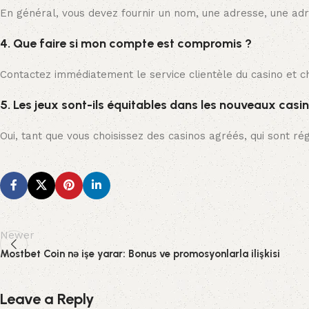
En général, vous devez fournir un nom, une adresse, une adr
4. Que faire si mon compte est compromis ?
Contactez immédiatement le service clientèle du casino et c
5. Les jeux sont-ils équitables dans les nouveaux casin
Oui, tant que vous choisissez des casinos agréés, qui sont rég
Newer
Mostbet Coin nə işe yarar: Bonus ve promosyonlarla ilişkisi
Leave a Reply