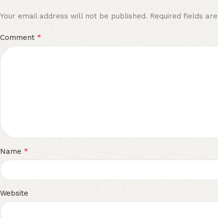
Your email address will not be published.
Required fields a
*
Comment
*
Name
Website