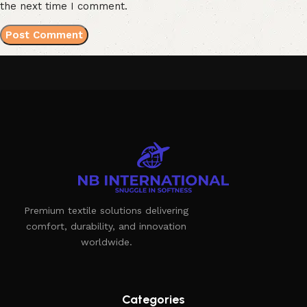
the next time I comment.
Premium textile solutions delivering
comfort, durability, and innovation
worldwide.
Categories