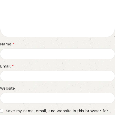
*
Name
*
Email
Website
Save my name, email, and website in this browser for