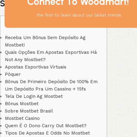
Connect To Woodmart!
Site Oficial Sobre Apostas E Online
the first to learn about our latest trends
Content
Receba Um Bônus Sem Depósito Ag
Mostbet!
Quais Opções Em Apostas Esportivas Há
Not Any Mostbet?
Apostas Esportivas Virtuais
Pôquer
Bônus De Primeiro Depósito De 100% Em
Um Depósito Pra Um Cassino + 15fs
Tela De Login Ag Mostbet
Bônus Mostbet
Sobre Mostbet Brasil
Mostbet Casino
Quem É O Dono Carry Out Mostbet?
Tipos De Apostas E Odds No Mostbet