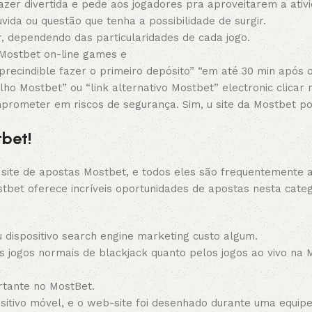
azer divertida e pede aos jogadores pra aproveitarem a ati
ida ou questão que tenha a possibilidade de surgir.
r, dependendo das particularidades de cada jogo.
Mostbet on-line games e
precindible fazer o primeiro depósito” “em até 30 min após o
lho Mostbet” ou “link alternativo Mostbet” electronic clicar
prometer em riscos de segurança. Sim, u site da Mostbet po
bet!
 site de apostas Mostbet, e todos eles são frequentemente 
bet oferece incríveis oportunidades de apostas nesta catego
 dispositivo search engine marketing custo algum.
 jogos normais de blackjack quanto pelos jogos ao vivo na 
rtante no MostBet.
sitivo móvel, e o web-site foi desenhado durante uma equip