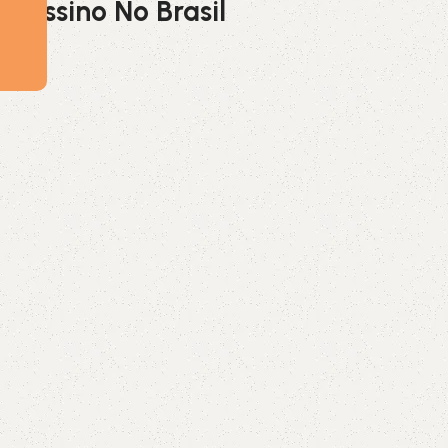
 Cassino No Brasil