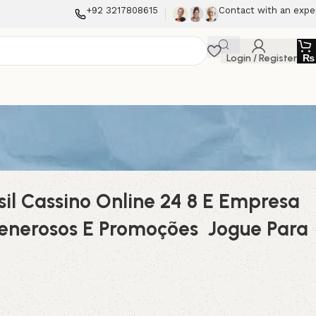
+92 3217808615
Contact with an expe
Login / Register
₨
asil Cassino Online 24 8 E Empresa
enerosos E Promoções ️ Jogue Para