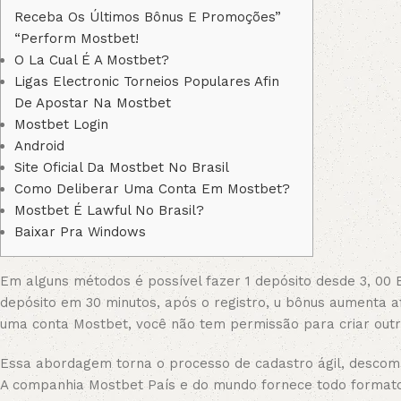
Receba Os Últimos Bônus E Promoções”
“Perform Mostbet!
O La Cual É A Mostbet?
Ligas Electronic Torneios Populares Afin
De Apostar Na Mostbet
Mostbet Login
Android
Site Oficial Da Mostbet No Brasil
Como Deliberar Uma Conta Em Mostbet?
Mostbet É Lawful No Brasil?
Baixar Pra Windows
Em alguns métodos é possível fazer 1 depósito desde 3, 00 
depósito em 30 minutos, após o registro, u bônus aumenta a
uma conta Mostbet, você não tem permissão para criar outr
Essa abordagem torna o processo de cadastro ágil, descompl
A companhia Mostbet País e do mundo fornece todo formato d