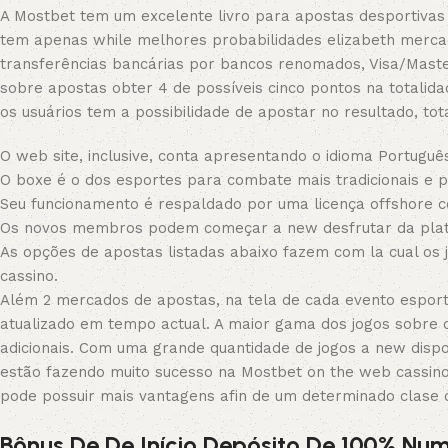
A Mostbet tem um excelente livro para apostas desportiva
tem apenas while melhores probabilidades elizabeth mercad
transferências bancárias por bancos renomados, Visa/Master
sobre apostas obter 4 de possíveis cinco pontos na totalid
os usuários tem a possibilidade de apostar no resultado, tota
O web site, inclusive, conta apresentando o idioma Português
O boxe é o dos esportes para combate mais tradicionais e po
Seu funcionamento é respaldado por uma licença offshore c
Os novos membros podem começar a new desfrutar da plata
As opções de apostas listadas abaixo fazem com la cual os
cassino.
Além 2 mercados de apostas, na tela de cada evento esporti
atualizado em tempo actual. A maior gama dos jogos sobre 
adicionais. Com uma grande quantidade de jogos a new disposi
estão fazendo muito sucesso na Mostbet on the web cassino
pode possuir mais vantagens afin de um determinado clase d
Bônus De De Início Depósito De 100% Num