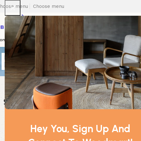
hoose menu
Choose menu
ome
Bedding
Quilted Products
Kids
Hi-Viz
Non Woven
Bathrobe
Blog
Site Estatal Da Mostbet Aqui No B
Sobre Apostas Caça-níqueis Licen
Hey You, Sign Up And