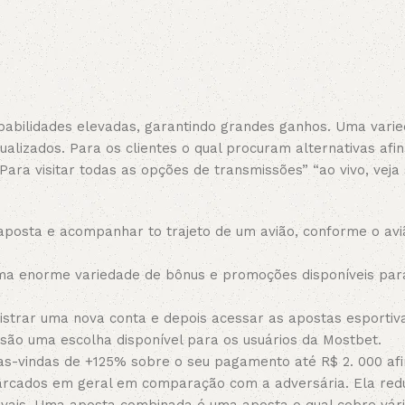
bilidades elevadas, garantindo grandes ganhos. Uma varied
alizados. Para os clientes o qual procuram alternativas af
 Para visitar todas as opções de transmissões” “ao vivo, vej
aposta e acompanhar to trajeto de um avião, conforme o avi
ma enorme variedade de bônus e promoções disponíveis para
strar uma nova conta e depois acessar as apostas esportiva
l, são uma escolha disponível para os usuários da Mostbet.
-vindas de +125% sobre o seu pagamento até R$ 2. 000 afin
arcados em geral em comparação com a adversária. Ela red