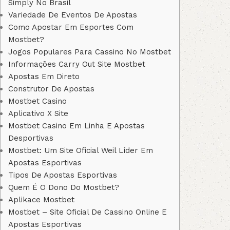
Simply No Brasil
Variedade De Eventos De Apostas
Como Apostar Em Esportes Com
Mostbet?
Jogos Populares Para Cassino No Mostbet
Informações Carry Out Site Mostbet
Apostas Em Direto
Construtor De Apostas
Mostbet Casino
Aplicativo X Site
Mostbet Casino Em Linha E Apostas
Desportivas
Mostbet: Um Site Oficial Weil Líder Em
Apostas Esportivas
Tipos De Apostas Esportivas
Quem É O Dono Do Mostbet?
Aplikace Mostbet
Mostbet – Site Oficial De Cassino Online E
Apostas Esportivas