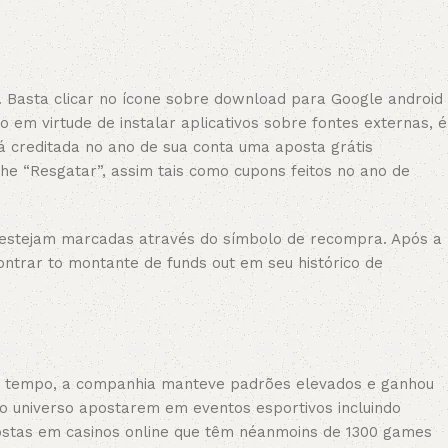
 Basta clicar no ícone sobre download para Google android
 em virtude de instalar aplicativos sobre fontes externas, é
rá creditada no ano de sua conta uma aposta grátis
e “Resgatar”, assim tais como cupons feitos no ano de
e estejam marcadas através do símbolo de recompra. Após a
ntrar to montante de funds out em seu histórico de
se tempo, a companhia manteve padrões elevados e ganhou
o universo apostarem em eventos esportivos incluindo
postas em casinos online que têm néanmoins de 1300 games