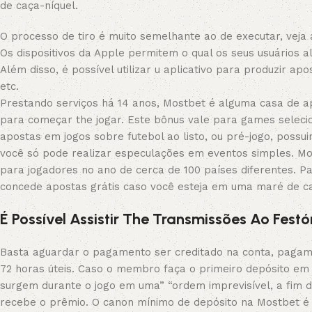
de caça-níquel.
O processo de tiro é muito semelhante ao de executar, veja a
Os dispositivos da Apple permitem o qual os seus usuários a
Além disso, é possível utilizar u aplicativo para produzir 
etc.
Prestando serviços há 14 anos, Mostbet é alguma casa de a
para começar the jogar. Este bônus vale para games seleci
apostas em jogos sobre futebol ao listo, ou pré-jogo, possu
você só pode realizar especulações em eventos simples. Mos
para jogadores no ano de cerca de 100 países diferentes. P
concede apostas grátis caso você esteja em uma maré de ca
É Possível Assistir The Transmissões Ao Fe
Basta aguardar o pagamento ser creditado na conta, pagament
72 horas úteis. Caso o membro faça o primeiro depósito e
surgem durante o jogo em uma” “ordem imprevisível, a fim 
recebe o prêmio. O canon mínimo de depósito na Mostbet é