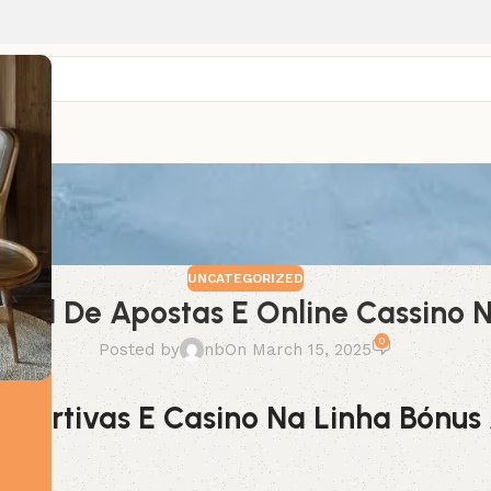
UNCATEGORIZED
tatal De Apostas E Online Cassino N
0
Posted by
nb
On March 15, 2025
esportivas E Casino Na Linha Bónus