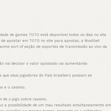
ade de games TOTO está disponível todos os dias no site
in de apostar em TOTO no site para apostas, a Mostbet
a some sort of seção de esportes de transmissão ao vivo da
ão vai decolar o valor apostado vai aumentando
 que seus jogadores do País brasileiro possam se
s e o cassino.
 de o jogo sobre cassino.
uz a possibilidade de um mau resultado simultaneamente em