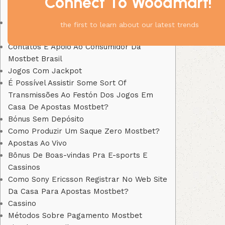
Connect To Woodmart!
Content
Limity A New Časy Výběrů Mostbet Pro
the first to learn about our latest trends
České Hráče
Contatos E Apoio Ao Consumidor Da
Mostbet Brasil
Jogos Com Jackpot
É Possível Assistir Some Sort Of
Transmissões Ao Festón Dos Jogos Em
Casa De Apostas Mostbet?
Bónus Sem Depósito
Como Produzir Um Saque Zero Mostbet?
Apostas Ao Vivo
Bônus De Boas-vindas Pra E-sports E
Cassinos
Como Sony Ericsson Registrar No Web Site
Da Casa Para Apostas Mostbet?
Cassino
Métodos Sobre Pagamento Mostbet