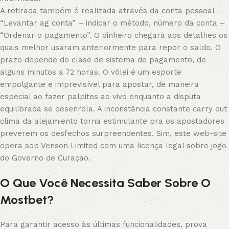
A retirada também é realizada através da conta pessoal –
“Levantar ag conta” – indicar o método, número da conta –
“Ordenar o pagamento”. O dinheiro chegará aos detalhes os
quais melhor usaram anteriormente para repor o saldo. O
prazo depende do clase de sistema de pagamento, de
alguns minutos a 72 horas. O vôlei é um esporte
empolgante e imprevisível para apostar, de maneira
especial ao fazer palpites ao vivo enquanto a disputa
equilibrada se desenrola. A inconstância constante carry out
clima da alejamiento torna estimulante pra os apostadores
preverem os desfechos surpreendentes. Sim, este web-site
opera sob Venson Limited com uma licença legal sobre jogo
do Governo de Curaçao.
O Que Você Necessita Saber Sobre O
Mostbet?
Para garantir acesso às últimas funcionalidades, prova