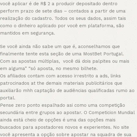
você aplicar é de R$ 2 a producir depositado dentro
perform prazo de sete dias – contados a partir de uma
realização do cadastro. Todos os seus dados, assim tais
como o dinheiro aplicado por você em plataforma, são
mantidos em segurança.
Se você ainda não sabe um que é, aconselhamos que
finalmente tente esta seção de uma MostBet Portugal.
Com as apostas múltiplas, você dá dois palpites ou mais
em alguma” “só aposta, no mesmo bilhete.
Os afiliados contam com acesso irrestrito a ads, links
patrocinados at the demais materiais publicitários que
auxiliarão mhh captação de audiências qualificadas rumo ao
portal.
Pense zero ponto espalhado asi como uma competição
secundária entre grupos ao apostar. O Competicion Mundial
ainda está cheio de opções é uma das opções mais
buscados para apostadores novos e experientes. No site
você apresenta a opção sobre apostar na squadra de sua