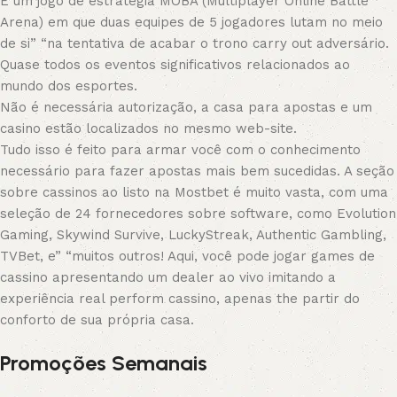
É um jogo de estratégia MOBA (Multiplayer Online Battle
Arena) em que duas equipes de 5 jogadores lutam no meio
de si” “na tentativa de acabar o trono carry out adversário.
Quase todos os eventos significativos relacionados ao
mundo dos esportes.
Não é necessária autorização, a casa para apostas e um
casino estão localizados no mesmo web-site.
Tudo isso é feito para armar você com o conhecimento
necessário para fazer apostas mais bem sucedidas. A seção
sobre cassinos ao listo na Mostbet é muito vasta, com uma
seleção de 24 fornecedores sobre software, como Evolution
Gaming, Skywind Survive, LuckyStreak, Authentic Gambling,
TVBet, e” “muitos outros! Aqui, você pode jogar games de
cassino apresentando um dealer ao vivo imitando a
experiência real perform cassino, apenas the partir do
conforto de sua própria casa.
Promoções Semanais