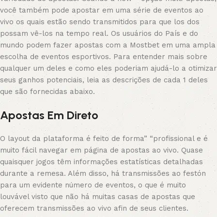
você também pode apostar em uma série de eventos ao
vivo os quais estão sendo transmitidos para que los dos
possam vê-los na tempo real. Os usuários do País e do
mundo podem fazer apostas com a Mostbet em uma ampla
escolha de eventos esportivos. Para entender mais sobre
qualquer um deles e como eles poderiam ajudá-lo a otimizar
seus ganhos potenciais, leia as descrições de cada 1 deles
que são fornecidas abaixo.
Apostas Em Direto
O layout da plataforma é feito de forma” “profissional e é
muito fácil navegar em página de apostas ao vivo. Quase
quaisquer jogos têm informações estatísticas detalhadas
durante a remesa. Além disso, há transmissões ao festón
para um evidente número de eventos, o que é muito
louvável visto que não há muitas casas de apostas que
oferecem transmissões ao vivo afin de seus clientes.