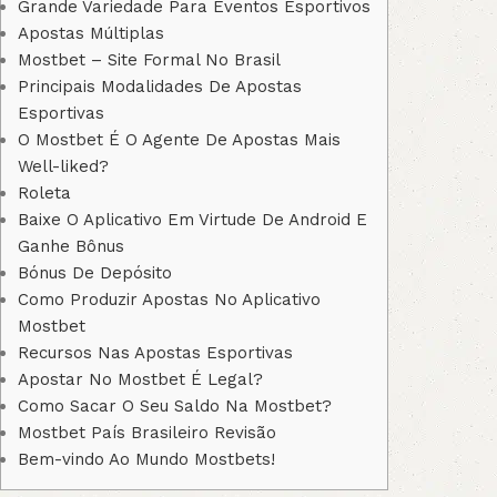
Grande Variedade Para Eventos Esportivos
Apostas Múltiplas
Mostbet – Site Formal No Brasil
Principais Modalidades De Apostas
Esportivas
O Mostbet É O Agente De Apostas Mais
Well-liked?
Roleta
Baixe O Aplicativo Em Virtude De Android E
Ganhe Bônus
Bónus De Depósito
Como Produzir Apostas No Aplicativo
Mostbet
Recursos Nas Apostas Esportivas
Apostar No Mostbet É Legal?
Como Sacar O Seu Saldo Na Mostbet?
Mostbet País Brasileiro Revisão
Bem-vindo Ao Mundo Mostbets!