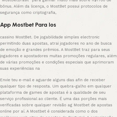
“MostbetBrasil” para ganhar muito mais sobre R$1700 de
bônus. Além da licença, o MostBet possui protocolos de
segurança como criptografia,
App Mostbet Para Ios
cassino MostBet. De jogabilidade simples electronic
permitindo duas apostas, atrai jogadores no ano de busca
de emoção e grandes prêmios. A MostBet traz para seus
jogadores e apostadores muitas promoções regulares, além
de várias promoções e condições especiais que aprimoram
suas experiências na
Envie teu e-mail e aguarde alguns dias afin de receber
qualquer tipo de resposta. Um quebra-galho em qualquer
plataforma de games de apostas é a qualidade de seu
serviço profissional ao cliente. É uma das porções mais
verificadas sobre qualquer revisão ag Mostbet de apostas
online por aí. A Mostbet é considerada como o dos