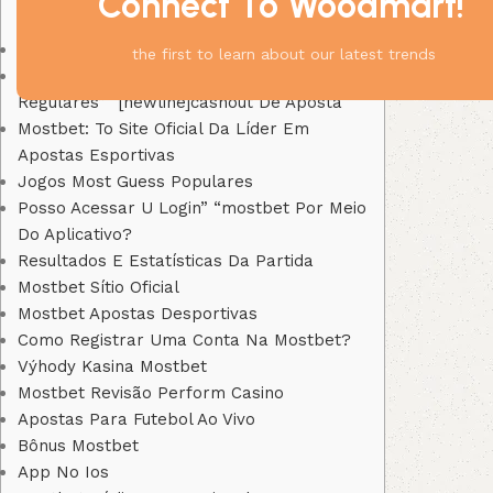
Connect To Woodmart!
Content
Apostar No Cybersport
the first to learn about our latest trends
Bônus Para Novatos Electronic Jogadores
Regulares” “[newline]cashout De Aposta
Mostbet: To Site Oficial Da Líder Em
Apostas Esportivas
Jogos Most Guess Populares
Posso Acessar U Login” “mostbet Por Meio
Do Aplicativo?
Resultados E Estatísticas Da Partida
Mostbet Sítio Oficial
Mostbet Apostas Desportivas
Como Registrar Uma Conta Na Mostbet?
Výhody Kasina Mostbet
Mostbet Revisão Perform Casino
Apostas Para Futebol Ao Vivo
Bônus Mostbet
App No Ios