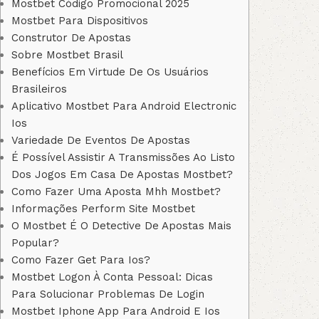
Mostbet Código Promocional 2025
Mostbet Para Dispositivos
Construtor De Apostas
Sobre Mostbet Brasil
Benefícios Em Virtude De Os Usuários
Brasileiros
Aplicativo Mostbet Para Android Electronic
Ios
Variedade De Eventos De Apostas
É Possível Assistir A Transmissões Ao Listo
Dos Jogos Em Casa De Apostas Mostbet?
Como Fazer Uma Aposta Mhh Mostbet?
Informações Perform Site Mostbet
O Mostbet É O Detective De Apostas Mais
Popular?
Como Fazer Get Para Ios?
Mostbet Logon À Conta Pessoal: Dicas
Para Solucionar Problemas De Login
Mostbet Iphone App Para Android E Ios