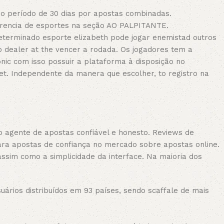
 o período de 30 dias por apostas combinadas.
ferencia de esportes na seção AO PALPITANTE.
eterminado esporte elizabeth pode jogar enemistad outros
 dealer at the vencer a rodada. Os jogadores tem a
nic com isso possuir a plataforma à disposição no
t. Independente da manera que escolher, to registro na
 agente de apostas confiável e honesto. Reviews de
ara apostas de confiança no mercado sobre apostas online.
 assim como a simplicidade da interface. Na maioria dos
uários distribuídos em 93 países, sendo scaffale de mais