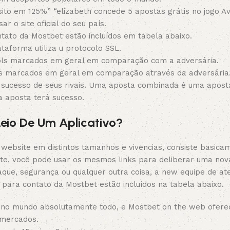
ito em 125%” “elizabeth concede 5 apostas grátis no jogo Av
 o site oficial do seu país.
ntato da Mostbet estão incluídos em tabela abaixo.
ataforma utiliza u protocolo SSL.
gols marcados em geral em comparação com a adversária.
ls marcados em geral em comparação através da adversária. 
 sucesso de seus rivais. Uma aposta combinada é uma apos
a aposta terá sucesso.
eio De Um Aplicativo?
 website em distintos tamanhos e vivencias, consiste basica
e, você pode usar os mesmos links para deliberar uma nova c
ue, segurança ou qualquer outra coisa, a new equipe de aten
s para contato da Mostbet estão incluídos na tabela abaixo.
 no mundo absolutamente todo, e Mostbet on the web oferec
 mercados.