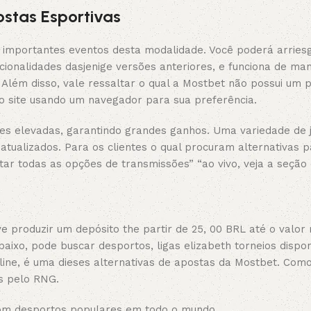
ostas Esportivas
 importantes eventos desta modalidade. Você poderá arries
ncionalidades dasjenige versões anteriores, e funciona de ma
te. Além disso, vale ressaltar o qual a Mostbet não possui
o site usando um navegador para sua preferência.
 elevadas, garantindo grandes ganhos. Uma variedade de jo
atualizados. Para os clientes o qual procuram alternativas
sitar todas as opções de transmissões” “ao vivo, veja a seçã
e produzir um depósito the partir de 25, 00 BRL até o valor
aixo, pode buscar desportos, ligas elizabeth torneios dispo
line, é uma dieses alternativas de apostas da Mostbet. Com
os pelo RNG.
com desportos populares em todo o mundo.