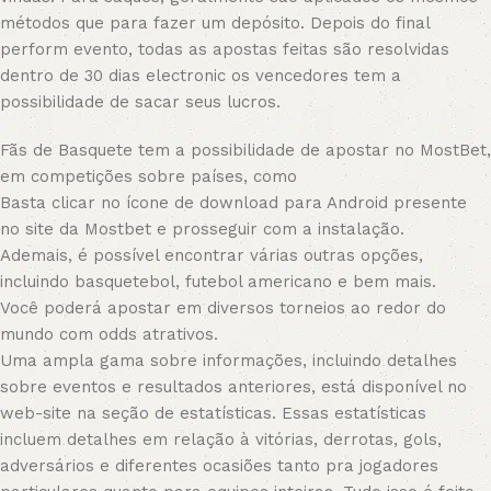
métodos que para fazer um depósito. Depois do final
perform evento, todas as apostas feitas são resolvidas
dentro de 30 dias electronic os vencedores tem a
possibilidade de sacar seus lucros.
Fãs de Basquete tem a possibilidade de apostar no MostBet,
em competições sobre países, como
Basta clicar no ícone de download para Android presente
no site da Mostbet e prosseguir com a instalação.
Ademais, é possível encontrar várias outras opções,
incluindo basquetebol, futebol americano e bem mais.
Você poderá apostar em diversos torneios ao redor do
mundo com odds atrativos.
Uma ampla gama sobre informações, incluindo detalhes
sobre eventos e resultados anteriores, está disponível no
web-site na seção de estatísticas. Essas estatísticas
incluem detalhes em relação à vitórias, derrotas, gols,
adversários e diferentes ocasiões tanto pra jogadores