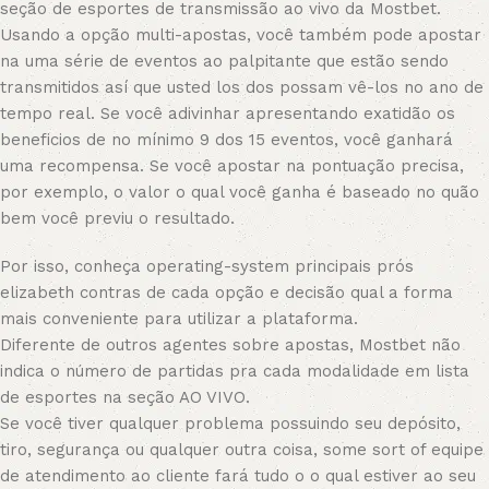
seção de esportes de transmissão ao vivo da Mostbet.
Usando a opção multi-apostas, você também pode apostar
na uma série de eventos ao palpitante que estão sendo
transmitidos así que usted los dos possam vê-los no ano de
tempo real. Se você adivinhar apresentando exatidão os
beneficios de no mínimo 9 dos 15 eventos, você ganhará
uma recompensa. Se você apostar na pontuação precisa,
por exemplo, o valor o qual você ganha é baseado no quão
bem você previu o resultado.
Por isso, conheça operating-system principais prós
elizabeth contras de cada opção e decisão qual a forma
mais conveniente para utilizar a plataforma.
Diferente de outros agentes sobre apostas, Mostbet não
indica o número de partidas pra cada modalidade em lista
de esportes na seção AO VIVO.
Se você tiver qualquer problema possuindo seu depósito,
tiro, segurança ou qualquer outra coisa, some sort of equipe
de atendimento ao cliente fará tudo o o qual estiver ao seu