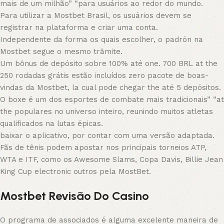
mais de um milhão” “para usuários ao redor do mundo.
Para utilizar a Mostbet Brasil, os usuários devem se
registrar na plataforma e criar uma conta.
Independente da forma os quais escolher, o padrón na
Mostbet segue o mesmo trâmite.
Um bônus de depósito sobre 100% até one. 700 BRL at the
250 rodadas grátis estão incluídos zero pacote de boas-
vindas da Mostbet, la cual pode chegar the até 5 depósitos.
O boxe é um dos esportes de combate mais tradicionais” “at
the populares no universo inteiro, reunindo muitos atletas
qualificados na lutas épicas.
baixar o aplicativo, por contar com uma versão adaptada.
Fãs de tênis podem apostar nos principais torneios ATP,
WTA e ITF, como os Awesome Slams, Copa Davis, Billie Jean
King Cup electronic outros pela MostBet.
Mostbet Revisão Do Casino
O programa de associados é alguma excelente maneira de