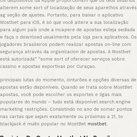
Os dispositivos da Apple proporcionam que os teus usuários
alterem some sort of localização de seus aparelhos através
ag seção de ajustes. Portanto, para baixar o aplicativo
Mostbet para iOS, é só que você altere a sua localização
para algum país onde a incapere de apostas esteja sediada
e faça o download usualmente pela loja para aplicativos. Os
jogadores brasileiros podem realizar apostas on-line com
segurança através da organizacion de apostas. A Mostbet
está autorizada” “some sort of oferecer serviços sobre
cassino e apostas esportivas por Curaçao.
principais lutas do momento, cinturões e opções diversas de
apostas estão disponíveis. Quando se trata sobre MostBet
apostas, você pode escolher os esportes e ligas mais
populares do mundo – tudo está disponível search engine
marketing restrições. Consistindo no ano de somar pontos
nas cartas que sejam exatamente ou próximas a 21, to
blackjack é muito popular no MostBet
mostbet
.