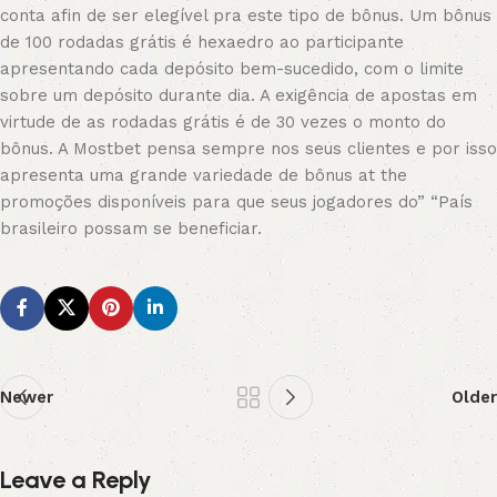
conta afin de ser elegível pra este tipo de bônus. Um bônus
de 100 rodadas grátis é hexaedro ao participante
apresentando cada depósito bem-sucedido, com o limite
sobre um depósito durante dia. A exigência de apostas em
virtude de as rodadas grátis é de 30 vezes o monto do
bônus. A Mostbet pensa sempre nos seus clientes e por isso
apresenta uma grande variedade de bônus at the
promoções disponíveis para que seus jogadores do” “País
brasileiro possam se beneficiar.
Newer
Older
Leave a Reply