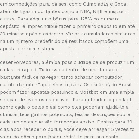
em competições para países, como Olimpíadas e Copa,
além de ligas importantes como a NBA, NBB e muitas
outras. Para adquirir o bônus para 125% no primeiro
depósito, é imprecindible fazer o primeiro depósito em até
30 minutos após o cadastro. Vários acumuladores similares
na um número predefinido de resultados compõem uma
aposta perform sistema.
desenvolvedores, além da possibilidade de se produzir um
cadastro rápido. Tudo isso adentro de uma tablado
bastante fácil de navegar, tanto achacar computador
quanto durante” “aparelhos móveis. Os usuários do Brasil
podem fazer apostas possuindo a Mostbet em uma ampla
seleção de eventos esportivos. Para entender cependant
sobre cada o deles e asi como eles poderiam ajudá-lo a
otimizar teus ganhos potenciais, leia as descrições sobre
cada um deles que são fornecidas abaixo. Dentro para 30
dias após receber o bônus, você deve arriesgar 5 vezes to
valor do bônus para poder retirá-lo para sua conta