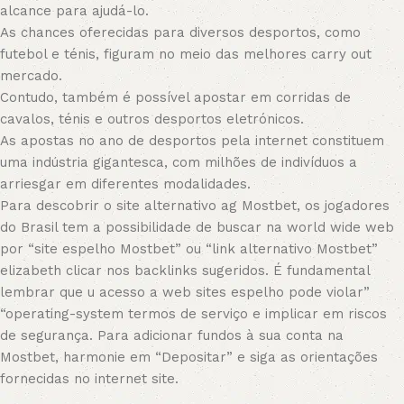
alcance para ajudá-lo.
As chances oferecidas para diversos desportos, como
futebol e ténis, figuram no meio das melhores carry out
mercado.
Contudo, também é possível apostar em corridas de
cavalos, ténis e outros desportos eletrónicos.
As apostas no ano de desportos pela internet constituem
uma indústria gigantesca, com milhões de indivíduos a
arriesgar em diferentes modalidades.
Para descobrir o site alternativo ag Mostbet, os jogadores
do Brasil tem a possibilidade de buscar na world wide web
por “site espelho Mostbet” ou “link alternativo Mostbet”
elizabeth clicar nos backlinks sugeridos. É fundamental
lembrar que u acesso a web sites espelho pode violar”
“operating-system termos de serviço e implicar em riscos
de segurança. Para adicionar fundos à sua conta na
Mostbet, harmonie em “Depositar” e siga as orientações
fornecidas no internet site.