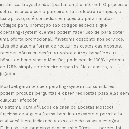
iniciar sua trayecto nas apostas on the internet. O processo
sobre inscrição como parceiro é fácil electronic rápido, e
tua aprovação é concedida em questão para minutos.
Códigos para promoção são códigos especiais que
operating-system clientes podem fazer uso de para obter
uma oferta promocional” “systems desconto nos serviços.
Eles são alguma forma de reduzir os custos das apostas,
receber bônus ou desfrutar sobre outros benefícios. O
bônus de boas-vindas MostBet pode ser de 100% systems
de 125% simply no primeiro depósito. No cadastro, o
jogador
Mostbet garante que operating-system consumidores
podem produzir perguntas e obter respostas para elas sem
qualquer afección.
O sistema para afiliados da casa de apostas Mostbet
funciona de alguma forma bem interessante e permite la
cual você lucre indicando a casa afin de os seus colegas.
E deu os teus primeiros passos mhh Rússia — porém, foi