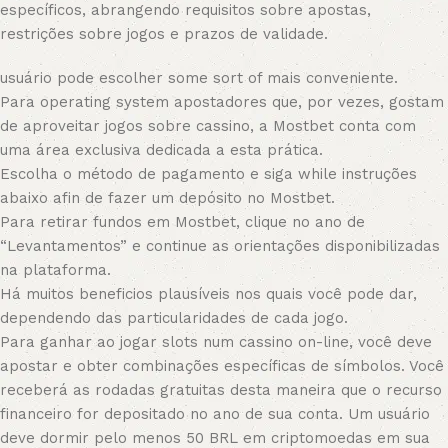
específicos, abrangendo requisitos sobre apostas,
restrições sobre jogos e prazos de validade.
usuário pode escolher some sort of mais conveniente.
Para operating system apostadores que, por vezes, gostam
de aproveitar jogos sobre cassino, a Mostbet conta com
uma área exclusiva dedicada a esta prática.
Escolha o método de pagamento e siga while instruções
abaixo afin de fazer um depósito no Mostbet.
Para retirar fundos em Mostbet, clique no ano de
“Levantamentos” e continue as orientações disponibilizadas
na plataforma.
Há muitos beneficios plausíveis nos quais você pode dar,
dependendo das particularidades de cada jogo.
Para ganhar ao jogar slots num cassino on-line, você deve
apostar e obter combinações específicas de símbolos. Você
receberá as rodadas gratuitas desta maneira que o recurso
financeiro for depositado no ano de sua conta. Um usuário
deve dormir pelo menos 50 BRL em criptomoedas em sua