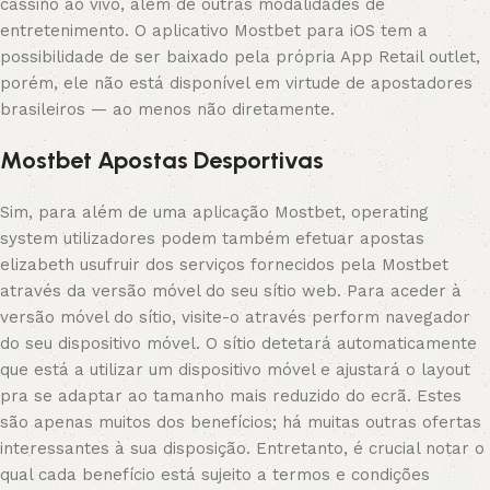
cassino ao vivo, além de outras modalidades de
entretenimento. O aplicativo Mostbet para iOS tem a
possibilidade de ser baixado pela própria App Retail outlet,
porém, ele não está disponível em virtude de apostadores
brasileiros — ao menos não diretamente.
Mostbet Apostas Desportivas
Sim, para além de uma aplicação Mostbet, operating
system utilizadores podem também efetuar apostas
elizabeth usufruir dos serviços fornecidos pela Mostbet
através da versão móvel do seu sítio web. Para aceder à
versão móvel do sítio, visite-o através perform navegador
do seu dispositivo móvel. O sítio detetará automaticamente
que está a utilizar um dispositivo móvel e ajustará o layout
pra se adaptar ao tamanho mais reduzido do ecrã. Estes
são apenas muitos dos benefícios; há muitas outras ofertas
interessantes à sua disposição. Entretanto, é crucial notar o
qual cada benefício está sujeito a termos e condições