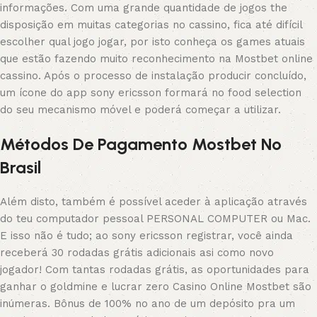
informações. Com uma grande quantidade de jogos the
disposição em muitas categorias no cassino, fica até difícil
escolher qual jogo jogar, por isto conheça os games atuais
que estão fazendo muito reconhecimento na Mostbet online
cassino. Após o processo de instalação producir concluído,
um ícone do app sony ericsson formará no food selection
do seu mecanismo móvel e poderá começar a utilizar.
Métodos De Pagamento Mostbet No
Brasil
Além disto, também é possível aceder à aplicação através
do teu computador pessoal PERSONAL COMPUTER ou Mac.
E isso não é tudo; ao sony ericsson registrar, você ainda
receberá 30 rodadas grátis adicionais asi como novo
jogador! Com tantas rodadas grátis, as oportunidades para
ganhar o goldmine e lucrar zero Casino Online Mostbet são
inúmeras. Bônus de 100% no ano de um depósito pra um