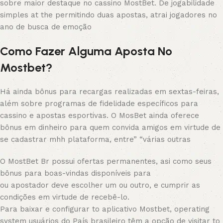
sobre maior destaque no cassino MostBet. De jogabilidade
simples at the permitindo duas apostas, atrai jogadores no
ano de busca de emoção
Como Fazer Alguma Aposta No
Mostbet?
Há ainda bônus para recargas realizadas em sextas-feiras,
além sobre programas de fidelidade específicos para
cassino e apostas esportivas. O MosBet ainda oferece
bônus em dinheiro para quem convida amigos em virtude de
se cadastrar mhh plataforma, entre” “várias outras
O MostBet Br possui ofertas permanentes, asi como seus
bônus para boas-vindas disponíveis para
ou apostador deve escolher um ou outro, e cumprir as
condições em virtude de recebê-lo.
Para baixar e configurar to aplicativo Mostbet, operating
system usuários do País brasileiro têm a opção de visitar to