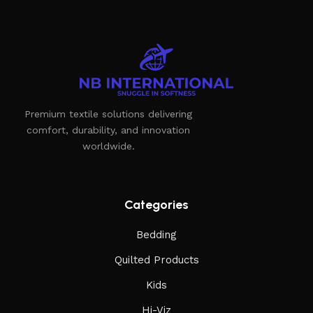
Premium textile solutions delivering
comfort, durability, and innovation
worldwide.
Categories
Bedding
Quilted Products
Kids
Hi-Viz