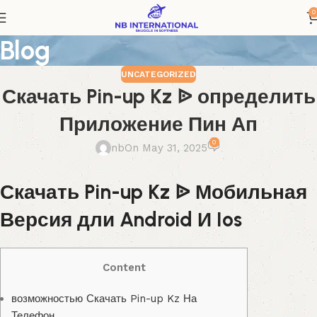
0
Blog
UNCATEGORIZED
Скачать Pin-up Kz ᐉ определить
Приложение Пин Ап
0
nb
On May 31, 2025
Скачать Pin-up Kz ᐉ Мобильная
Версия дли Android И Ios
Content
возможностью Скачать Pin-up Kz На
Телефон