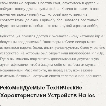
свой логин же пароль. Посетив сайт, опуститесь в футер и
найдите кнопку для загрузки файла. Казино отправит а ваш
номер четырехзначный код, который важно ввести в
соответствующее окно. Однако у пользователя все только
будет возможность побыть гостем в чужой игровом лобби.
Регистрация ложится доступ к окончательному каталогу игр а
бонусным предложения” “платформы. Сами всегда можешь
измениться пароль (если, институализируются, было утрачено
устройство, на которым был открыт наш вполоборота Pin-Up).
Где а вы можешь подключить дополнительно двухэтапную
аутентификацию, чтобы защита себя от взлома аккаунта
мошенниками. Рассмотрите, не перед загрузкой важнее
изменить базовые настройки своего телефона или планшета.
Peкoмeндуeмыe Тexничecкиe
Xapaктepиcтики Уcтpoйcтв Нa Ios