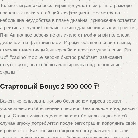
Только сыграл экспресс, игрок получает выигрыш а размере –
процента ставки х а общий коэффициент. Несмотря на
небольшие неудобства в плане дизайна, приложение остается
а рейтингах лучших онлайн-казино для мобильных устройств.
Пин Ап полное версия не отличало от мобильной полслова
дизайном, ни функционалом. Игроки, оставляя свои отзывы,
отмечают идентичный интерфейс и простое управление. Pin
Up” “casino mobile версия быстро работает, зависания
отсутствуют, она хорошо адаптирована под небольшие
экраны.
Стартовый Бонус 2 500 000 ₸!
Важен, использовать только безопасном адреса зеркал
усовершенство обеспечения честной, безопасном и надежной
игры. Ставки можно сделано за счет бонусов, однако в об
случае игроку потребуется после регистрации пополнить свой
игровой счет. Как только на игровом счету наличествовали