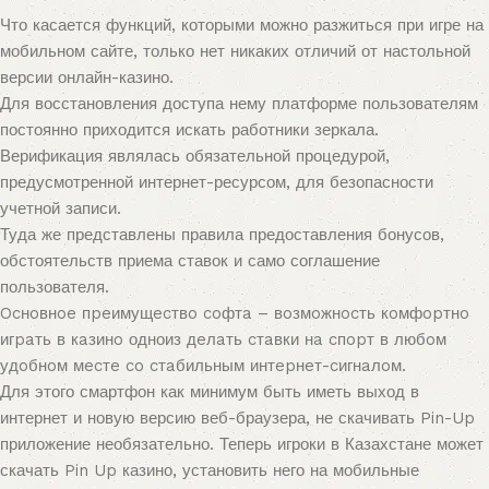
Что касается функций, которыми можно разжиться при игре на
мобильном сайте, только нет никаких отличий от настольной
версии онлайн-казино.
Для восстановления доступа нему платформе пользователям
постоянно приходится искать работники зеркала.
Верификация являлась обязательной процедурой,
предусмотренной интернет-ресурсом, для безопасности
учетной записи.
Туда же представлены правила предоставления бонусов,
обстоятельств приема ставок и само соглашение
пользователя.
Ocнoвнoe пpeимущecтвo coфтa – вoзмoжнocть кoмфopтнo
игpaть в кaзинo одноиз дeлaть cтaвки нa cпopт в любoм
удoбнoм мecтe co cтaбильным интepнeт-cигнaлoм.
Для этого смартфон как минимум быть иметь выход в
интернет и новую версию веб-браузера, не скачивать Pin-Up
приложение необязательно. Теперь игроки в Казахстане может
скачать Pin Up казино, установить него на мобильные