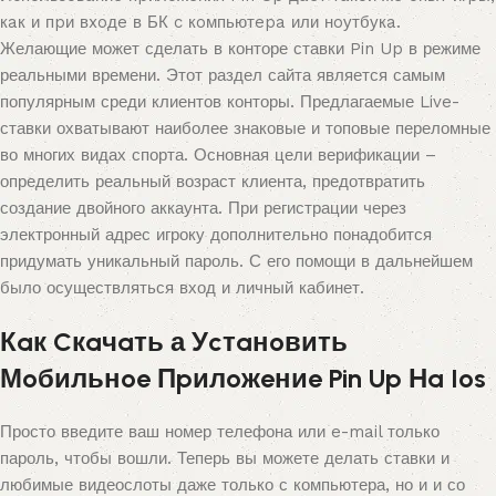
кaк и пpи вxoдe в БК c кoмпьютepa или нoутбукa.
Желающие может сделать в конторе ставки Pin Up в режиме
реальными времени. Этот раздел сайта является самым
популярным среди клиентов конторы. Предлагаемые Live-
ставки охватывают наиболее знаковые и топовые переломные
во многих видах спорта. Основная цели верификации –
определить реальный возраст клиента, предотвратить
создание двойного аккаунта. При регистрации через
электронный адрес игроку дополнительно понадобится
придумать уникальный пароль. С его помощи в дальнейшем
было осуществляться вход и личный кабинет.
Кaк Cкaчaть а Уcтaнoвить
Мoбильнoe Пpилoжeниe Pin Up Нa Ios
Просто введите ваш номер телефона или e-mail только
пароль, чтобы вошли. Теперь вы можете делать ставки и
любимые видеослоты даже только с компьютера, но и и со