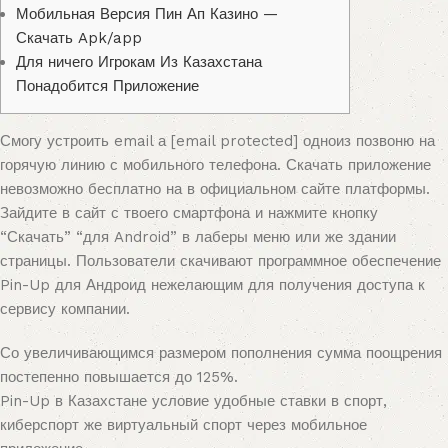
Мобильная Версия Пин Ап Казино —
Скачать Apk/app
Для ничего Игрокам Из Казахстана
Понадобится Приложение
Смогу устроить email а [email protected] одноиз позвоню на
горячую линию с мобильного телефона. Скачать приложение
невозможно бесплатно на в официальном сайте платформы.
Зайдите в сайт с твоего смартфона и нажмите кнопку
“Скачать” “для Android” в лаберы меню или же здании
страницы. Пользователи скачивают программное обеспечение
Pin-Up для Андроид нежелающим для получения доступа к
сервису компании.
Со увеличивающимся размером пополнения сумма поощрения
постепенно повышается до 125%.
Pin-Up в Казахстане условие удобные ставки в спорт,
киберспорт же виртуальный спорт через мобильное