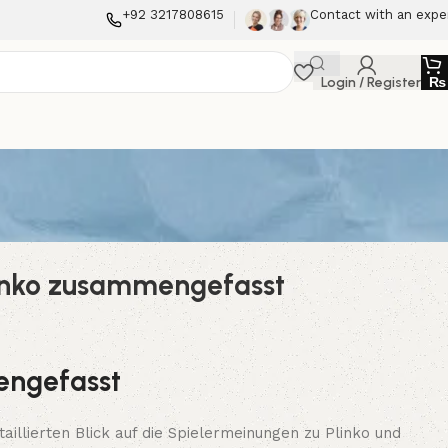
+92 3217808615
Contact with an expe
Login / Register
₨
linko zusammengefasst
engefasst
taillierten Blick auf die Spielermeinungen zu Plinko und