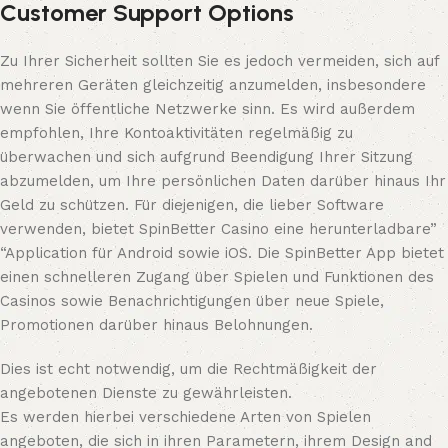
Customer Support Options
Zu Ihrer Sicherheit sollten Sie es jedoch vermeiden, sich auf
mehreren Geräten gleichzeitig anzumelden, insbesondere
wenn Sie öffentliche Netzwerke sinn. Es wird außerdem
empfohlen, Ihre Kontoaktivitäten regelmäßig zu
überwachen und sich aufgrund Beendigung Ihrer Sitzung
abzumelden, um Ihre persönlichen Daten darüber hinaus Ihr
Geld zu schützen. Für diejenigen, die lieber Software
verwenden, bietet SpinBetter Casino eine herunterladbare”
“Application für Android sowie iOS. Die SpinBetter App bietet
einen schnelleren Zugang über Spielen und Funktionen des
Casinos sowie Benachrichtigungen über neue Spiele,
Promotionen darüber hinaus Belohnungen.
Dies ist echt notwendig, um die Rechtmäßigkeit der
angebotenen Dienste zu gewährleisten.
Es werden hierbei verschiedene Arten von Spielen
angeboten, die sich in ihren Parametern, ihrem Design and