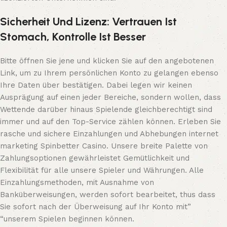
Sicherheit Und Lizenz: Vertrauen Ist
Stomach, Kontrolle Ist Besser
Bitte öffnen Sie jene und klicken Sie auf den angebotenen
Link, um zu Ihrem persönlichen Konto zu gelangen ebenso
Ihre Daten über bestätigen. Dabei legen wir keinen
Ausprägung auf einen jeder Bereiche, sondern wollen, dass
Wettende darüber hinaus Spielende gleichberechtigt sind
immer und auf den Top-Service zählen können. Erleben Sie
rasche und sichere Einzahlungen und Abhebungen internet
marketing Spinbetter Casino. Unsere breite Palette von
Zahlungsoptionen gewährleistet Gemütlichkeit und
Flexibilität für alle unsere Spieler und Währungen. Alle
Einzahlungsmethoden, mit Ausnahme von
Banküberweisungen, werden sofort bearbeitet, thus dass
Sie sofort nach der Überweisung auf Ihr Konto mit”
“unserem Spielen beginnen können.