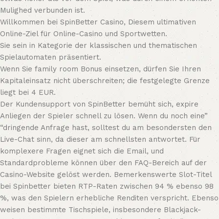
Mulighed verbunden ist.
Willkommen bei SpinBetter Casino, Diesem ultimativen
Online-Ziel für Online-Casino und Sportwetten.
Sie sein in Kategorie der klassischen und thematischen
Spielautomaten präsentiert.
Wenn Sie family room Bonus einsetzen, dürfen Sie Ihren
Kapitaleinsatz nicht überschreiten; die festgelegte Grenze
liegt bei 4 EUR.
Der Kundensupport von SpinBetter bemüht sich, expire
Anliegen der Spieler schnell zu lösen. Wenn du noch eine”
“dringende Anfrage hast, solltest du am besondersten den
Live-Chat sinn, da dieser am schnellsten antwortet. Für
komplexere Fragen eignet sich die Email, und
Standardprobleme können über den FAQ-Bereich auf der
Casino-Website gelöst werden. Bemerkenswerte Slot-Titel
bei Spinbetter bieten RTP-Raten zwischen 94 % ebenso 98
%, was den Spielern erhebliche Renditen verspricht. Ebenso
weisen bestimmte Tischspiele, insbesondere Blackjack-