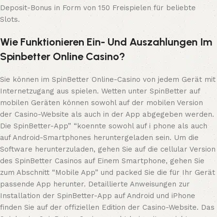
Deposit-Bonus in Form von 150 Freispielen für beliebte
Slots.
Wie Funktionieren Ein- Und Auszahlungen Im
Spinbetter Online Casino?
Sie können im SpinBetter Online-Casino von jedem Gerät mit
Internetzugang aus spielen. Wetten unter SpinBetter auf
mobilen Geräten können sowohl auf der mobilen Version
der Casino-Website als auch in der App abgegeben werden.
Die SpinBetter-App” “koennte sowohl auf i phone als auch
auf Android-Smartphones heruntergeladen sein. Um die
Software herunterzuladen, gehen Sie auf die cellular Version
des SpinBetter Casinos auf Einem Smartphone, gehen Sie
zum Abschnitt “Mobile App” und packed Sie die für Ihr Gerät
passende App herunter. Detaillierte Anweisungen zur
Installation der SpinBetter-App auf Android und iPhone
finden Sie auf der offiziellen Edition der Casino-Website. Das