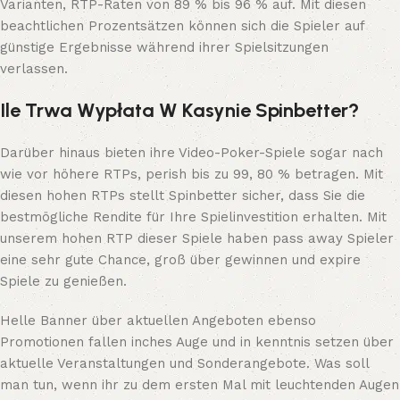
Varianten, RTP-Raten von 89 % bis 96 % auf. Mit diesen
beachtlichen Prozentsätzen können sich die Spieler auf
günstige Ergebnisse während ihrer Spielsitzungen
verlassen.
Ile Trwa Wypłata W Kasynie Spinbetter?
Darüber hinaus bieten ihre Video-Poker-Spiele sogar nach
wie vor höhere RTPs, perish bis zu 99, 80 % betragen. Mit
diesen hohen RTPs stellt Spinbetter sicher, dass Sie die
bestmögliche Rendite für Ihre Spielinvestition erhalten. Mit
unserem hohen RTP dieser Spiele haben pass away Spieler
eine sehr gute Chance, groß über gewinnen und expire
Spiele zu genießen.
Helle Banner über aktuellen Angeboten ebenso
Promotionen fallen inches Auge und in kenntnis setzen über
aktuelle Veranstaltungen und Sonderangebote. Was soll
man tun, wenn ihr zu dem ersten Mal mit leuchtenden Augen