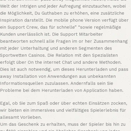
Welt der Intrigen und jeder Aufregung einzutauchen, wobei
die Möglichkeit, Du Guthaben zu erhöhen, eine zusätzliche
Inspiration darstellt. Die mobile phone Version verfügt über
ein Support Crew, das für schnelle” “sowie regelmäßige
Kunden unerlässlich ist. Die Support Mitarbeiter
beantworten schnell alle Fragen im or her Zusammenhang
mit jeder Unterhaltung und anderen Segmenten des
Sportwetten Casinos. Die Relation mit den Spezialisten
erfolgt über On the internet Chat und andere Methoden.
Dies ist auch notwendig, um dieses Herunterladen und pass
away Installation von Anwendungen aus unbekannten
Informationsquellen zuzulassen. Andernfalls sein Sie
Probleme bei dem Herunterladen von Application haben.
Egal, ob Sie zum Spaß oder über echten Einsätzen zocken,
wir bieten ein immersives und vielfältiges Spielerlebnis für
allesamt Vorlieben.
Um das Geschenk zu erhalten, muss der Spieler bis hin zu