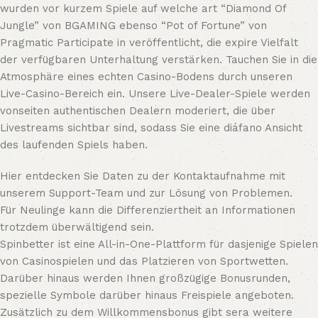
wurden vor kurzem Spiele auf welche art “Diamond Of
Jungle” von BGAMING ebenso “Pot of Fortune” von
Pragmatic Participate in veröffentlicht, die expire Vielfalt
der verfügbaren Unterhaltung verstärken. Tauchen Sie in die
Atmosphäre eines echten Casino-Bodens durch unseren
Live-Casino-Bereich ein. Unsere Live-Dealer-Spiele werden
vonseiten authentischen Dealern moderiert, die über
Livestreams sichtbar sind, sodass Sie eine diáfano Ansicht
des laufenden Spiels haben.
Hier entdecken Sie Daten zu der Kontaktaufnahme mit
unserem Support-Team und zur Lösung von Problemen.
Für Neulinge kann die Differenziertheit an Informationen
trotzdem überwältigend sein.
Spinbetter ist eine All-in-One-Plattform für dasjenige Spielen
von Casinospielen und das Platzieren von Sportwetten.
Darüber hinaus werden Ihnen großzügige Bonusrunden,
spezielle Symbole darüber hinaus Freispiele angeboten.
Zusätzlich zu dem Willkommensbonus gibt sera weitere