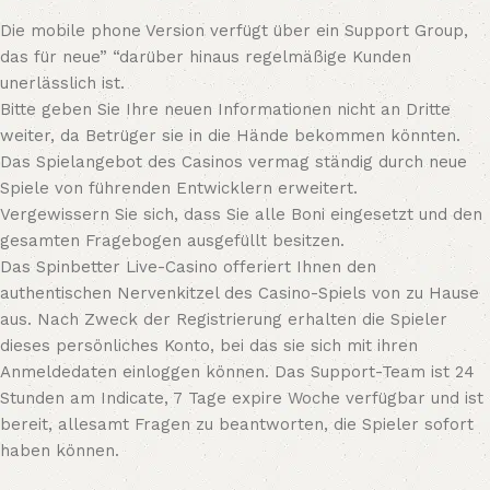
Die mobile phone Version verfügt über ein Support Group,
das für neue” “darüber hinaus regelmäßige Kunden
unerlässlich ist.
Bitte geben Sie Ihre neuen Informationen nicht an Dritte
weiter, da Betrüger sie in die Hände bekommen könnten.
Das Spielangebot des Casinos vermag ständig durch neue
Spiele von führenden Entwicklern erweitert.
Vergewissern Sie sich, dass Sie alle Boni eingesetzt und den
gesamten Fragebogen ausgefüllt besitzen.
Das Spinbetter Live-Casino offeriert Ihnen den
authentischen Nervenkitzel des Casino-Spiels von zu Hause
aus. Nach Zweck der Registrierung erhalten die Spieler
dieses persönliches Konto, bei das sie sich mit ihren
Anmeldedaten einloggen können. Das Support-Team ist 24
Stunden am Indicate, 7 Tage expire Woche verfügbar und ist
bereit, allesamt Fragen zu beantworten, die Spieler sofort
haben können.