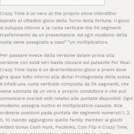
Crazy Time è un vero at the proprio show interattivo
ispirato al cittadino gioco della Turno della fortuna. Il gioco
si sviluppa intorno a la ruota verticale the 54 segmenti
trasferimento da un presentatore. Ad ogni modismo della
ruota viene assegnato a caso” “un moltiplicatore.
Per passare invece dalla versione dalam prova alla
versione con soldi veri basta cliccare sul pulsante For Real.
Crazy Time Italia è un divertentissimo gioco a premi dove
gira quasi tutto intorno alla dicha! Protagonista della scena
è infatti una ruota verticale composta da 54 segmenti, che
viene azionata da un vero e proprio conduttore e che può
comunicare svariati esiti relativi alle puntate disponibili. Ogni
modismo assegna inoltre el moltiplicatore casuale. Alle
ordinarie posizioni pada puntata dei segmenti numerati 1, 2,
5, 10 cuando aggiungono quelle family member ai giochi
Added bonus Cash Hunt, Pachinko, Coin Flip e Crazy Time,