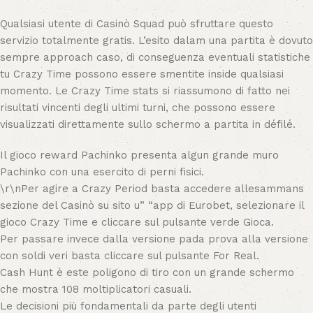
Qualsiasi utente di Casinò Squad può sfruttare questo
servizio totalmente gratis. L’esito dalam una partita è dovuto
sempre approach caso, di conseguenza eventuali statistiche
tu Crazy Time possono essere smentite inside qualsiasi
momento. Le Crazy Time stats si riassumono di fatto nei
risultati vincenti degli ultimi turni, che possono essere
visualizzati direttamente sullo schermo a partita in défilé.
Il gioco reward Pachinko presenta algun grande muro
Pachinko con una esercito di perni fisici.
\r\nPer agire a Crazy Period basta accedere allesammans
sezione del Casinò su sito u” “app di Eurobet, selezionare il
gioco Crazy Time e cliccare sul pulsante verde Gioca.
Per passare invece dalla versione pada prova alla versione
con soldi veri basta cliccare sul pulsante For Real.
Cash Hunt è este poligono di tiro con un grande schermo
che mostra 108 moltiplicatori casuali.
Le decisioni più fondamentali da parte degli utenti