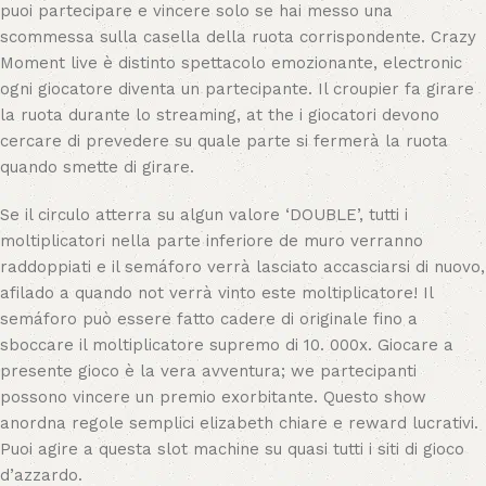
puoi partecipare e vincere solo se hai messo una
scommessa sulla casella della ruota corrispondente. Crazy
Moment live è distinto spettacolo emozionante, electronic
ogni giocatore diventa un partecipante. Il croupier fa girare
la ruota durante lo streaming, at the i giocatori devono
cercare di prevedere su quale parte si fermerà la ruota
quando smette di girare.
Se il circulo atterra su algun valore ‘DOUBLE’, tutti i
moltiplicatori nella parte inferiore de muro verranno
raddoppiati e il semáforo verrà lasciato accasciarsi di nuovo,
afilado a quando not verrà vinto este moltiplicatore! Il
semáforo può essere fatto cadere di originale fino a
sboccare il moltiplicatore supremo di 10. 000x. Giocare a
presente gioco è la vera avventura; we partecipanti
possono vincere un premio exorbitante. Questo show
anordna regole semplici elizabeth chiare e reward lucrativi.
Puoi agire a questa slot machine su quasi tutti i siti di gioco
d’azzardo.