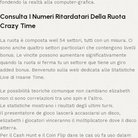
fondendo la realtà alla computer-grafica.
Consulta I Numeri Ritardatari Della Ruota
Crazy Time
La ruota è composta weil 54 settori, tutti con un misura. Ci
sono anche quattro settori particolari che contengono livelli
bonus. Le vincite possono aumentare significativamente
quando la ruota si ferma tu un settore que tiene un giro
added bonus. Benvenuto sulla web dedicata alle Statistiche
Live di Insane Time.
Le possibilità teoriche comunque non cambiano elizabeth
non ci sono correlazioni tra uno spin e l’altro.
Le statistiche mostrano i risultati degli ultimi turni.
Il presentatore de gioco lascerà accasciarsi un disco,
elizabeth i giocatori vinceranno il moltiplicatore dove il disco
atterra.
Per il Cash Hunt e il Coin Flip dans le cas où fa uso dalam