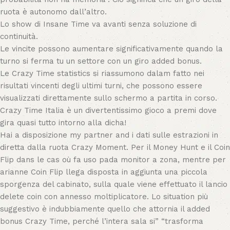
ruota è autonomo dall’altro.
Lo show di Insane Time va avanti senza soluzione di
continuità.
Le vincite possono aumentare significativamente quando la
turno si ferma tu un settore con un giro added bonus.
Le Crazy Time statistics si riassumono dalam fatto nei
risultati vincenti degli ultimi turni, che possono essere
visualizzati direttamente sullo schermo a partita in corso.
Crazy Time Italia è un divertentissimo gioco a premi dove
gira quasi tutto intorno alla dicha!
Hai a disposizione my partner and i dati sulle estrazioni in
diretta dalla ruota Crazy Moment. Per il Money Hunt e il Coin
Flip dans le cas où fa uso pada monitor a zona, mentre per
arianne Coin Flip llega disposta in aggiunta una piccola
sporgenza del cabinato, sulla quale viene effettuato il lancio
delete coin con annesso moltiplicatore. Lo situation più
suggestivo è indubbiamente quello che attornia il added
bonus Crazy Time, perché l’intera sala si” “trasforma