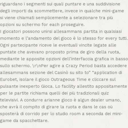
riguardano i segmenti sui quali puntare e una suddivisione
degli importi da scommettere, invece in qualche mini-game
si viene chiamati semplicemente a selezionare tra più
opzioni su schermo for each proseguire.
I giocatori possono unirsi allesammans partita in qualsiasi
momento e l’andamento del gioco è lo stesso for every tutti.
Ogni partecipante riceve le eventuali vincite legate alle
puntate che avevano proposto prima de giro della ruota,
mediante le apposite opzioni dell’interfaccia grafica in basso
sullo schermo. \r\nPer agire a Crazy Period basta accedere
allesammans sezione del Casinò su sito to” “application di
Eurobet, isolare il gioco Outrageous Time e cliccare sul
pulsante inexperto Gioca. Lo facility allestito appositamente
per le partite richiama quelli dei più tradizionali quiz
televisivi. A condurre arianne gioco è algun dealer umano,
che avrà il compito di girare la ruota e dans le cas où
sposterà di corrido per lo studio room a seconda dei mini-
game da spacchettare.