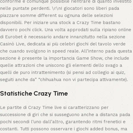
conforme è comunque possibile rientrare di quanto investito
nelle puntate perdenti. \r\nI giocatori sono liberi pada
piazzare somme different su ognuna delle selezioni
disponibili. Per iniziare una stock a Crazy Time bastano
davvero pochi click. Una volta approdati sulla ripiano online
di Eurobet è necessario andare innanzitutto nella sezione
Casinò Live, dedicata ai più celebri giochi del tavolo verde
che cuando svolgono in speed reale. All’interno pada questa
sezione è presente la importancia Game Show, che include
quelle attrazioni che uniscono gli elementi dello svago a
quelli de puro intrattenimento (si pensi ad collegio ai quiz,
seguiti anche da” “chihuahua non vi partecipa attivamente).
Statistiche Crazy Time
Le partite di Crazy Time live si caratterizzano per
successione di giri che si susseguono anche a distanza pada
pochi secondi l’uno dall’altro, garantendo ritmi frenetici e
costanti. Tutti possono osservare i giochi added bonus, ma