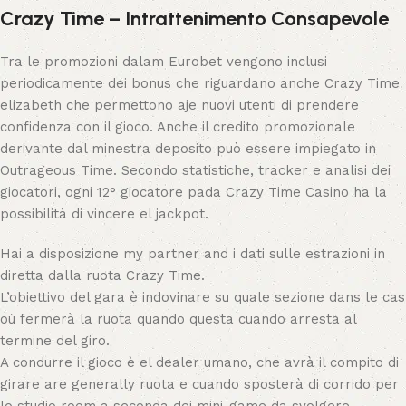
Crazy Time – Intrattenimento Consapevole
Tra le promozioni dalam Eurobet vengono inclusi
periodicamente dei bonus che riguardano anche Crazy Time
elizabeth che permettono aje nuovi utenti di prendere
confidenza con il gioco. Anche il credito promozionale
derivante dal minestra deposito può essere impiegato in
Outrageous Time. Secondo statistiche, tracker e analisi dei
giocatori, ogni 12° giocatore pada Crazy Time Casino ha la
possibilità di vincere el jackpot.
Hai a disposizione my partner and i dati sulle estrazioni in
diretta dalla ruota Crazy Time.
L’obiettivo del gara è indovinare su quale sezione dans le cas
où fermerà la ruota quando questa cuando arresta al
termine del giro.
A condurre il gioco è el dealer umano, che avrà il compito di
girare are generally ruota e cuando sposterà di corrido per