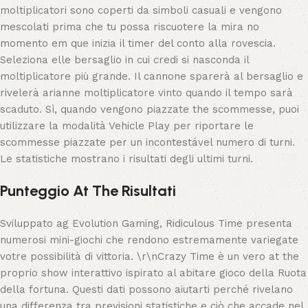
moltiplicatori sono coperti da simboli casuali e vengono
mescolati prima che tu possa riscuotere la mira no
momento em que inizia il timer del conto alla rovescia.
Seleziona elle bersaglio in cui credi si nasconda il
moltiplicatore più grande. Il cannone sparerà al bersaglio e
rivelerà arianne moltiplicatore vinto quando il tempo sarà
scaduto. Sì, quando vengono piazzate the scommesse, puoi
utilizzare la modalità Vehicle Play per riportare le
scommesse piazzate per un incontestável numero di turni.
Le statistiche mostrano i risultati degli ultimi turni.
Punteggio At The Risultati
Sviluppato ag Evolution Gaming, Ridiculous Time presenta
numerosi mini-giochi che rendono estremamente variegate
votre possibilità di vittoria. \r\nCrazy Time è un vero at the
proprio show interattivo ispirato al abitare gioco della Ruota
della fortuna. Questi dati possono aiutarti perché rivelano
una differenza tra previsioni statistiche e ciò che accade nel