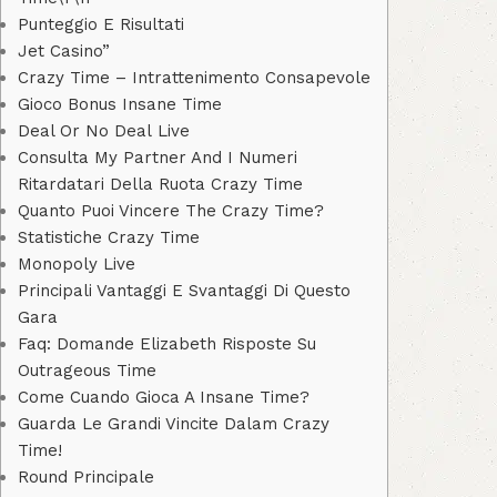
Punteggio E Risultati
Jet Casino”
Crazy Time – Intrattenimento Consapevole
Gioco Bonus Insane Time
Deal Or No Deal Live
Consulta My Partner And I Numeri
Ritardatari Della Ruota Crazy Time
Quanto Puoi Vincere The Crazy Time?
Statistiche Crazy Time
Monopoly Live
Principali Vantaggi E Svantaggi Di Questo
Gara
Faq: Domande Elizabeth Risposte Su
Outrageous Time
Come Cuando Gioca A Insane Time?
Guarda Le Grandi Vincite Dalam Crazy
Time!
Round Principale