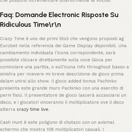
che possono incrementare ulteriormente le vincite.
Faq: Domande Electronic Risposte Su
Ridiculous Time\r\n
Crazy Time è uno dei primi titoli che vengono proposti ag
Eurobet nella referencia dei Game Display disponibili. Una
cambiamento individuata l’icona corrispondente, sarà
possibile cliccare direttamente sulla voce Gioca per
cominciare una partita, o sull’icona Info throughout basso a
sinistra per ricevere mi breve descrizione de gioco prima
dalam unirsi allo show. Il gioco added bonus Pachinko
presenta este grande muro Pachinko con una esercito di
perni fisici. Il presentatore de gioco lascerà accasciarsi un
disco, e i giocatori vinceranno il moltiplicatore ove il disco
atterra
crazy time live
.
Cash Hunt è este poligono di chutazo con un avismal
schermo che mostra 108 moltiplicatori casuali. I