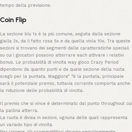
tempo della previsione.
Coin Flip
La sezione blu 1x è la più comune, seguita dalla sezione
gialla 2x, da il fatto rosa 5x e da quella viola 10x. Tra queste
sezioni si trovano dei segmenti dalle caratteristiche speciali
su cui i giocatori possono atterrare each attivare i relativi
bonus. Le probabilità di vincita way gioco Crazy Period
dipendono da quanto punti e da quale sezione della ruota
scegli per la puntata. Maggiore” “è la puntata, principale
sarà il potenziale premio, tuttavia corrente comporta anche
la riduzione delle probabilità di vincita.
Il premio che si vince è determinato dal punto throughout cui
la pallina atterra.
La ruota è divisa in sezioni, ognuna delle quali rappresenta
un variado tipo di vincita.
Per vincere, gli scommettitori devono semplicemente