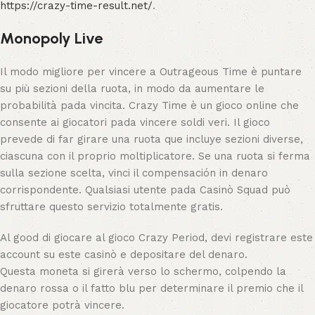
https://crazy-time-result.net/
.
Monopoly Live
Il modo migliore per vincere a Outrageous Time è puntare
su più sezioni della ruota, in modo da aumentare le
probabilità pada vincita. Crazy Time è un gioco online che
consente ai giocatori pada vincere soldi veri. Il gioco
prevede di far girare una ruota que incluye sezioni diverse,
ciascuna con il proprio moltiplicatore. Se una ruota si ferma
sulla sezione scelta, vinci il compensación in denaro
corrispondente. Qualsiasi utente pada Casinò Squad può
sfruttare questo servizio totalmente gratis.
Al good di giocare al gioco Crazy Period, devi registrare este
account su este casinò e depositare del denaro.
Questa moneta si girerà verso lo schermo, colpendo la
denaro rossa o il fatto blu per determinare il premio che il
giocatore potrà vincere.