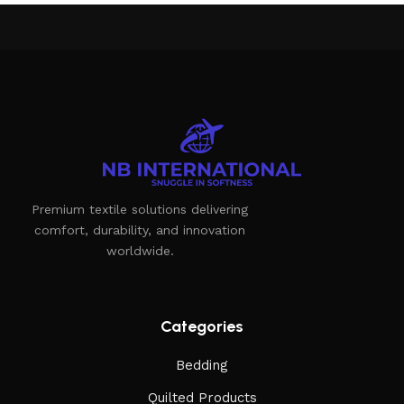
Premium textile solutions delivering
comfort, durability, and innovation
worldwide.
Categories
Bedding
Quilted Products