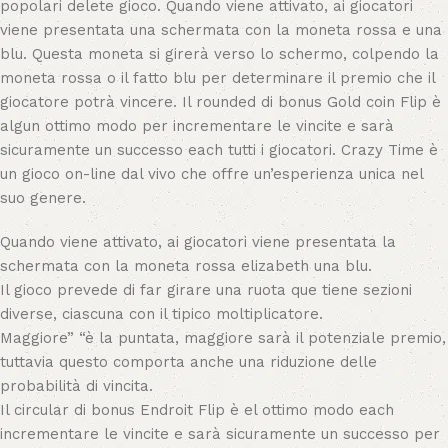
popolari delete gioco. Quando viene attivato, ai giocatori
viene presentata una schermata con la moneta rossa e una
blu. Questa moneta si girerà verso lo schermo, colpendo la
moneta rossa o il fatto blu per determinare il premio che il
giocatore potrà vincere. Il rounded di bonus Gold coin Flip è
algun ottimo modo per incrementare le vincite e sarà
sicuramente un successo each tutti i giocatori. Crazy Time è
un gioco on-line dal vivo che offre un’esperienza unica nel
suo genere.
Quando viene attivato, ai giocatori viene presentata la
schermata con la moneta rossa elizabeth una blu.
Il gioco prevede di far girare una ruota que tiene sezioni
diverse, ciascuna con il tipico moltiplicatore.
Maggiore” “è la puntata, maggiore sarà il potenziale premio,
tuttavia questo comporta anche una riduzione delle
probabilità di vincita.
Il circular di bonus Endroit Flip è el ottimo modo each
incrementare le vincite e sarà sicuramente un successo per