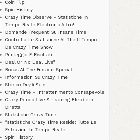
Coin Flip
Spin History
Crazy Time Observe – Statistiche In
Tempo Reale Electronic Altro!
Domande Frequenti Su Insane Time
Controlla Le Statistiche At The Il Tempo
De Crazy Time Show
Punteggio E Risultati
Deal Or No Deal Live”
Bonus At The Funzioni Speciali
Informazioni Su Crazy Time
Storico Degli Spin
Crazy Time – Intrattenimento Consapevole
Crazy Period Live Streaming Elizabeth
Diretta
Statistiche Crazy Time
“statistiche Crazy Time Reside: Tutte Le
Estrazioni In Tempo Reale
Spin History