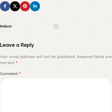
Newer
Leave a Reply
Your email address will not be published.
Required fields are
*
marked
*
Comment