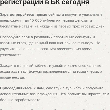
регистрации в БК сегодня
Зарегистрируйтесь прямо сейчас
и получите уникальные
предложения: до 10 000 рублей на первый депозит и
бесплатные ставки на каждый из первых трех игровых дней!
Попробуйте себя в различных спортивных событиях и
азартных играх, где каждый ваш шаг приносит выгоду. Не
упустите шанс воспользоваться
привилегиями новых
участников
.
Заходите в личный кабинет и узнайте, какие специальные
акции ждут вас! Бонусы распределяются автоматически, а
проще некуда.
Присоединяйтесь к нам
, участвуй в турнирах и получайте
дополнительные вознаграждения. Чем больше вы играете, тем
больше зарабатываете!