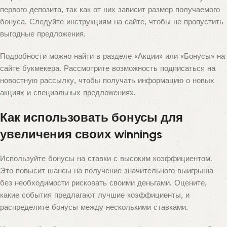
первого депозита, так как от них зависит размер получаемого
бонуса. Следуйте инструкциям на сайте, чтобы не пропустить
выгодные предложения.
Подробности можно найти в разделе «Акции» или «Бонусы» на
сайте букмекера. Рассмотрите возможность подписаться на
новостную рассылку, чтобы получать информацию о новых
акциях и специальных предложениях.
Как использовать бонусы для
увеличения своих winnings
Используйте бонусы на ставки с высоким коэффициентом.
Это повысит шансы на получение значительного выигрыша
без необходимости рисковать своими деньгами. Оцените,
какие события предлагают лучшие коэффициенты, и
распределите бонусы между несколькими ставками.