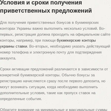
Условия и сроки получения
приветственных предложений
Для получения приветственных бонусов в букмекерских
конторах Украины важно выполнить несколько условий. Во-
первых, регистрация должна проходить на официальном сайте
конторы, например, при помощи
букмекерские конторы
украины ставки
. Во-вторых, необходимо указать действующий
номер телефона и электронную почту для подтверждения
аккаунта.
Сроки активации предложений различаются в зависимости от
конкретной букмекерской конторы. Обычно бонусы за
регистрацию начисляются сразу после первого депозита, но
могут возникать ситуации, когда необходимо выполнить
дополнительные условия, такие как пропуск ставок на
определенные события.
Обратите внимание на минимальные и максимальные суммы