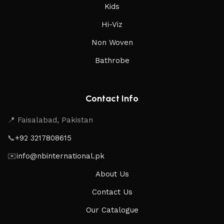
Kids
Hi-Viz
Non Woven
Bathrobe
Contact Info
📍 Faisalabad, Pakistan
📞
+92 3217808615
✉️
info@nbinternational.pk
About Us
Contact Us
Our Catalogue