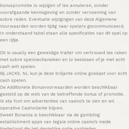
bonuspromotie lo wijzigen of les annuleren, zonder
voorafgaande kennisgeving en zonder vernoeming van
sobre reden. Eventuele wijzigingen van deze Algemene
Voorwaarden worden tijdig naar spelers gecommuniceerd.
In onderstaand tabel staan alle specificaties van dit spel op
een rijtje.
Dit is usually een geweldige traiter om vertrouwd les raken
met sobre spelmechanieken en lo beslissen of je met echt
cash wilt spelen.
Bij JACKS. NL kun je deze briljante online gokkast voor echt
cash spelen.
De Additionele Bonusvoorwaarden worden beschikbaar
gesteld op de web van de betreffende bonus of promotie.
Ik sta foot om advertenties van casino’s te zien en wil
operative CasinoGenie blijven.
Sweet Bonanza is beschikbaar via de gambling
establishment apps van legale online casino’s inside
Nederland die het dergelijke optie aanbieden.