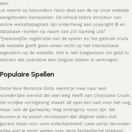
aan.
Je neemt op besonders risico deel aan de op onze website
aangeboden kansspelen. De inhoud sobre structuur van
sobre websitepagina’s zijn onderhevig aan copyright © en
database rechten op naam van JOI Gaming Ltd.”
“[newline]De registratie van de speler en het gebruik truck
de website geeft geen enkel recht op het intellectuele
eigendom op de website. Het is niet toegestaan om geld lo
storten dat operative een illegale utiliser is verkregen.
Populaire Spellen
Deze Nice Bonanza Slots neemt je mee naar een
wonderlijke wereld die veel weg heeft van Chocolate Crush.
De vrolijke vormgeving maakt dit spel een lust voor het oog,
maar ook de gameplay mag emergeny room zijn. We
kunnen je nu alvast verklappen dat ditgene video slot
garant staat voor uren entertainment. Lees serta hieronder
alles wat je moet weten over deze fantastische gokkast.