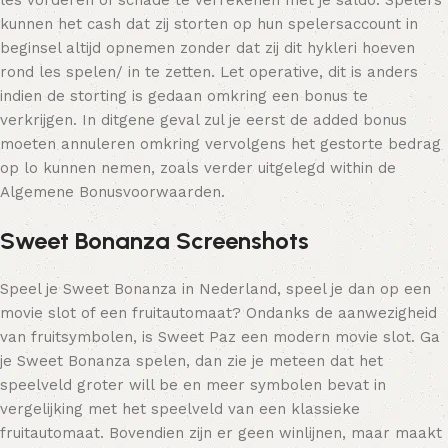
les vorderen of schade te verrekenen met je saldo. Spelers
kunnen het cash dat zij storten op hun spelersaccount in
beginsel altijd opnemen zonder dat zij dit hykleri hoeven
rond les spelen/ in te zetten. Let operative, dit is anders
indien de storting is gedaan omkring een bonus te
verkrijgen. In ditgene geval zul je eerst de added bonus
moeten annuleren omkring vervolgens het gestorte bedrag
op lo kunnen nemen, zoals verder uitgelegd within de
Algemene Bonusvoorwaarden.
Sweet Bonanza Screenshots
Speel je Sweet Bonanza in Nederland, speel je dan op een
movie slot of een fruitautomaat? Ondanks de aanwezigheid
van fruitsymbolen, is Sweet Paz een modern movie slot. Ga
je Sweet Bonanza spelen, dan zie je meteen dat het
speelveld groter will be en meer symbolen bevat in
vergelijking met het speelveld van een klassieke
fruitautomaat. Bovendien zijn er geen winlijnen, maar maakt