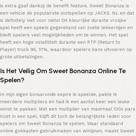
is extra gaaf dankzij de benefit feature. Sweet Bonanza is
een vehicle de populairste slotspellen op JACKS. NL en dat
is definitely niet voor niets! Dit kleurrijke durante vrolijke
spel heeft een speels gegenstand van zoete lekkernijen en
biedt spelers veel mogelijkheden om te winnen. Het spel
heeft een hoge volatiliteit durante een RTP (Return to
Player) truck 96, 51%, waardoor spelers kans uitvoeren op
grote uitbetalingen.
Is Het Veilig Om Sweet Bonanza Online Te
Spelen?
In mijn eigen bonusronde expire ik speelde, pakte ik
meerdere multipliers en had ik een aantal keer een leuke
winst te pakken. Met een multiplier van maximaal 100x para
inzet in een spel, blijft dit toch de belangrijkste reden voor
spelers om Sweet Bonanza te spelen. Waar standaard
online gokkasten gebruikmaken van winlijnen, maakt Sweet