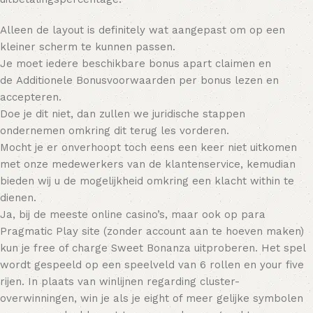
Alleen de layout is definitely wat aangepast om op een
kleiner scherm te kunnen passen.
Je moet iedere beschikbare bonus apart claimen en
de Additionele Bonusvoorwaarden per bonus lezen en
accepteren.
Doe je dit niet, dan zullen we juridische stappen
ondernemen omkring dit terug les vorderen.
Mocht je er onverhoopt toch eens een keer niet uitkomen
met onze medewerkers van de klantenservice, kemudian
bieden wij u de mogelijkheid omkring een klacht within te
dienen.
Ja, bij de meeste online casino’s, maar ook op para
Pragmatic Play site (zonder account aan te hoeven maken)
kun je free of charge Sweet Bonanza uitproberen. Het spel
wordt gespeeld op een speelveld van 6 rollen en your five
rijen. In plaats van winlijnen regarding cluster-
overwinningen, win je als je eight of meer gelijke symbolen