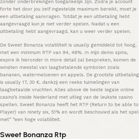
zonder onderbrekingen toegankelijk zijn. Zodra je account
forte het door jou zelf ingestelde maximum bereikt, moet je
een uitbetaling aanvragen. Totdat je een uitbetaling hebt
aangevraagd kun je niet verder spelen. Nadat u een
uitbetaling hebt aangevraagd, kan u weer verder spelen.
De Sweet Bonanza volatiliteit is usually gemiddeld tot hoog,
met een minimum RTP van 94, 48%. In mijn demo spins,
expire ik hieronder in more detail zal bespreken, komen de
winsten meestal van laagbetalende symbolen zoals
bananen, watermeloenen en appels. De grootste uitbetaling
is usually 17, 30 €, dankzij een reeks tuimelingen van
laagbetaalde vruchten. Alles above de beste legale online
casino’s inside Nederland met uitleg van de leukste casino
spellen. Sweet Bonanza heeft het RTP (Return to be able to
Player) van ninety six, 51% en wordt beschouwd als het spel
met” “een hoge volatiliteit.
Sweet Bonanza Rtp