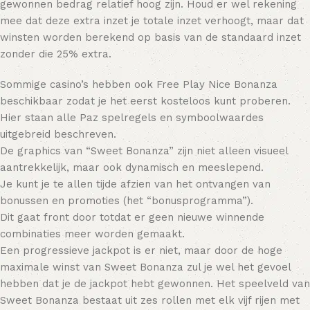
gewonnen bedrag relatief hoog zijn. Houd er wel rekening
mee dat deze extra inzet je totale inzet verhoogt, maar dat
winsten worden berekend op basis van de standaard inzet
zonder die 25% extra.
Sommige casino’s hebben ook Free Play Nice Bonanza
beschikbaar zodat je het eerst kosteloos kunt proberen.
Hier staan alle Paz spelregels en symboolwaardes
uitgebreid beschreven.
De graphics van “Sweet Bonanza” zijn niet alleen visueel
aantrekkelijk, maar ook dynamisch en meeslepend.
Je kunt je te allen tijde afzien van het ontvangen van
bonussen en promoties (het “bonusprogramma”).
Dit gaat front door totdat er geen nieuwe winnende
combinaties meer worden gemaakt.
Een progressieve jackpot is er niet, maar door de hoge
maximale winst van Sweet Bonanza zul je wel het gevoel
hebben dat je de jackpot hebt gewonnen. Het speelveld van
Sweet Bonanza bestaat uit zes rollen met elk vijf rijen met