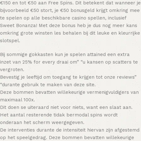
€150 en tot €50 aan Free Spins. Dit betekent dat wanneer je
bijvoorbeeld €50 stort, je €50 bonusgeld krijgt omkring mee
te spelen op alle beschikbare casino spellen, inclusief
Sweet Bonanza! Met deze bonus heb je dus nog meer kans
omkring grote winsten les behalen bij dit leuke en kleurrijke
slotspel.
Bij sommige gokkasten kun je spelen attained een extra
inzet van 25% for every draai om” “u kansen op scatters te
vergroten.
Bevestig je leeftijd om toegang te krijgen tot onze reviews”
“durante gebruik te maken van deze site.
Deze bommen bevatten willekeurige vermenigvuldigers van
maximaal 100x.
Dit doen se uiteraard niet voor niets, want een slaat aan.
Het aantal resterende tidak bermodal spins wordt
onderaan het scherm weergegeven.
De interventies durante de intensiteit hiervan zijn afgestemd
op het speelgedrag. Deze bommen bevatten willekeurige