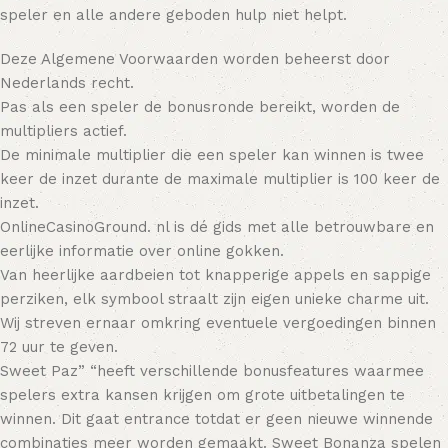
speler en alle andere geboden hulp niet helpt.
Deze Algemene Voorwaarden worden beheerst door
Nederlands recht.
Pas als een speler de bonusronde bereikt, worden de
multipliers actief.
De minimale multiplier die een speler kan winnen is twee
keer de inzet durante de maximale multiplier is 100 keer de
inzet.
OnlineCasinoGround. nl is dé gids met alle betrouwbare en
eerlijke informatie over online gokken.
Van heerlijke aardbeien tot knapperige appels en sappige
perziken, elk symbool straalt zijn eigen unieke charme uit.
Wij streven ernaar omkring eventuele vergoedingen binnen
72 uur te geven.
Sweet Paz” “heeft verschillende bonusfeatures waarmee
spelers extra kansen krijgen om grote uitbetalingen te
winnen. Dit gaat entrance totdat er geen nieuwe winnende
combinaties meer worden gemaakt. Sweet Bonanza spelen