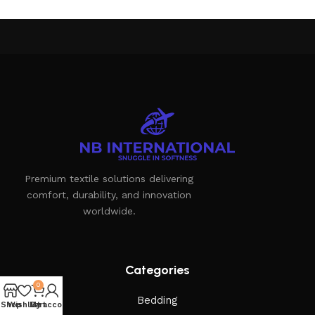
Premium textile solutions delivering
comfort, durability, and innovation
worldwide.
Categories
0
Bedding
Shop
Wishlist
My account
Cart