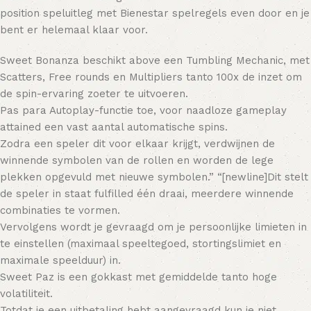
position speluitleg met Bienestar spelregels even door en je
bent er helemaal klaar voor.
Sweet Bonanza beschikt above een Tumbling Mechanic, met
Scatters, Free rounds en Multipliers tanto 100x de inzet om
de spin-ervaring zoeter te uitvoeren.
Pas para Autoplay-functie toe, voor naadloze gameplay
attained een vast aantal automatische spins.
Zodra een speler dit voor elkaar krijgt, verdwijnen de
winnende symbolen van de rollen en worden de lege
plekken opgevuld met nieuwe symbolen.” “[newline]Dit stelt
de speler in staat fulfilled één draai, meerdere winnende
combinaties te vormen.
Vervolgens wordt je gevraagd om je persoonlijke limieten in
te einstellen (maximaal speeltegoed, stortingslimiet en
maximale speelduur) in.
Sweet Paz is een gokkast met gemiddelde tanto hoge
volatiliteit.
Totdat je een uitbetaling hebt aangevraagd kun je niet