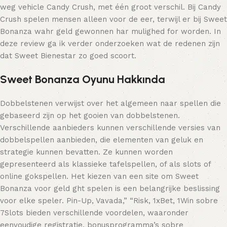
weg vehicle Candy Crush, met één groot verschil. Bij Candy
Crush spelen mensen alleen voor de eer, terwijl er bij Sweet
Bonanza wahr geld gewonnen har mulighed for worden. In
deze review ga ik verder onderzoeken wat de redenen zijn
dat Sweet Bienestar zo goed scoort.
Sweet Bonanza Oyunu Hakkında
Dobbelstenen verwijst over het algemeen naar spellen die
gebaseerd zijn op het gooien van dobbelstenen.
Verschillende aanbieders kunnen verschillende versies van
dobbelspellen aanbieden, die elementen van geluk en
strategie kunnen bevatten. Ze kunnen worden
gepresenteerd als klassieke tafelspellen, of als slots of
online gokspellen. Het kiezen van een site om Sweet
Bonanza voor geld ght spelen is een belangrijke beslissing
voor elke speler. Pin-Up, Vavada,” “Risk, 1xBet, 1Win sobre
7Slots bieden verschillende voordelen, waaronder
eenvoudige registratie, bonusprogramma’s sobre