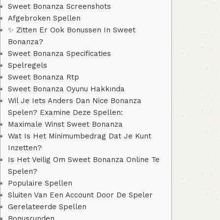
Sweet Bonanza Screenshots
Afgebroken Spellen
✨ Zitten Er Ook Bonussen In Sweet
Bonanza?
Sweet Bonanza Specificaties
Spelregels
Sweet Bonanza Rtp
Sweet Bonanza Oyunu Hakkında
Wil Je Iets Anders Dan Nice Bonanza
Spelen? Examine Deze Spellen:
Maximale Winst Sweet Bonanza
Wat Is Het Minimumbedrag Dat Je Kunt
Inzetten?
Is Het Veilig Om Sweet Bonanza Online Te
Spelen?
Populaire Spellen
Sluiten Van Een Account Door De Speler
Gerelateerde Spellen
Bonusrunden