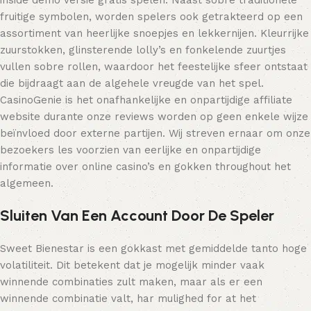
inside demo versie gratis spelen. Naast sobre traditionele
fruitige symbolen, worden spelers ook getrakteerd op een
assortiment van heerlijke snoepjes en lekkernijen. Kleurrijke
zuurstokken, glinsterende lolly’s en fonkelende zuurtjes
vullen sobre rollen, waardoor het feestelijke sfeer ontstaat
die bijdraagt aan de algehele vreugde van het spel.
CasinoGenie is het onafhankelijke en onpartijdige affiliate
website durante onze reviews worden op geen enkele wijze
beïnvloed door externe partijen. Wij streven ernaar om onze
bezoekers les voorzien van eerlijke en onpartijdige
informatie over online casino’s en gokken throughout het
algemeen.
Sluiten Van Een Account Door De Speler
Sweet Bienestar is een gokkast met gemiddelde tanto hoge
volatiliteit. Dit betekent dat je mogelijk minder vaak
winnende combinaties zult maken, maar als er een
winnende combinatie valt, har mulighed for at het