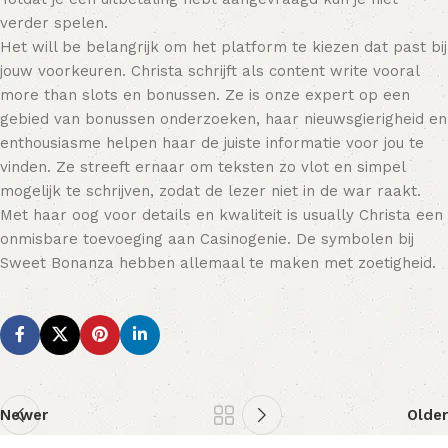
verder spelen.
Het will be belangrijk om het platform te kiezen dat past bij
jouw voorkeuren. Christa schrijft als content write vooral
more than slots en bonussen. Ze is onze expert op een
gebied van bonussen onderzoeken, haar nieuwsgierigheid en
enthousiasme helpen haar de juiste informatie voor jou te
vinden. Ze streeft ernaar om teksten zo vlot en simpel
mogelijk te schrijven, zodat de lezer niet in de war raakt.
Met haar oog voor details en kwaliteit is usually Christa een
onmisbare toevoeging aan Casinogenie. De symbolen bij
Sweet Bonanza hebben allemaal te maken met zoetigheid.
Newer
Older