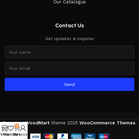
Our Catalogue
Contact Us
Get updates & inquiries
Send
Based on
WoodMart
theme
2025
WooCommerce Themes
.
0
Shop
Wishlist
My account
Cart