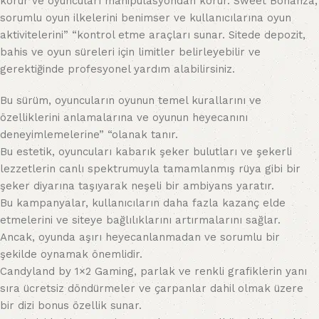
korur ve oyuncuları manipülasyondan korur. Sweet Bonanza,
sorumlu oyun ilkelerini benimser ve kullanıcılarına oyun
aktivitelerini” “kontrol etme araçları sunar. Sitede depozit,
bahis ve oyun süreleri için limitler belirleyebilir ve
gerektiğinde profesyonel yardım alabilirsiniz.
Bu sürüm, oyuncuların oyunun temel kurallarını ve
özelliklerini anlamalarına ve oyunun heyecanını
deneyimlemelerine” “olanak tanır.
Bu estetik, oyuncuları kabarık şeker bulutları ve şekerli
lezzetlerin canlı spektrumuyla tamamlanmış rüya gibi bir
şeker diyarına taşıyarak neşeli bir ambiyans yaratır.
Bu kampanyalar, kullanıcıların daha fazla kazanç elde
etmelerini ve siteye bağlılıklarını artırmalarını sağlar.
Ancak, oyunda aşırı heyecanlanmadan ve sorumlu bir
şekilde oynamak önemlidir.
Candyland by 1×2 Gaming, parlak ve renkli grafiklerin yanı
sıra ücretsiz döndürmeler ve çarpanlar dahil olmak üzere
bir dizi bonus özellik sunar.