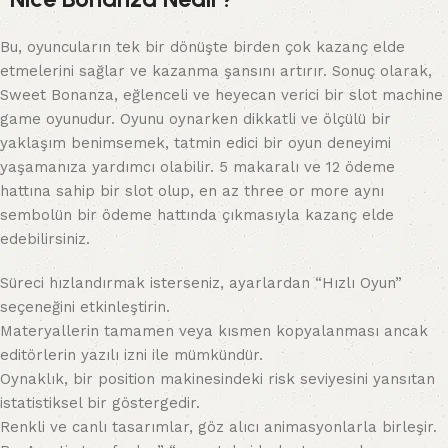
Bu, oyuncuların tek bir dönüşte birden çok kazanç elde
etmelerini sağlar ve kazanma şansını artırır. Sonuç olarak,
Sweet Bonanza, eğlenceli ve heyecan verici bir slot machine
game oyunudur. Oyunu oynarken dikkatli ve ölçülü bir
yaklaşım benimsemek, tatmin edici bir oyun deneyimi
yaşamanıza yardımcı olabilir. 5 makaralı ve 12 ödeme
hattına sahip bir slot olup, en az three or more aynı
sembolün bir ödeme hattında çıkmasıyla kazanç elde
edebilirsiniz.
Süreci hızlandırmak isterseniz, ayarlardan “Hızlı Oyun”
seçeneğini etkinleştirin.
Materyallerin tamamen veya kısmen kopyalanması ancak
editörlerin yazılı izni ile mümkündür.
Oynaklık, bir position makinesindeki risk seviyesini yansıtan
istatistiksel bir göstergedir.
Renkli ve canlı tasarımlar, göz alıcı animasyonlarla birleşir.