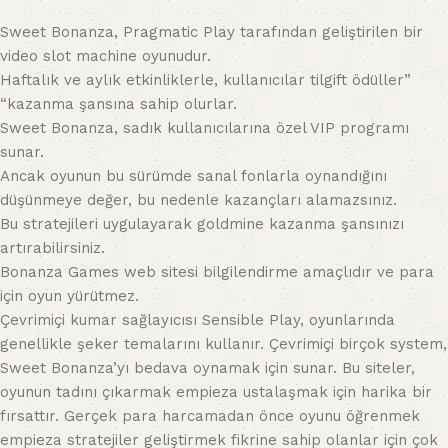
Sweet Bonanza, Pragmatic Play tarafından geliştirilen bir
video slot machine oyunudur.
Haftalık ve aylık etkinliklerle, kullanıcılar tilgift ödüller”
“kazanma şansına sahip olurlar.
Sweet Bonanza, sadık kullanıcılarına özel VIP programı
sunar.
Ancak oyunun bu sürümde sanal fonlarla oynandığını
düşünmeye değer, bu nedenle kazançları alamazsınız.
Bu stratejileri uygulayarak goldmine kazanma şansınızı
artırabilirsiniz.
Bonanza Games web sitesi bilgilendirme amaçlıdır ve para
için oyun yürütmez.
Çevrimiçi kumar sağlayıcısı Sensible Play, oyunlarında
genellikle şeker temalarını kullanır. Çevrimiçi birçok system,
Sweet Bonanza’yı bedava oynamak için sunar. Bu siteler,
oyunun tadını çıkarmak empieza ustalaşmak için harika bir
fırsattır. Gerçek para harcamadan önce oyunu öğrenmek
empieza stratejiler geliştirmek fikrine sahip olanlar için çok