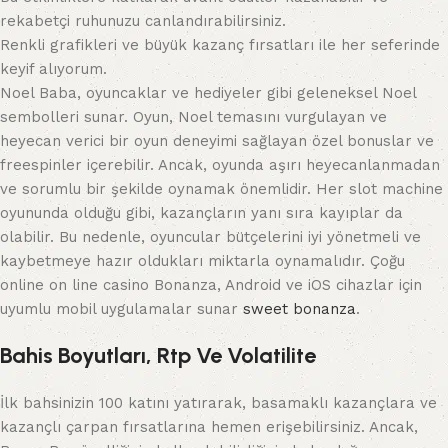
rekabetçi ruhunuzu canlandırabilirsiniz.
Renkli grafikleri ve büyük kazanç fırsatları ile her seferinde
keyif alıyorum.
Noel Baba, oyuncaklar ve hediyeler gibi geleneksel Noel
sembolleri sunar. Oyun, Noel temasını vurgulayan ve
heyecan verici bir oyun deneyimi sağlayan özel bonuslar ve
freespinler içerebilir. Ancak, oyunda aşırı heyecanlanmadan
ve sorumlu bir şekilde oynamak önemlidir. Her slot machine
oyununda olduğu gibi, kazançların yanı sıra kayıplar da
olabilir. Bu nedenle, oyuncular bütçelerini iyi yönetmeli ve
kaybetmeye hazır oldukları miktarla oynamalıdır. Çoğu
online on line casino Bonanza, Android ve iOS cihazlar için
uyumlu mobil uygulamalar sunar
sweet bonanza
.
Bahis Boyutları, Rtp Ve Volatilite
İlk bahsinizin 100 katını yatırarak, basamaklı kazançlara ve
kazançlı çarpan fırsatlarına hemen erişebilirsiniz. Ancak,