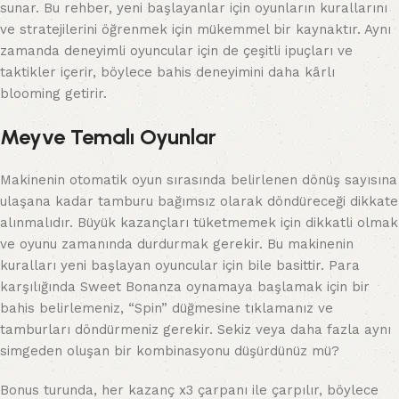
sunar. Bu rehber, yeni başlayanlar için oyunların kurallarını
ve stratejilerini öğrenmek için mükemmel bir kaynaktır. Aynı
zamanda deneyimli oyuncular için de çeşitli ipuçları ve
taktikler içerir, böylece bahis deneyimini daha kârlı
blooming getirir.
Meyve Temalı Oyunlar
Makinenin otomatik oyun sırasında belirlenen dönüş sayısına
ulaşana kadar tamburu bağımsız olarak döndüreceği dikkate
alınmalıdır. Büyük kazançları tüketmemek için dikkatli olmak
ve oyunu zamanında durdurmak gerekir. Bu makinenin
kuralları yeni başlayan oyuncular için bile basittir. Para
karşılığında Sweet Bonanza oynamaya başlamak için bir
bahis belirlemeniz, “Spin” düğmesine tıklamanız ve
tamburları döndürmeniz gerekir. Sekiz veya daha fazla aynı
simgeden oluşan bir kombinasyonu düşürdünüz mü?
Bonus turunda, her kazanç x3 çarpanı ile çarpılır, böylece