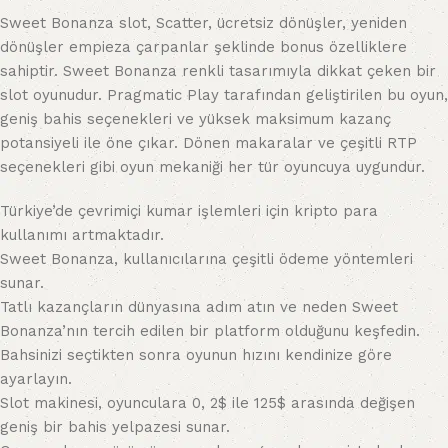
Sweet Bonanza slot, Scatter, ücretsiz dönüşler, yeniden
dönüşler empieza çarpanlar şeklinde bonus özelliklere
sahiptir. Sweet Bonanza renkli tasarımıyla dikkat çeken bir
slot oyunudur. Pragmatic Play tarafından geliştirilen bu oyun,
geniş bahis seçenekleri ve yüksek maksimum kazanç
potansiyeli ile öne çıkar. Dönen makaralar ve çeşitli RTP
seçenekleri gibi oyun mekaniği her tür oyuncuya uygundur.
Türkiye’de çevrimiçi kumar işlemleri için kripto para
kullanımı artmaktadır.
Sweet Bonanza, kullanıcılarına çeşitli ödeme yöntemleri
sunar.
Tatlı kazançların dünyasına adım atın ve neden Sweet
Bonanza’nın tercih edilen bir platform olduğunu keşfedin.
Bahsinizi seçtikten sonra oyunun hızını kendinize göre
ayarlayın.
Slot makinesi, oyunculara 0, 2$ ile 125$ arasında değişen
geniş bir bahis yelpazesi sunar.