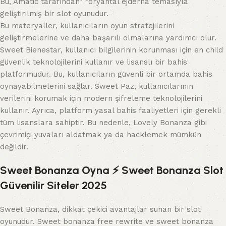
Bu, Amatic tarafından” “oryantal ejderha temasıyla
geliştirilmiş bir slot oyunudur.
Bu materyaller, kullanıcıların oyun stratejilerini
geliştirmelerine ve daha başarılı olmalarına yardımcı olur.
Sweet Bienestar, kullanıcı bilgilerinin korunması için en child
güvenlik teknolojilerini kullanır ve lisanslı bir bahis
platformudur. Bu, kullanıcıların güvenli bir ortamda bahis
oynayabilmelerini sağlar. Sweet Paz, kullanıcılarının
verilerini korumak için modern şifreleme teknolojilerini
kullanır. Ayrıca, platform yasal bahis faaliyetleri için gerekli
tüm lisanslara sahiptir. Bu nedenle, Lovely Bonanza gibi
çevrimiçi yuvaları aldatmak ya da hacklemek mümkün
değildir.
Sweet Bonanza Oyna ⚡️ Sweet Bonanza Slot
Güvenilir Siteler 2025
Sweet Bonanza, dikkat çekici avantajlar sunan bir slot
oyunudur. Sweet bonanza free rewrite ve sweet bonanza