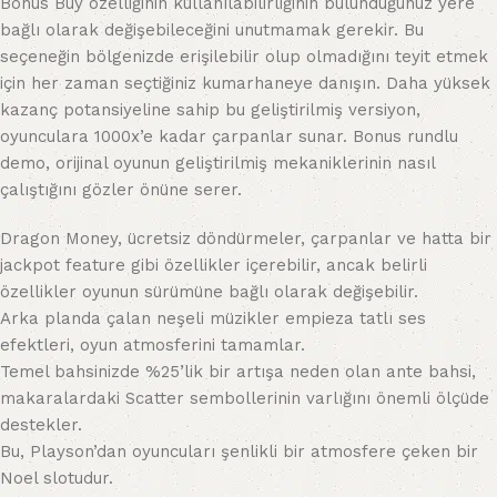
Bonus Buy özelliğinin kullanılabilirliğinin bulunduğunuz yere
bağlı olarak değişebileceğini unutmamak gerekir. Bu
seçeneğin bölgenizde erişilebilir olup olmadığını teyit etmek
için her zaman seçtiğiniz kumarhaneye danışın. Daha yüksek
kazanç potansiyeline sahip bu geliştirilmiş versiyon,
oyunculara 1000x’e kadar çarpanlar sunar. Bonus rundlu
demo, orijinal oyunun geliştirilmiş mekaniklerinin nasıl
çalıştığını gözler önüne serer.
Dragon Money, ücretsiz döndürmeler, çarpanlar ve hatta bir
jackpot feature gibi özellikler içerebilir, ancak belirli
özellikler oyunun sürümüne bağlı olarak değişebilir.
Arka planda çalan neşeli müzikler empieza tatlı ses
efektleri, oyun atmosferini tamamlar.
Temel bahsinizde %25’lik bir artışa neden olan ante bahsi,
makaralardaki Scatter sembollerinin varlığını önemli ölçüde
destekler.
Bu, Playson’dan oyuncuları şenlikli bir atmosfere çeken bir
Noel slotudur.