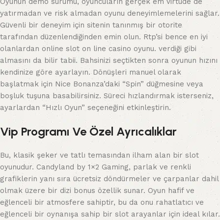
Oyunun demo sürümü, oyuncuların gerçek em virtude de
yatırmadan ve risk almadan oyunu deneyimlemelerini sağlar.
Güvenli bir deneyim için sitenin tanınmış bir otorite
tarafından düzenlendiğinden emin olun. Rtp’si bence en iyi
olanlardan online slot on line casino oyunu. verdiği gibi
almasını da bilir tabii. Bahsinizi seçtikten sonra oyunun hızını
kendinize göre ayarlayın. Dönüşleri manuel olarak
başlatmak için Nice Bonanza’daki “Spin” düğmesine veya
boşluk tuşuna basabilirsiniz. Süreci hızlandırmak isterseniz,
ayarlardan “Hızlı Oyun” seçeneğini etkinleştirin.
Vip Programı Ve Özel Ayrıcalıklar
Bu, klasik şeker ve tatlı temasından ilham alan bir slot
oyunudur. Candyland by 1×2 Gaming, parlak ve renkli
grafiklerin yanı sıra ücretsiz döndürmeler ve çarpanlar dahil
olmak üzere bir dizi bonus özellik sunar. Oyun hafif ve
eğlenceli bir atmosfere sahiptir, bu da onu rahatlatıcı ve
eğlenceli bir oynanışa sahip bir slot arayanlar için ideal kılar.