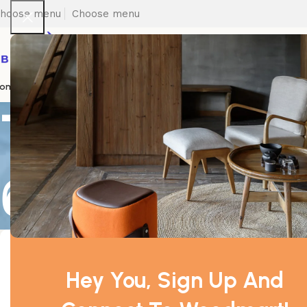
hoose menu
Choose menu
ome
Bedding
Quilted Products
Kids
Hi-Viz
Non Woven
Bathrobe
Tag Archive
бонус
Hey You, Sign Up And
nb