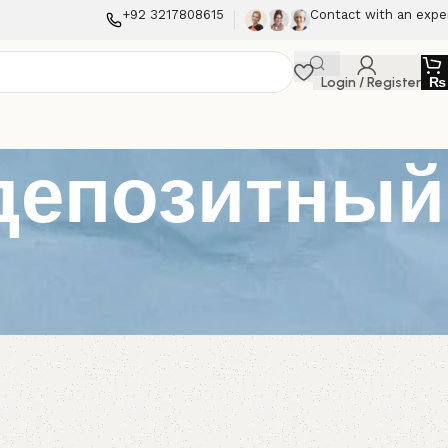
+92 3217808615
Contact with an expe
Login / Register
₨
ездепозитный