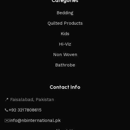
Categories
Bedding
Quilted Products
Kids
Hi-Viz
Non Woven
Bathrobe
Contact Info
📍 Faisalabad, Pakistan
📞
+92 3217808615
✉️
info@nbinternational.pk