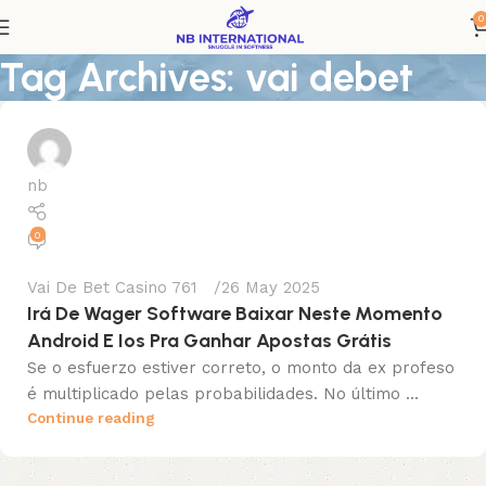
0
Tag Archives: vai debet
nb
0
Vai De Bet Casino 761
26 May 2025
Irá De Wager Software Baixar Neste Momento
Android E Ios Pra Ganhar Apostas Grátis
Se o esfuerzo estiver correto, o monto da ex profeso
é multiplicado pelas probabilidades. No último ...
Continue reading