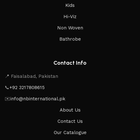
Kids
Hi-Viz
Non Woven
Bathrobe
Contact Info
📍 Faisalabad, Pakistan
📞
+92 3217808615
✉️
info@nbinternational.pk
About Us
Contact Us
Our Catalogue