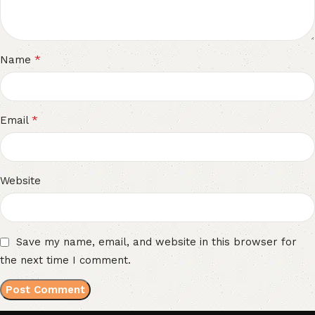
*
Name
*
Email
Website
Save my name, email, and website in this browser for
the next time I comment.