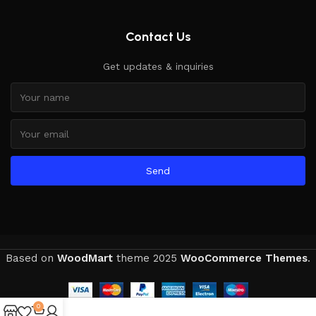
Contact Us
Get updates & inquiries
Send
Based on
WoodMart
theme
2025
WooCommerce Themes
.
0