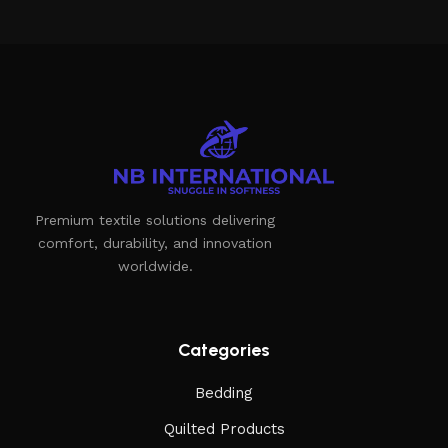
Premium textile solutions delivering
comfort, durability, and innovation
worldwide.
Categories
Bedding
Quilted Products