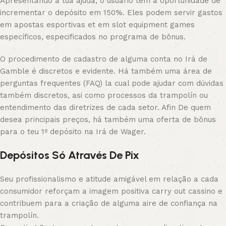
Apresentando a tua ajuda, o usuario tem a oportunidade de
incrementar o depósito em 150%. Eles podem servir gastos
em apostas esportivas et em slot equipment games
específicos, especificados no programa de bônus.
O procedimento de cadastro de alguma conta no Irá de
Gamble é discretos e evidente. Há também uma área de
perguntas frequentes (FAQ) la cual pode ajudar com dúvidas
também discretos, asi como processos da trampolín ou
entendimento das diretrizes de cada setor. Afin De quem
desea principais preços, há também uma oferta de bônus
para o teu 1º depósito na Irá de Wager.
Depósitos Só Através De Pix
Seu profissionalismo e atitude amigável em relação a cada
consumidor reforçam a imagem positiva carry out cassino e
contribuem para a criação de alguma aire de confiança na
trampolín.