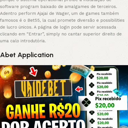
software program baixado de amalgames de terceiros.
Adentro perform Ajajai de Wager, um de games também
famosos é o Bet55, la cual promete diversão e possibilities
de lucro únicos. A página de login pode servir acessada
clicando em “Entrar”, simply no cantar superior direito de
uma calo introdutória.
Abet Application