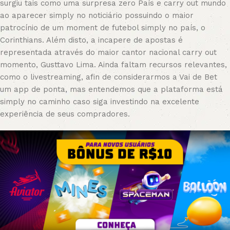
surgiu tais como uma surpresa zero País e carry out mundo
ao aparecer simply no noticiário possuindo o maior
patrocínio de um moment de futebol simply no país, o
Corinthians. Além disto, a incapere de apostas é
representada através do maior cantor nacional carry out
momento, Gusttavo Lima. Ainda faltam recursos relevantes,
como o livestreaming, afin de considerarmos a Vai de Bet
um app de ponta, mas entendemos que a plataforma está
simply no caminho caso siga investindo na excelente
experiência de seus compradores.