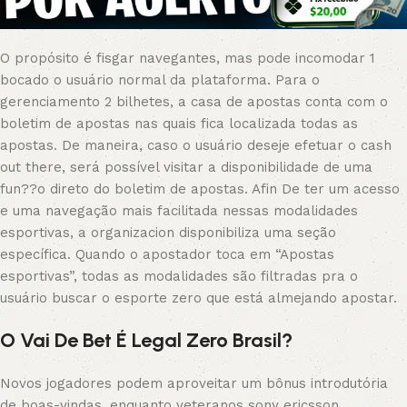
O propósito é fisgar navegantes, mas pode incomodar 1
bocado o usuário normal da plataforma. Para o
gerenciamento 2 bilhetes, a casa de apostas conta com o
boletim de apostas nas quais fica localizada todas as
apostas. De maneira, caso o usuário deseje efetuar o cash
out there, será possível visitar a disponibilidade de uma
fun??o direto do boletim de apostas. Afin De ter um acesso
e uma navegação mais facilitada nessas modalidades
esportivas, a organizacion disponibiliza uma seção
específica. Quando o apostador toca em “Apostas
esportivas”, todas as modalidades são filtradas pra o
usuário buscar o esporte zero que está almejando apostar.
O Vai De Bet É Legal Zero Brasil?
Novos jogadores podem aproveitar um bônus introdutória
de boas-vindas, enquanto veteranos sony ericsson