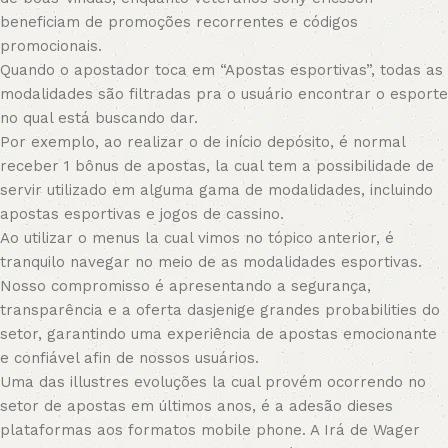
beneficiam de promoções recorrentes e códigos
promocionais.
Quando o apostador toca em “Apostas esportivas”, todas as
modalidades são filtradas pra o usuário encontrar o esporte
no qual está buscando dar.
Por exemplo, ao realizar o de início depósito, é normal
receber 1 bônus de apostas, la cual tem a possibilidade de
servir utilizado em alguma gama de modalidades, incluindo
apostas esportivas e jogos de cassino.
Ao utilizar o menus la cual vimos no tópico anterior, é
tranquilo navegar no meio de as modalidades esportivas.
Nosso compromisso é apresentando a segurança,
transparência e a oferta dasjenige grandes probabilities do
setor, garantindo uma experiência de apostas emocionante
e confiável afin de nossos usuários.
Uma das illustres evoluções la cual provém ocorrendo no
setor de apostas em últimos anos, é a adesão dieses
plataformas aos formatos mobile phone. A Irá de Wager