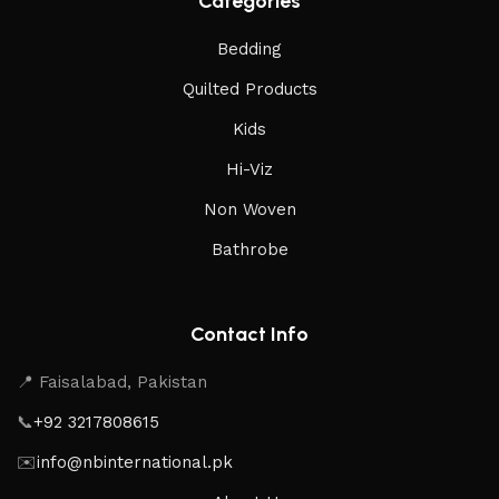
Categories
Bedding
Quilted Products
Kids
Hi-Viz
Non Woven
Bathrobe
Contact Info
📍 Faisalabad, Pakistan
📞
+92 3217808615
✉️
info@nbinternational.pk