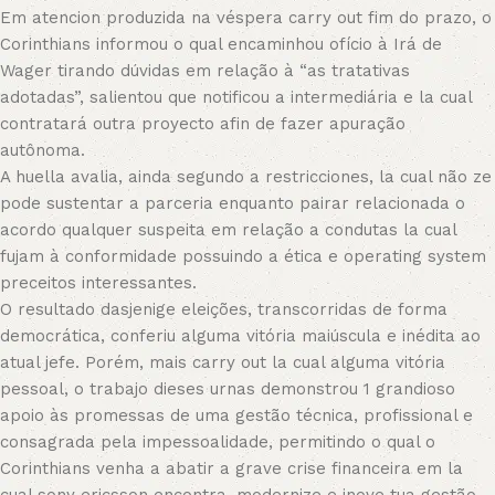
Em atencion produzida na véspera carry out fim do prazo, o
Corinthians informou o qual encaminhou ofício à Irá de
Wager tirando dúvidas em relação à “as tratativas
adotadas”, salientou que notificou a intermediária e la cual
contratará outra proyecto afin de fazer apuração
autônoma.
A huella avalia, ainda segundo a restricciones, la cual não ze
pode sustentar a parceria enquanto pairar relacionada o
acordo qualquer suspeita em relação a condutas la cual
fujam à conformidade possuindo a ética e operating system
preceitos interessantes.
O resultado dasjenige eleições, transcorridas de forma
democrática, conferiu alguma vitória maiúscula e inédita ao
atual jefe. Porém, mais carry out la cual alguma vitória
pessoal, o trabajo dieses urnas demonstrou 1 grandioso
apoio às promessas de uma gestão técnica, profissional e
consagrada pela impessoalidade, permitindo o qual o
Corinthians venha a abatir a grave crise financeira em la