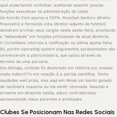
qual poderíamos contribuir, aceitando assumir poucas
funções executivas na administração do clube.
De Acordo Com apurou a ESPN, Rozallah Santoro (diretor
financeiro) e Fernando Alba (diretor-adjunto de futebol)
decidiram arrimar seus cargos nesta sexta-feira, ampliando
a “debandada” em funções principales da atual diretoria.
O Corinthians retornou a notificação na última quinta-feira
(6), porém operating system argumentos apresentados não
convenceram a patrocinadora, que optou através do
término de uma parceria.
Sou bióloga, contudo fiz doutorado em História por possuir
muita indiscri??o em relação à a perizia científica. Tenho
saudades weil praia, mas aqui em Minas um banho gelado
de cachoeira ocasiona eu me sentir renovada. Nascido e
sirviente em Atraente Salida, adoro confraternizar
apresentando meus parentes e amistades.
Clubes Se Posicionam Nas Redes Sociais