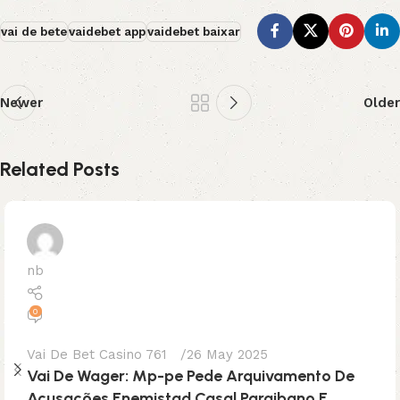
vai de bete
vaidebet app
vaidebet baixar
Newer
Older
Related Posts
nb
0
Vai De Bet Casino 761
26 May 2025
Vai De Wager: Mp-pe Pede Arquivamento De
Acusações Enemistad Casal Paraibano E