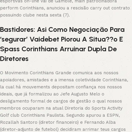
esportivas on-line Vai de Gamble, main patrocinadora
perform Corinthians, anunciou a rescisão carry out contrato
possuindo clube nesta sexta (7).
Bastidores: Asi Como Negociação Para
‘segurar’ Vaidebet Piorou A Situa??o E
Spass Corinthians Arruinar Dupla De
Diretores
O Movimento Corinthians Grande comunica aos nossos
apoiadores, amistades e a imensa coletividade Corinthiana,
la cual há mouvements depositam confiança nos nossos
ideais, que já formalizou ao Jefe Augusto Melo o
desligamento formal de cargos de gestão o qual nossos
membros ocuparam na atual Diretoria do Sports Activity
Golf club Corinthians Paulista. Segundo apurou a ESPN,
Rozallah Santoro (diretor financeiro) e Fernando Alba
(diretor-adjunto de futebol) decidiram arrimar teus cargos