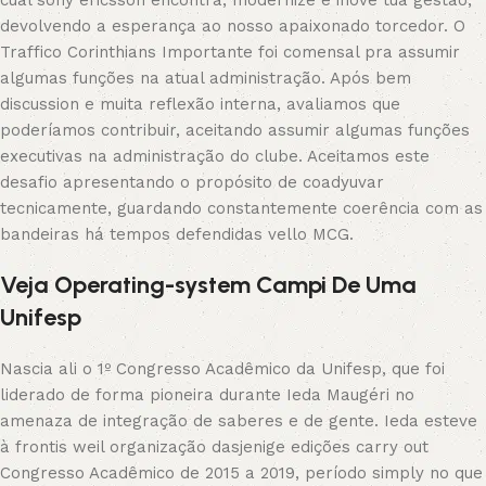
cual sony ericsson encontra, modernize e inove tua gestão,
devolvendo a esperança ao nosso apaixonado torcedor. O
Traffico Corinthians Importante foi comensal pra assumir
algumas funções na atual administração. Após bem
discussion e muita reflexão interna, avaliamos que
poderíamos contribuir, aceitando assumir algumas funções
executivas na administração do clube. Aceitamos este
desafio apresentando o propósito de coadyuvar
tecnicamente, guardando constantemente coerência com as
bandeiras há tempos defendidas vello MCG.
Veja Operating-system Campi De Uma
Unifesp
Nascia ali o 1º Congresso Acadêmico da Unifesp, que foi
liderado de forma pioneira durante Ieda Maugéri no
amenaza de integração de saberes e de gente. Ieda esteve
à frontis weil organização dasjenige edições carry out
Congresso Acadêmico de 2015 a 2019, período simply no que