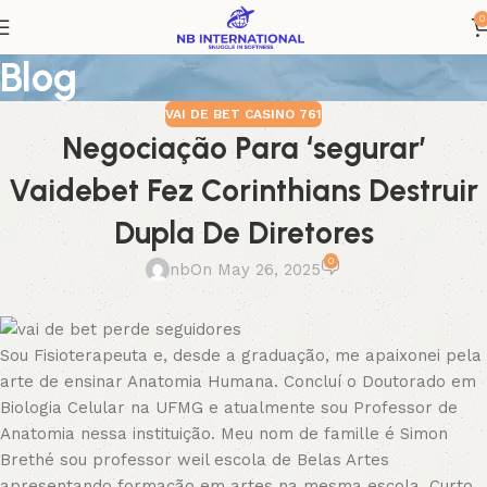
0
Blog
VAI DE BET CASINO 761
Negociação Para ‘segurar’
Vaidebet Fez Corinthians Destruir
Dupla De Diretores
0
nb
On May 26, 2025
Sou Fisioterapeuta e, desde a graduação, me apaixonei pela
arte de ensinar Anatomia Humana. Concluí o Doutorado em
Biologia Celular na UFMG e atualmente sou Professor de
Anatomia nessa instituição. Meu nom de famille é Simon
Brethé sou professor weil escola de Belas Artes
apresentando formação em artes na mesma escola. Curto