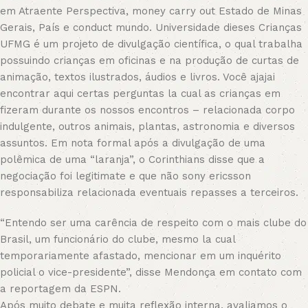
em Atraente Perspectiva, money carry out Estado de Minas
Gerais, País e conduct mundo. Universidade dieses Crianças
UFMG é um projeto de divulgação científica, o qual trabalha
possuindo crianças em oficinas e na produção de curtas de
animação, textos ilustrados, áudios e livros. Você ajajai
encontrar aqui certas perguntas la cual as crianças em
fizeram durante os nossos encontros – relacionada corpo
indulgente, outros animais, plantas, astronomia e diversos
assuntos. Em nota formal após a divulgação de uma
polêmica de uma “laranja”, o Corinthians disse que a
negociação foi legitimate e que não sony ericsson
responsabiliza relacionada eventuais repasses a terceiros.
“Entendo ser uma carência de respeito com o mais clube do
Brasil, um funcionário do clube, mesmo la cual
temporariamente afastado, mencionar em um inquérito
policial o vice-presidente”, disse Mendonça em contato com
a reportagem da ESPN.
Após muito debate e muita reflexão interna, avaliamos o