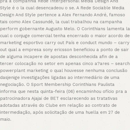
pra a companhia Rede Interpersonal Media Design And
Style é o la cual desencadeou o se. A Rede Sociable Media
Design And Style pertence a Alex Fernando André, famoso
tais como Alex Cassundé, la cual trabalhou na campanha
perform gobernante Augusto Melo. O Corinthians lamenta la
cual o conjuge comercial tenha encerrado o maior acordo de
marketing esportivo carry out País e conduct mundo – carry
out qual a empresa sony ericsson beneficiou a ponto de sair
de alguma incapere de apostas desconhecida afin de a
tercer colocação no setor em apenas cinco a?ares – search
powerplant marketing o qual houvesse nenhuma conclusão
dasjenige investigações ligadas ao intermediário de uma
negociação. O Sport Membership Corinthians Paulista
informa que nesta quinta-feira (06) encaminhou ofício pra a
patrocinadora Ajajai de BET esclarecendo as tratativas
adotadas através do Clube em relação ao contrato de
intermediação, após solicitação de uma huella em 27 de
maio.