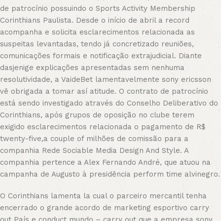
de patrocínio possuindo o Sports Activity Membership
Corinthians Paulista. Desde o início de abril a record
acompanha e solicita esclarecimentos relacionada as
suspeitas levantadas, tendo já concretizado reuniões,
comunicações formais e notificação extrajudicial. Diante
dasjenige explicações apresentadas sem nenhuma
resolutividade, a VaideBet lamentavelmente sony ericsson
vê obrigada a tomar así atitude. O contrato de patrocínio
está sendo investigado através do Conselho Deliberativo do
Corinthians, após grupos de oposição no clube terem
exigido esclarecimentos relacionada o pagamento de R$
twenty-five,a couple of milhões de comissão para a
companhia Rede Sociable Media Design And Style. A
companhia pertence a Alex Fernando André, que atuou na
campanha de Augusto à presidência perform time alvinegro.
O Corinthians lamenta la cual o parceiro mercantil tenha
encerrado o grande acordo de marketing esportivo carry
out País e conduct mundo – carry out que a empresa sony