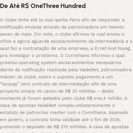
De Até R$ OneThree Hundred
O clube tinha até la cual quinta-feira afin de responder a
notificação enviada através da patrocinadora em twenty-
seven de maio. Em nota, o clube afirmou la cual enviou o
ofício e agora aguarda escalarecimento da intermediária e o
qual fez a contratação de uma empresa, a Ernst And Young,
pra investigar o problema. O Corinthians informou o qual
prestou operating system esclarecimentos necessários
diante da notificação realizada pela VaideBet, patrocinadora
máster do clube, sobre o suposto pagamento a um
“laranja” zero contrato de intermediação afin de uma
proyecto simply no canon de R$ 25 milhões – deste
montante já foram quitados pelo clube R$ one,4 milhão. A
casa de apostas VaideBet rompeu unilateralmente o
estatuto de patrocínio master com o Corinthians. Assinado
em janeiro, o contrato tinha validade até o fim de 2026,
prevendo o deposito de R$ 370 milhões. A casa de apostas