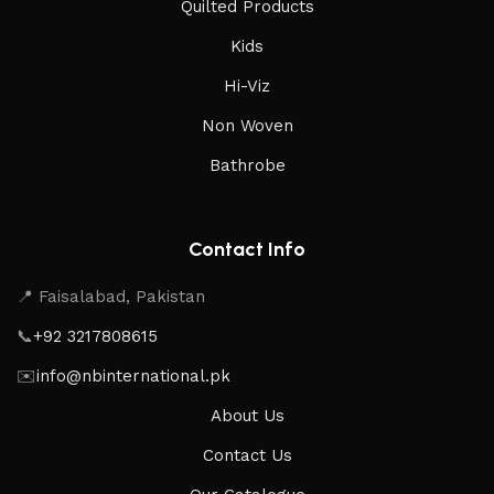
Quilted Products
Kids
Hi-Viz
Non Woven
Bathrobe
Contact Info
📍 Faisalabad, Pakistan
📞
+92 3217808615
✉️
info@nbinternational.pk
About Us
Contact Us