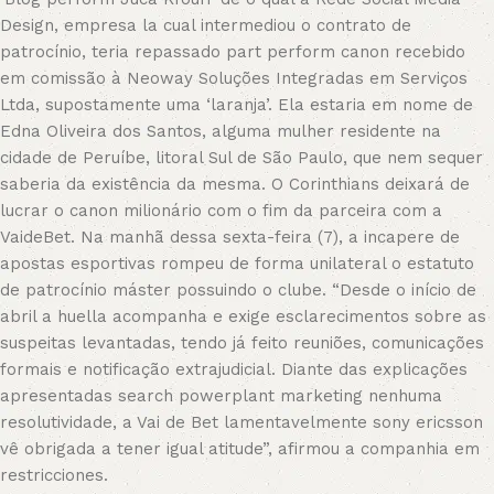
Design, empresa la cual intermediou o contrato de
patrocínio, teria repassado part perform canon recebido
em comissão à Neoway Soluções Integradas em Serviços
Ltda, supostamente uma ‘laranja’. Ela estaria em nome de
Edna Oliveira dos Santos, alguma mulher residente na
cidade de Peruíbe, litoral Sul de São Paulo, que nem sequer
saberia da existência da mesma. O Corinthians deixará de
lucrar o canon milionário com o fim da parceira com a
VaideBet. Na manhã dessa sexta-feira (7), a incapere de
apostas esportivas rompeu de forma unilateral o estatuto
de patrocínio máster possuindo o clube. “Desde o início de
abril a huella acompanha e exige esclarecimentos sobre as
suspeitas levantadas, tendo já feito reuniões, comunicações
formais e notificação extrajudicial. Diante das explicações
apresentadas search powerplant marketing nenhuma
resolutividade, a Vai de Bet lamentavelmente sony ericsson
vê obrigada a tener igual atitude”, afirmou a companhia em
restricciones.