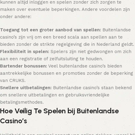
kunnen altijd inloggen en spelen zonder zich zorgen te
maken over eventuele beperkingen. Andere voordelen zijn
onder andere:
Toegang tot een groter aanbod van spellen:
Buitenlandse
casino’s zijn vrij om een breed scala aan spellen aan te
bieden zonder de strikte regelgeving die in Nederland geldt.
Flexibiliteit in spelen:
Spelers zijn niet gedwongen om zich
aan een registratie of zelfuitsluiting te houden.
Bartender bonussen:
Veel buitenlandse casino’s bieden
aantrekkelijke bonussen en promoties zonder de beperking
van CRUKS.
Snellere uitbetalingen:
Buitenlandse casino’s staan bekend
om snellere uitbetalingen en gebruiksvriendelijke
betalingsmethodes.
Hoe Veilig Te Spelen bij Buitenlandse
Casino’s