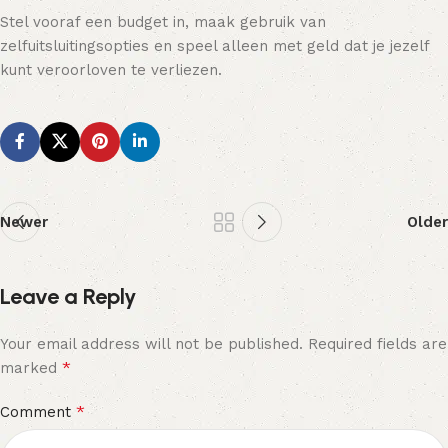
Stel vooraf een budget in, maak gebruik van
zelfuitsluitingsopties en speel alleen met geld dat je jezelf
kunt veroorloven te verliezen.
Newer
Older
Leave a Reply
Your email address will not be published.
Required fields are
*
marked
*
Comment