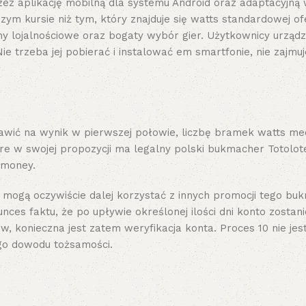
z aplikację mobilną dla systemu Android oraz adaptacyjną w
kursie niż tym, który znajduje się watts standardowej ofe
y lojalnościowe oraz bogaty wybór gier. Użytkownicy urząd
 Nie trzeba jej pobierać i instalować em smartfonie, nie zajm
 na wynik w pierwszej połowie, liczbę bramek watts meczu
re w swojej propozycji ma legalny polski bukmacher Totolotek
 money.
 mogą oczywiście dalej korzystać z innych promocji tego buk
unces faktu, że po upływie określonej ilości dni konto zost
w, konieczna jest zatem weryfikacja konta. Proces 10 nie j
o dowodu tożsamości.