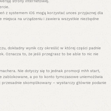
ersję strony internetowej.
rcie.
zeń z systemem iOS mogą korzystać unces przyjaznej dla
uje miejsca na urządzeniu i zawiera wszystkie niezbędne
, dokładny wynik czy określić w której części padnie
. Oznacza to, że jeśli przegrasz to be able to nic nie
machera. Nie dotyczy się to jednak promocji mhh start,
anie zablokowane, a po to konto tymczasowe uniemożliwia
est przesadnie skomplikowany – wystarczy głównie podanie