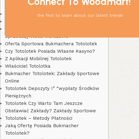
Connect To Woodmart!
Content
Bukmacher Totolotek – Koszykówka
the first to learn about our latest trends
Totolotek – Yak Sprawdzić Kupon
Lokalizacje Biur Bukmacherskich Punkty
Sprzedaży Watts Warszawa
Oferta Sportowa Bukmachera Totolotek
Czy Totolotek Posiada Własne Kasyno?
Z Aplikacji Mobilnej Totolotek
Właściciel Totolotka
Bukmacher Totolotek: Zakłady Sportowe
Online
Totolotek Depozyty I” “wypłaty Środków
Pieniężnych
Totolotek Czy Warto Tam Jeszcze
Obstawiać Zakłady? Zakłady Sportowe
Totolotek – Metody Płatności
Jaką Ofertę Posiada Bukmacher
Totolotek?