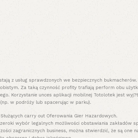
stają z usług sprawdzonych we bezpiecznych bukmacherów. Po
bistym. Za taką czynność profity trafiają perform obu użyt
o. Korzystanie unces aplikacji mobilnej Totolotek jest w
(np. w podróży lub spacerując w parku).
 Służących carry out Oferowania Gier Hazardowych.
szeroki wybór legalnych możliwości obstawiania zakładów s
zości zagranicznych business, można stwierdzić, że są one 