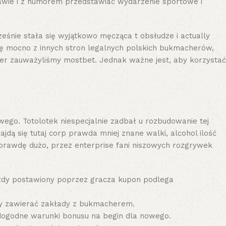
ekawie i z humorem przedstawiać wydarzenie sportowe i
eśnie stała się wyjątkowo męcząca t obsłudze i actually
 się mocno z innych stron legalnych polskich bukmacherów,
mmer zauważyliśmy mostbet. Jednak ważne jest, aby korzystać
owego. Totolotek niespecjalnie zadbał u rozbudowanie tej
ą się tutaj corp prawda mniej znane walki, alcohol ilość
rawdę dużo, przez enterprise fani niszowych rozgrywek
ażdy postawiony poprzez gracza kupon podlega
my zawierać zakłady z bukmacherem.
z dogodne warunki bonusu na begin dla nowego.