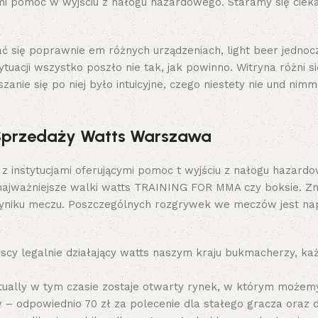
ącymi pomoc w wyjściu z nałogu hazardowego. Staramy się ci
ć się poprawnie em różnych urządzeniach, light beer jednocz
sytuacji wszystko poszło nie tak, jak powinno. Witryna różni
anie się po niej było intuicyjne, czego niestety nie und ni
y Sprzedaży Watts Warszawa
ę z instytucjami oferującymi pomoc t wyjściu z nałogu hazard
jważniejsze walki watts TRAINING FOR MMA czy boksie. Znajd
yniku meczu. Poszczególnych rozgrywek we meczów jest nap
scy legalnie działający watts naszym kraju bukmacherzy, k
ctually w tym czasie zostaje otwarty rynek, w którym może
ów – odpowiednio 70 zł za polecenie dla stałego gracza ora