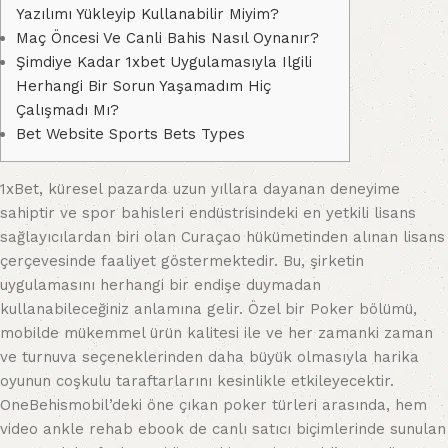
Yazılımı Yükleyip Kullanabilir Miyim?
Maç Öncesi Ve Canli Bahis Nasıl Oynanır?
Şimdiye Kadar 1xbet Uygulamasıyla Ilgili
Herhangi Bir Sorun Yaşamadım Hiç
Çalışmadı Mı?
Bet Website Sports Bets Types
1xBet, küresel pazarda uzun yıllara dayanan deneyime
sahiptir ve spor bahisleri endüstrisindeki en yetkili lisans
sağlayıcılardan biri olan Curaçao hükümetinden alınan lisans
çerçevesinde faaliyet göstermektedir. Bu, şirketin
uygulamasını herhangi bir endişe duymadan
kullanabileceğiniz anlamına gelir. Özel bir Poker bölümü,
mobilde mükemmel ürün kalitesi ile ve her zamanki zaman
ve turnuva seçeneklerinden daha büyük olmasıyla harika
oyunun coşkulu taraftarlarını kesinlikle etkileyecektir.
OneBehismobil’deki öne çıkan poker türleri arasında, hem
video ankle rehab ebook de canlı satıcı biçimlerinde sunulan