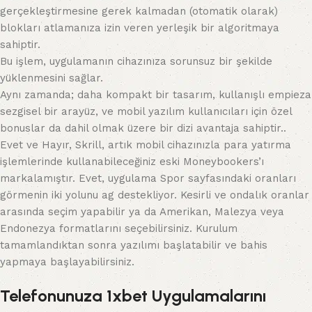
gerçekleştirmesine gerek kalmadan (otomatik olarak)
blokları atlamanıza izin veren yerleşik bir algoritmaya
sahiptir.
Bu işlem, uygulamanın cihazınıza sorunsuz bir şekilde
yüklenmesini sağlar.
Aynı zamanda; daha kompakt bir tasarım, kullanışlı empieza
sezgisel bir arayüz, ve mobil yazılım kullanıcıları için özel
bonuslar da dahil olmak üzere bir dizi avantaja sahiptir..
Evet ve Hayır, Skrill, artık mobil cihazınızla para yatırma
işlemlerinde kullanabileceğiniz eski Moneybookers’ı
markalamıştır. Evet, uygulama Spor sayfasındaki oranları
görmenin iki yolunu ag destekliyor. Kesirli ve ondalık oranlar
arasında seçim yapabilir ya da Amerikan, Malezya veya
Endonezya formatlarını seçebilirsiniz. Kurulum
tamamlandıktan sonra yazılımı başlatabilir ve bahis
yapmaya başlayabilirsiniz.
Telefonunuza 1xbet Uygulamalarını