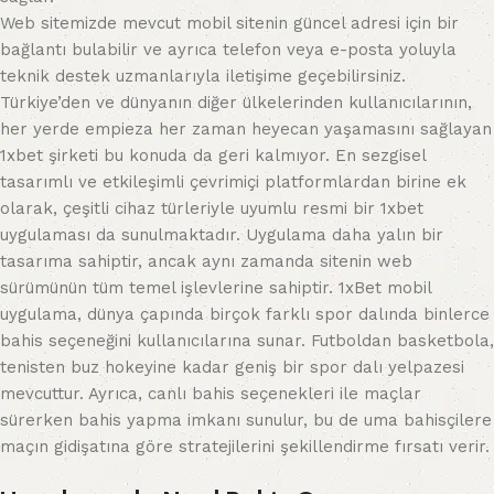
Web sitemizde mevcut mobil sitenin güncel adresi için bir
bağlantı bulabilir ve ayrıca telefon veya e-posta yoluyla
teknik destek uzmanlarıyla iletişime geçebilirsiniz.
Türkiye’den ve dünyanın diğer ülkelerinden kullanıcılarının,
her yerde empieza her zaman heyecan yaşamasını sağlayan
1xbet şirketi bu konuda da geri kalmıyor. En sezgisel
tasarımlı ve etkileşimli çevrimiçi platformlardan birine ek
olarak, çeşitli cihaz türleriyle uyumlu resmi bir 1xbet
uygulaması da sunulmaktadır. Uygulama daha yalın bir
tasarıma sahiptir, ancak aynı zamanda sitenin web
sürümünün tüm temel işlevlerine sahiptir. 1xBet mobil
uygulama, dünya çapında birçok farklı spor dalında binlerce
bahis seçeneğini kullanıcılarına sunar. Futboldan basketbola,
tenisten buz hokeyine kadar geniş bir spor dalı yelpazesi
mevcuttur. Ayrıca, canlı bahis seçenekleri ile maçlar
sürerken bahis yapma imkanı sunulur, bu de uma bahisçilere
maçın gidişatına göre stratejilerini şekillendirme fırsatı verir.