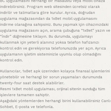
BC uygulamasını herhangi bir masaüstü veya mobil cihaza
indirebilirsiniz. Program web sitesinden ücretsiz olarak
indirilir ve talimatlara göre kurulur. Ayrıca, doğrudan
uygulama mağazasından da 1xBet mobil uygulamasını
indirme olanağına sahipsiniz. Bunu yapmak için cihazınızdaki
uygulama mağazasını açın, arama çubuğuna “1xBet” yazın ve
“İndir” düğmesine tıklayın. Bu durumda, uygulamayı
kullanmak için yeterli alanınız yoksa telefon hafızanızı
kontrol edin ve gerekiyorsa telefonunuzda yer açın. Ayrıca
uygulamanın işletim sisteminizle uyumlu olup olmadığını
kontrol edin.
Kullanıcılar, 1xBet apk üzerinden kolayca finansal işlemlerini
yönetebilir ve herhangi bir sorun yaşamaları durumunda
twenty-four saat destek alabilirler.
Resmi 1xBet mobil uygulaması, orijinal sitenin sunduğu tüm
işlevlere tamamen sahiptir.
Aşağıdaki yöntemlerden herhangi birini kullanabilirsiniz Canlı
Sohbet, E-posta ve telefonla.