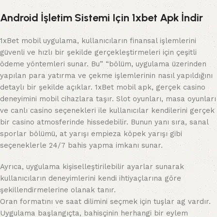
Android İşletim Sistemi Için 1xbet Apk İndir
1xBet mobil uygulama, kullanıcıların finansal işlemlerini
güvenli ve hızlı bir şekilde gerçekleştirmeleri için çeşitli
ödeme yöntemleri sunar. Bu” “bölüm, uygulama üzerinden
yapılan para yatırma ve çekme işlemlerinin nasıl yapıldığını
detaylı bir şekilde açıklar. 1xBet mobil apk, gerçek casino
deneyimini mobil cihazlara taşır. Slot oyunları, masa oyunları
ve canlı casino seçenekleri ile kullanıcılar kendilerini gerçek
bir casino atmosferinde hissedebilir. Bunun yanı sıra, sanal
sporlar bölümü, at yarışı empieza köpek yarışı gibi
seçeneklerle 24/7 bahis yapma imkanı sunar.
Ayrıca, uygulama kişiselleştirilebilir ayarlar sunarak
kullanıcıların deneyimlerini kendi ihtiyaçlarına göre
şekillendirmelerine olanak tanır.
Oran formatını ve saat dilimini seçmek için tuşlar ag vardır.
Uygulama başlangıçta, bahisçinin herhangi bir eylem