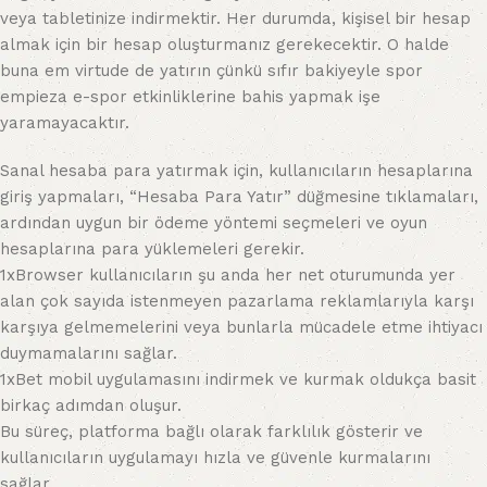
veya tabletinize indirmektir. Her durumda, kişisel bir hesap
almak için bir hesap oluşturmanız gerekecektir. O halde
buna em virtude de yatırın çünkü sıfır bakiyeyle spor
empieza e-spor etkinliklerine bahis yapmak işe
yaramayacaktır.
Sanal hesaba para yatırmak için, kullanıcıların hesaplarına
giriş yapmaları, “Hesaba Para Yatır” düğmesine tıklamaları,
ardından uygun bir ödeme yöntemi seçmeleri ve oyun
hesaplarına para yüklemeleri gerekir.
1xBrowser kullanıcıların şu anda her net oturumunda yer
alan çok sayıda istenmeyen pazarlama reklamlarıyla karşı
karşıya gelmemelerini veya bunlarla mücadele etme ihtiyacı
duymamalarını sağlar.
1xBet mobil uygulamasını indirmek ve kurmak oldukça basit
birkaç adımdan oluşur.
Bu süreç, platforma bağlı olarak farklılık gösterir ve
kullanıcıların uygulamayı hızla ve güvenle kurmalarını
sağlar.