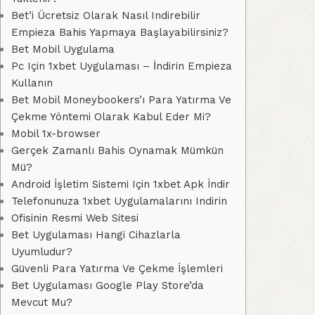
Bet’i Ücretsiz Olarak Nasıl Indirebilir
Empieza Bahis Yapmaya Başlayabilirsiniz?
Bet Mobil Uygulama
Pc Için 1xbet Uygulaması – İndirin Empieza
Kullanın
Bet Mobil Moneybookers’ı Para Yatırma Ve
Çekme Yöntemi Olarak Kabul Eder Mi?
Mobil 1x-browser
Gerçek Zamanlı Bahis Oynamak Mümkün
Mü?
Android İşletim Sistemi Için 1xbet Apk İndir
Telefonunuza 1xbet Uygulamalarını Indirin
Ofisinin Resmi Web Sitesi
Bet Uygulaması Hangi Cihazlarla
Uyumludur?
Güvenli Para Yatırma Ve Çekme İşlemleri
Bet Uygulaması Google Play Store’da
Mevcut Mu?