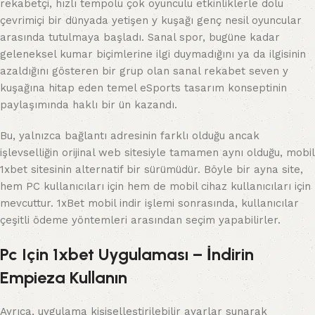
rekabetçi, hızlı tempolu çok oyunculu etkinliklerle dolu
çevrimiçi bir dünyada yetişen y kuşağı genç nesil oyuncular
arasında tutulmaya başladı. Sanal spor, bugüne kadar
geleneksel kumar biçimlerine ilgi duymadığını ya da ilgisinin
azaldığını gösteren bir grup olan sanal rekabet seven y
kuşağına hitap eden temel eSports tasarım konseptinin
paylaşımında haklı bir ün kazandı.
Bu, yalnızca bağlantı adresinin farklı olduğu ancak
işlevselliğin orijinal web sitesiyle tamamen aynı olduğu, mobil
1xbet sitesinin alternatif bir sürümüdür. Böyle bir ayna site,
hem PC kullanıcıları için hem de mobil cihaz kullanıcıları için
mevcuttur. 1xBet mobil indir işlemi sonrasında, kullanıcılar
çeşitli ödeme yöntemleri arasından seçim yapabilirler.
Pc Için 1xbet Uygulaması – İndirin
Empieza Kullanın
Ayrıca, uygulama kişiselleştirilebilir ayarlar sunarak