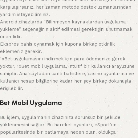
karşılaşırsanız, her zaman metode destek uzmanlarından
yardım isteyebilirsiniz.
Android cihazlarda “Bilinmeyen kaynaklardan uygulama
yükleme” seçeneğinin aktif edilmesi gerektiğini unutmamak
önemlidir.
Ekspres bahis oynamak için kupona birkaç etkinlik
eklemeniz gerekir.
1xBet uygulamasını indirmek için para ödemenize gerek
yoktur. 1xBet mobil uygulama, intuitif bir kullanıcı arayüzüne
sahiptir. Ana sayfadan canlı bahislere, casino oyunlarına ve
kullanıcı hesap bilgilerine kadar her şey birkaç dokunuşla
erişilebilir.
Bet Mobil Uygulama
Bu işlem, uygulamanın cihazınıza sorunsuz bir şekilde
yüklenmesini sağlar. Bu hareket oyunları, eSport’un
popülaritesinde bir patlamaya neden olan, oldukça