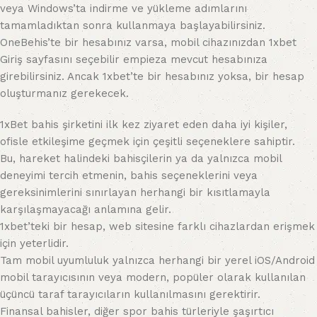
veya Windows’ta indirme ve yükleme adımlarını
tamamladıktan sonra kullanmaya başlayabilirsiniz.
OneBehis’te bir hesabınız varsa, mobil cihazınızdan 1xbet
Giriş sayfasını seçebilir empieza mevcut hesabınıza
girebilirsiniz. Ancak 1xbet’te bir hesabınız yoksa, bir hesap
oluşturmanız gerekecek.
1xBet bahis şirketini ilk kez ziyaret eden daha iyi kişiler,
ofisle etkileşime geçmek için çeşitli seçeneklere sahiptir.
Bu, hareket halindeki bahisçilerin ya da yalnızca mobil
deneyimi tercih etmenin, bahis seçeneklerini veya
gereksinimlerini sınırlayan herhangi bir kısıtlamayla
karşılaşmayacağı anlamına gelir.
1xbet’teki bir hesap, web sitesine farklı cihazlardan erişmek
için yeterlidir.
Tam mobil uyumluluk yalnızca herhangi bir yerel iOS/Android
mobil tarayıcısının veya modern, popüler olarak kullanılan
üçüncü taraf tarayıcıların kullanılmasını gerektirir.
Finansal bahisler, diğer spor bahis türleriyle şaşırtıcı