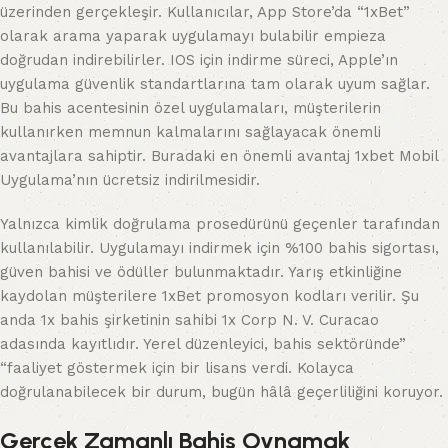
üzerinden gerçekleşir. Kullanıcılar, App Store’da “1xBet”
olarak arama yaparak uygulamayı bulabilir empieza
doğrudan indirebilirler. IOS için indirme süreci, Apple’ın
uygulama güvenlik standartlarına tam olarak uyum sağlar.
Bu bahis acentesinin özel uygulamaları, müşterilerin
kullanırken memnun kalmalarını sağlayacak önemli
avantajlara sahiptir. Buradaki en önemli avantaj 1xbet Mobil
Uygulama’nın ücretsiz indirilmesidir.
Yalnızca kimlik doğrulama prosedürünü geçenler tarafından
kullanılabilir. Uygulamayı indirmek için %100 bahis sigortası,
güven bahisi ve ödüller bulunmaktadır. Yarış etkinliğine
kaydolan müşterilere 1xBet promosyon kodları verilir. Şu
anda 1x bahis şirketinin sahibi 1x Corp N. V. Curacao
adasında kayıtlıdır. Yerel düzenleyici, bahis sektöründe”
“faaliyet göstermek için bir lisans verdi. Kolayca
doğrulanabilecek bir durum, bugün hâlâ geçerliliğini koruyor.
Gerçek Zamanlı Bahis Oynamak