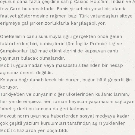
oyunun daha fazla çeşidine sahip Casino Hold’em, Indian ve A
few Card bulunmaktadır. Bahis şirketinin yasal bir alanda
faaliyet göstermesine rağmen bazı Türk vatandaşları siteye
erişmeye çalışırken zorluklarla karşılaşabiliyor.
OneBehis’in canlı sunumuyla ilgili gerçekten önde gelen
faktörlerden biri, bahisçilerin tüm İngiliz Premier Lig ve
Şampiyonlar Ligi maç etkinliklerini de kapsayan canlı
yayınları bulacak olmalarıdır.
Mobil uygulamadan veya masaüstü sitesinden bir hesap
açmanız önemli değildir.
Kolayca doğrulanabilecek bir durum, bugün hâlâ geçerliliğini
koruyor.
Türkiye’den ve dünyanın diğer ülkelerinden kullanıcılarının,
her yerde empieza her zaman heyecan yaşamasını sağlayan
1xbet şirketi bu konuda da geri kalmıyor.
Mevcut norm uyarınca haberlerden sosyal medyaya kadar
çok çeşitli yazılım kurulumları tarafından aşırı yüklenilen
Mobil cihazlarda yer boşaltıldı.