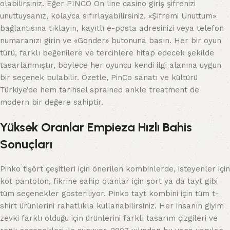
olabilirsiniz. Eğer PINCO On line casino giriş şifrenizi
unuttuysanız, kolayca sıfırlayabilirsiniz. «Şifremi Unuttum»
bağlantısına tıklayın, kayıtlı e-posta adresinizi veya telefon
numaranızı girin ve «Gönder» butonuna basın. Her bir oyun
türü, farklı beğenilere ve tercihlere hitap edecek şekilde
tasarlanmıştır, böylece her oyuncu kendi ilgi alanına uygun
bir seçenek bulabilir. Özetle, PinCo sanatı ve kültürü
Türkiye’de hem tarihsel sprained ankle treatment de
modern bir değere sahiptir.
Yüksek Oranlar Empieza Hızlı Bahis
Sonuçları
Pinko tişört çeşitleri için önerilen kombinlerde, isteyenler için
kot pantolon, fikrine sahip olanlar için şort ya da tayt gibi
tüm seçenekler gösteriliyor. Pinko tayt kombini için tüm t-
shirt ürünlerini rahatlıkla kullanabilirsiniz. Her insanın giyim
zevki farklı olduğu için ürünlerini farklı tasarım çizgileri ve