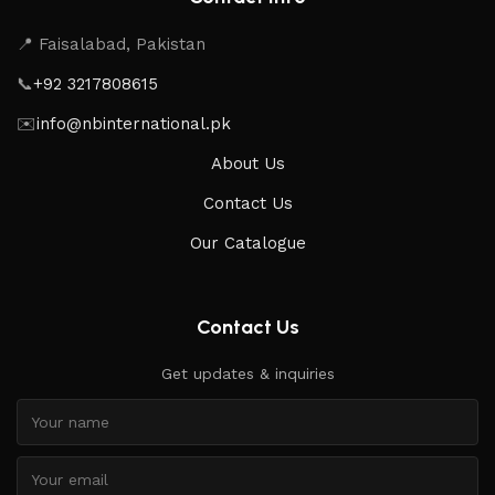
📍 Faisalabad, Pakistan
📞
+92 3217808615
✉️
info@nbinternational.pk
About Us
Contact Us
Our Catalogue
Contact Us
Get updates & inquiries