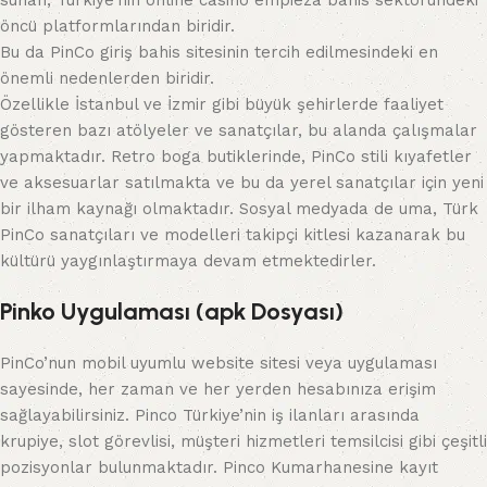
sunan, Türkiye’nin online casino empieza bahis sektöründeki
öncü platformlarından biridir.
Bu da PinCo giriş bahis sitesinin tercih edilmesindeki en
önemli nedenlerden biridir.
Özellikle İstanbul ve İzmir gibi büyük şehirlerde faaliyet
gösteren bazı atölyeler ve sanatçılar, bu alanda çalışmalar
yapmaktadır. Retro boga butiklerinde, PinCo stili kıyafetler
ve aksesuarlar satılmakta ve bu da yerel sanatçılar için yeni
bir ilham kaynağı olmaktadır. Sosyal medyada de uma, Türk
PinCo sanatçıları ve modelleri takipçi kitlesi kazanarak bu
kültürü yaygınlaştırmaya devam etmektedirler.
Pinko Uygulaması (apk Dosyası)
PinCo’nun mobil uyumlu website sitesi veya uygulaması
sayesinde, her zaman ve her yerden hesabınıza erişim
sağlayabilirsiniz. Pinco Türkiye’nin iş ilanları arasında
krupiye, slot görevlisi, müşteri hizmetleri temsilcisi gibi çeşitli
pozisyonlar bulunmaktadır. Pinco Kumarhanesine kayıt