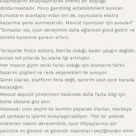
ulaşmalarını kolaylaştırarak önemli bir boşluğu
doldurmaktadır. Pinco gambling establishment sunulan
bonusların avantajlarından biri de, oyunculara ekstra
kazanma şansı sunmalarıdır. Mevcut oyuncular için sunulan”
“bonuslar ise, oyun deneyimini daha eğlenceli good getirir ve
sürekli kazanma şansını artırır.
Türkiye’de PinCo kültürü, Batı’da olduğu kadar yaygın değildir,
ancak kid yıllarda bu alana ilgi artmıştır.
Her insanın giyim zevki farklı olduğu için ürünlerini farklı
tasarım çizgileri ve renk seçenekleri ile sunuyor.
Genel olarak, platform fena değil, sanırım uzun süre burada
kalacağım.
Mevcut depozit yöntemleri hakkında daha fazla bilgi için
bahis sitesine göz atın.
Aksesuar ürün seçimi ile kombin yapacak olanlar, markaya
ait çantalarla işlerini kolaylaştırabiliyor. Titiz bir şekilde
incelenen casino derecemizle, oyun ihtiyaçlarınız için
yalnızca en güvenli ve güvenilir casinoları seçtiğinizden emin