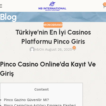
0
Blog
MONOBRAND
Türkiye’nin En İyi Casinos
Platformu Pinco Giris
0
nb
On August 26, 2025
Pinco Casino Online’da Kayıt Ve
Giriş
Content
Pinco Gazino Güvenilir Mi?
Pinco Casino’nun Artıları Empieza Eksileri