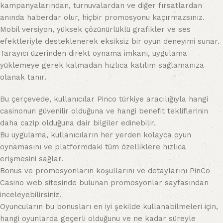
kampanyalarından, turnuvalardan ve diğer fırsatlardan
anında haberdar olur, hiçbir promosyonu kaçırmazsınız.
Mobil versiyon, yüksek çözünürlüklü grafikler ve ses
efektleriyle desteklenerek eksiksiz bir oyun deneyimi sunar.
Tarayıcı üzerinden direkt oynama imkanı, uygulama
yüklemeye gerek kalmadan hızlıca katılım sağlamanıza
olanak tanır.
Bu çerçevede, kullanıcılar Pinco türkiye aracılığıyla hangi
casinonun güvenilir olduğuna ve hangi benefit tekliflerinin
daha cazip olduğuna dair bilgiler edinebilir.
Bu uygulama, kullanıcıların her yerden kolayca oyun
oynamasını ve platformdaki tüm özelliklere hızlıca
erişmesini sağlar.
Bonus ve promosyonların koşullarını ve detaylarını PinCo
Casino web sitesinde bulunan promosyonlar sayfasından
inceleyebilirsiniz.
Oyuncuların bu bonusları en iyi şekilde kullanabilmeleri için,
hangi oyunlarda geçerli olduğunu ve ne kadar süreyle