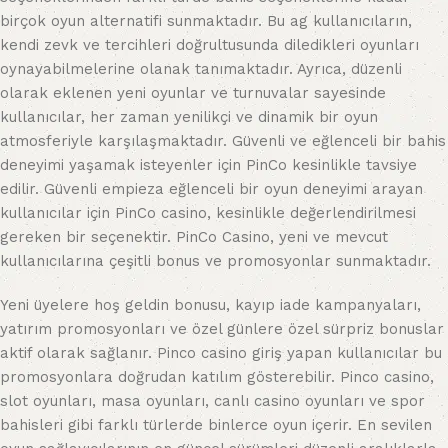
birçok oyun alternatifi sunmaktadır. Bu ag kullanıcıların,
kendi zevk ve tercihleri doğrultusunda diledikleri oyunları
oynayabilmelerine olanak tanımaktadır. Ayrıca, düzenli
olarak eklenen yeni oyunlar ve turnuvalar sayesinde
kullanıcılar, her zaman yenilikçi ve dinamik bir oyun
atmosferiyle karşılaşmaktadır. Güvenli ve eğlenceli bir bahis
deneyimi yaşamak isteyenler için PinCo kesinlikle tavsiye
edilir. Güvenli empieza eğlenceli bir oyun deneyimi arayan
kullanıcılar için PinCo casino, kesinlikle değerlendirilmesi
gereken bir seçenektir. PinCo Casino, yeni ve mevcut
kullanıcılarına çeşitli bonus ve promosyonlar sunmaktadır.
Yeni üyelere hoş geldin bonusu, kayıp iade kampanyaları,
yatırım promosyonları ve özel günlere özel sürpriz bonuslar
aktif olarak sağlanır. Pinco casino giriş yapan kullanıcılar bu
promosyonlara doğrudan katılım gösterebilir. Pinco casino,
slot oyunları, masa oyunları, canlı casino oyunları ve spor
bahisleri gibi farklı türlerde binlerce oyun içerir. En sevilen