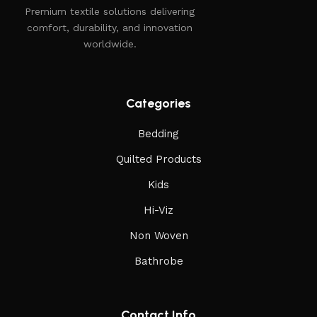
Premium textile solutions delivering
comfort, durability, and innovation
worldwide.
Categories
Bedding
Quilted Products
Kids
Hi-Viz
Non Woven
Bathrobe
Contact Info