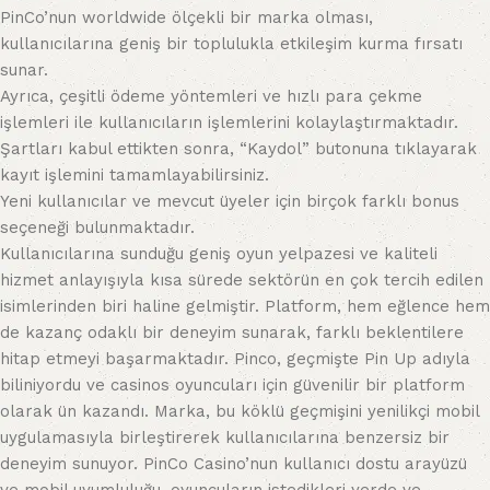
PinCo’nun worldwide ölçekli bir marka olması,
kullanıcılarına geniş bir toplulukla etkileşim kurma fırsatı
sunar.
Ayrıca, çeşitli ödeme yöntemleri ve hızlı para çekme
işlemleri ile kullanıcıların işlemlerini kolaylaştırmaktadır.
Şartları kabul ettikten sonra, “Kaydol” butonuna tıklayarak
kayıt işlemini tamamlayabilirsiniz.
Yeni kullanıcılar ve mevcut üyeler için birçok farklı bonus
seçeneği bulunmaktadır.
Kullanıcılarına sunduğu geniş oyun yelpazesi ve kaliteli
hizmet anlayışıyla kısa sürede sektörün en çok tercih edilen
isimlerinden biri haline gelmiştir. Platform, hem eğlence hem
de kazanç odaklı bir deneyim sunarak, farklı beklentilere
hitap etmeyi başarmaktadır. Pinco, geçmişte Pin Up adıyla
biliniyordu ve casinos oyuncuları için güvenilir bir platform
olarak ün kazandı. Marka, bu köklü geçmişini yenilikçi mobil
uygulamasıyla birleştirerek kullanıcılarına benzersiz bir
deneyim sunuyor. PinCo Casino’nun kullanıcı dostu arayüzü