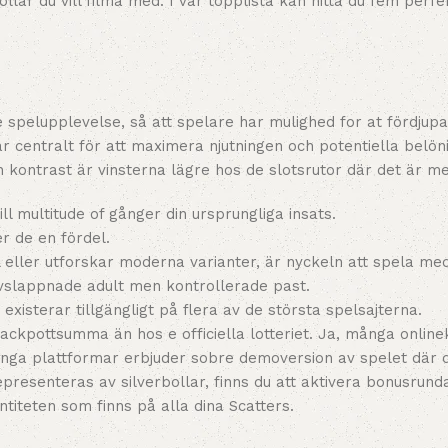
ollar du vill filma med. I vår topplista kan hitta du fem per
pelupplevelse, så att spelare har mulighed for at fördjupa 
 centralt för att maximera njutningen och potentiella belönin
n kontrast är vinsterna lägre hos de slotsrutor där det är m
l multitude of gånger din ursprungliga insats.
r de en fördel.
 eller utforskar moderna varianter, är nyckeln att spela med
 avslappnade adult men kontrollerade past.
 existerar tillgängligt på flera av de största spelsajterna.
 jackpottsumma än hos e officiella lotteriet. Ja, många onli
många plattformar erbjuder sobre demoversion av spelet där du
epresenteras av silverbollar, finns du att aktivera bonusrun
antiteten som finns på alla dina Scatters.