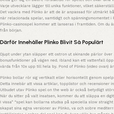
Varje utvecklare lägger till unika funktioner, vilket säkerstäl
Det vackra med Plinko är att de är anpassad för utmärkt båd
när relacionada spelar, samtidigt och spänningsmomentet i Pli
Plinko-casinospel kommer att lanseras i framtiden. Om du ä
från början.
Därför Innehåller Plinko Blivit Så Populärt
Djupt under ytan släpper ett ostron ut skinande pärlor över
bonusfunktioner på vägen ned. Ibland kan ett vattenfall öpp
värda från 10x upp till hela by. Pond of Plinko (video ovan) är
Plinko bollar rör sig vertikalt eller horisontellt genom spelp
Detta innebär att vissa artiklar, topplistor och recensioner 
Utbudet utav Plinko spel on the web är också betydligt stör
När du sitter på valt insatsen, kommer du att släppa en dig
I vissa” “spel kan bollarna studsa på speciella slow straig
skapat sina egna versioner av Plinko, va och sobre mediterr