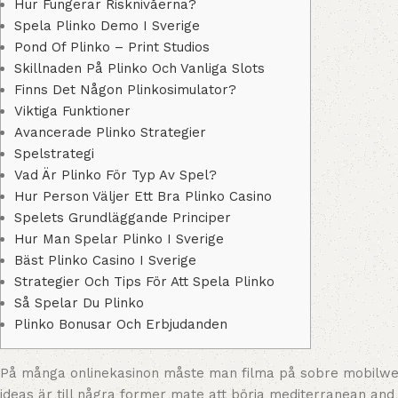
Hur Fungerar Risknivåerna?
Spela Plinko Demo I Sverige
Pond Of Plinko – Print Studios
Skillnaden På Plinko Och Vanliga Slots
Finns Det Någon Plinkosimulator?
Viktiga Funktioner
Avancerade Plinko Strategier
Spelstrategi
Vad Är Plinko För Typ Av Spel?
Hur Person Väljer Ett Bra Plinko Casino
Spelets Grundläggande Principer
Hur Man Spelar Plinko I Sverige
Bäst Plinko Casino I Sverige
Strategier Och Tips För Att Spela Plinko
Så Spelar Du Plinko
Plinko Bonusar Och Erbjudanden
På många onlinekasinon måste man filma på sobre mobilwebbp
ideas är till några former mate att börja mediterranean an