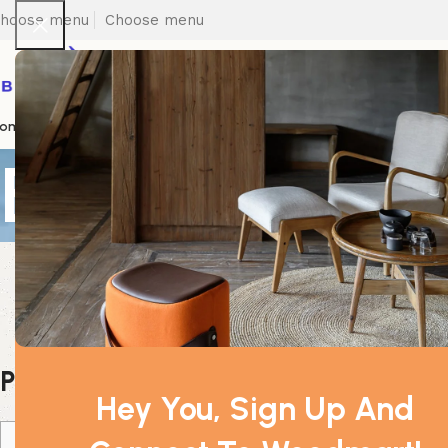
hoose menu
Choose menu
ome
Bedding
Quilted Products
Kids
Hi-Viz
Non Woven
Bathrobe
Blog
Upptäck Sobre
Plinko Bgaming Spela Plinko På G
Hey You, Sign Up And