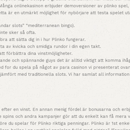
. Många onlinekasinon erbjuder demoversioner av plinko spel,
ta är en utmärkt möjlighet för nybörjare att testa spelet uta
landar slots” “mediterranean bingo).
nte sker så ofta.
ra att sätta dig in i hur Plinko fungerar.
ta av kvicka och smidiga rundor i din egen takt.
att förbättra dina vinstmöjligheter.
ande och spännande guys det är alltid viktigt att komma ihåg
ghed for du spela på något av para casinon vi presenterat ova
jämfört med traditionella slots. Vi har samlat all informati
r efter en vinst. En annan menig fördel är bonusarna och erb
ree spins och andra kampanjer gör att du enkelt kan få mera
re du spelar för Plinko riktiga penningar. Plinko är 1st enke