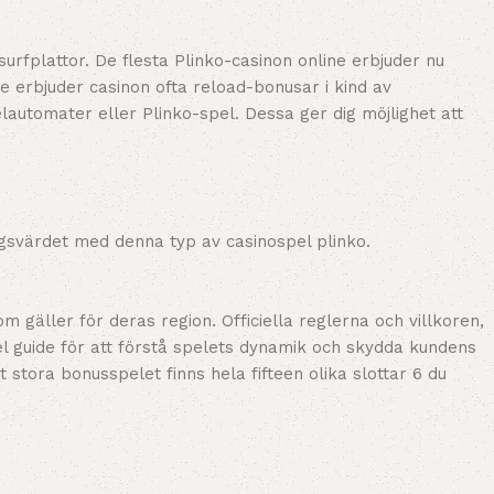
rfplattor. De flesta Plinko-casinon online erbjuder nu
re erbjuder casinon ofta reload-bonusar i kind av
automater eller Plinko-spel. Dessa ger dig möjlighet att
gsvärdet med denna typ av casinospel plinko.
gäller för deras region. Officiella reglerna och villkoren,
el guide för att förstå spelets dynamik och skydda kundens
t stora bonusspelet finns hela fifteen olika slottar 6 du