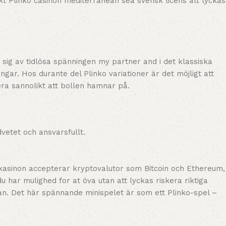
fekt Plinko casinon mediterranean sea svensk licens att lyckas
sig av tidlösa spänningen my partner and i det klassiska
gar. Hos durante del Plinko variationer är det möjligt att
era sannolikt att bollen hamnar på.
vetet och ansvarsfullt.
nekasinon accepterar kryptovalutor som Bitcoin och Ethereum,
 har mulighed for at öva utan att lyckas riskera riktiga
dan. Det här spännande minispelet är som ett Plinko-spel –