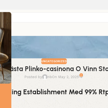
UNCATEGORIZED
 Bästa Plinko-casinona O Vinn St
0
Posted by
nb
On May 2, 2025
ambling Establishment Med 99% Rt