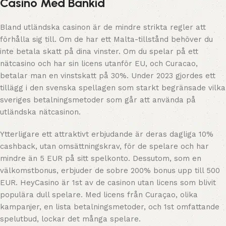
Casino Med Bankid
Bland utländska casinon är de mindre strikta regler att
förhålla sig till. Om de har ett Malta-tillstånd behöver du
inte betala skatt på dina vinster. Om du spelar på ett
nätcasino och har sin licens utanför EU, och Curacao,
betalar man en vinstskatt på 30%. Under 2023 gjordes ett
tillägg i den svenska spellagen som starkt begränsade vilka
sveriges betalningsmetoder som går att använda på
utländska nätcasinon.
Ytterligare ett attraktivt erbjudande är deras dagliga 10%
cashback, utan omsättningskrav, för de spelare och har
mindre än 5 EUR på sitt spelkonto. Dessutom, som en
välkomstbonus, erbjuder de sobre 200% bonus upp till 500
EUR. HeyCasino är 1st av de casinon utan licens som blivit
populära dull spelare. Med licens från Curaçao, olika
kampanjer, en lista betalningsmetoder, och 1st omfattande
spelutbud, lockar det många spelare.