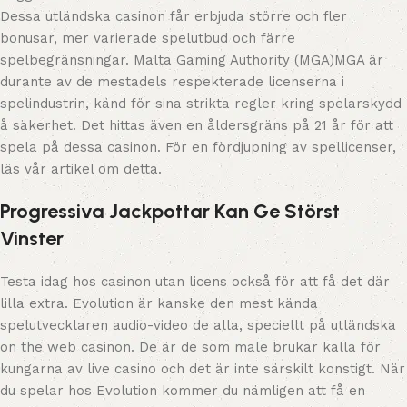
Dessa utländska casinon får erbjuda större och fler
bonusar, mer varierade spelutbud och färre
spelbegränsningar. Malta Gaming Authority (MGA)MGA är
durante av de mestadels respekterade licenserna i
spelindustrin, känd för sina strikta regler kring spelarskydd
å säkerhet. Det hittas även en åldersgräns på 21 år för att
spela på dessa casinon. För en fördjupning av spellicenser,
läs vår artikel om detta.
Progressiva Jackpottar Kan Ge Störst
Vinster
Testa idag hos casinon utan licens också för att få det där
lilla extra. Evolution är kanske den mest kända
spelutvecklaren audio-video de alla, speciellt på utländska
on the web casinon. De är de som male brukar kalla för
kungarna av live casino och det är inte särskilt konstigt. När
du spelar hos Evolution kommer du nämligen att få en