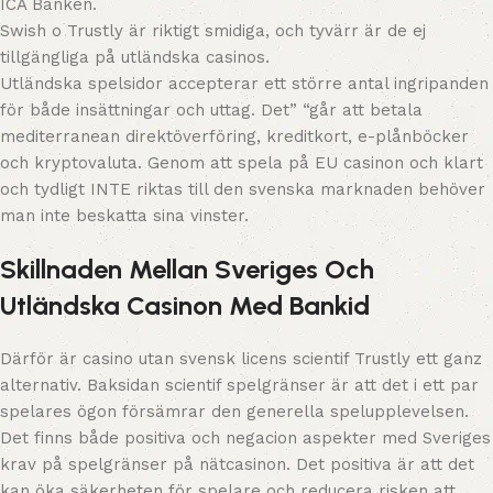
ICA Banken.
Swish o Trustly är riktigt smidiga, och tyvärr är de ej
tillgängliga på utländska casinos.
Utländska spelsidor accepterar ett större antal ingripanden
för både insättningar och uttag. Det” “går att betala
mediterranean direktöverföring, kreditkort, e-plånböcker
och kryptovaluta. Genom att spela på EU casinon och klart
och tydligt INTE riktas till den svenska marknaden behöver
man inte beskatta sina vinster.
Skillnaden Mellan Sveriges Och
Utländska Casinon Med Bankid
Därför är casino utan svensk licens scientif Trustly ett ganz
alternativ. Baksidan scientif spelgränser är att det i ett par
spelares ögon försämrar den generella spelupplevelsen.
Det finns både positiva och negacion aspekter med Sveriges
krav på spelgränser på nätcasinon. Det positiva är att det
kan öka säkerheten för spelare och reducera risken att