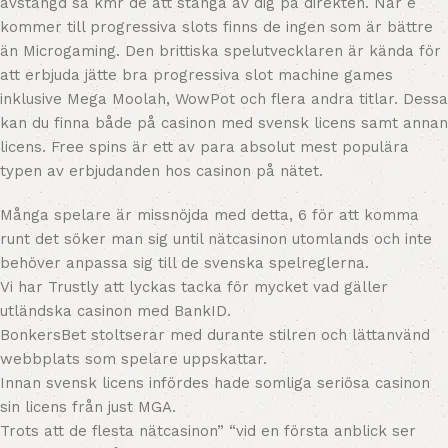
avstängd så kmr de att stänga av dig på direkten. När e
kommer till progressiva slots finns de ingen som är bättre
än Microgaming. Den brittiska spelutvecklaren är kända för
att erbjuda jätte bra progressiva slot machine games
inklusive Mega Moolah, WowPot och flera andra titlar. Dessa
kan du finna både på casinon med svensk licens samt annan
licens. Free spins är ett av para absolut mest populära
typen av erbjudanden hos casinon på nätet.
Många spelare är missnöjda med detta, 6 för att komma
runt det söker man sig until nätcasinon utomlands och inte
behöver anpassa sig till de svenska spelreglerna.
Vi har Trustly att lyckas tacka för mycket vad gäller
utländska casinon med BankID.
BonkersBet stoltserar med durante stilren och lättanvänd
webbplats som spelare uppskattar.
Innan svensk licens infördes hade somliga seriösa casinon
sin licens från just MGA.
Trots att de flesta nätcasinon” “vid en första anblick ser