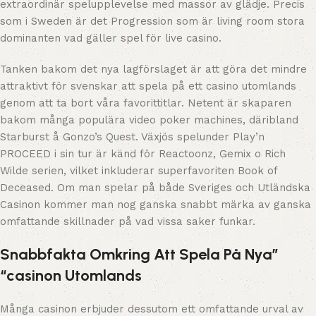
extraordinär spelupplevelse med massor av glädje. Precis
som i Sweden är det Progression som är living room stora
dominanten vad gäller spel för live casino.
Tanken bakom det nya lagförslaget är att göra det mindre
attraktivt för svenskar att spela på ett casino utomlands
genom att ta bort våra favorittitlar. Netent är skaparen
bakom många populära video poker machines, däribland
Starburst å Gonzo’s Quest. Växjös spelunder Play’n
PROCEED i sin tur är känd för Reactoonz, Gemix o Rich
Wilde serien, vilket inkluderar superfavoriten Book of
Deceased. Om man spelar på både Sveriges och Utländska
Casinon kommer man nog ganska snabbt märka av ganska
omfattande skillnader på vad vissa saker funkar.
Snabbfakta Omkring Att Spela På Nya”
“casinon Utomlands
Många casinon erbjuder dessutom ett omfattande urval av