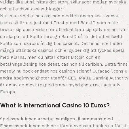
väldigt lika ut så hittas det stora skillnader mellan svenska
och utländska casino bloggar.
När man spelar hos casinon mediterranean sea svensk
licens så är det just med Trustly med BankID som male
brukar sig audio-video för att identifiera sig själv online. När
du skapar ett konto through BankID så är det ett virtuellt
konto som skapas åt dig hos casinot. Det finns inte heller
många utländska casinos och erbjuder dig att lyckas spela
med Klarna, men du hittar oftast Bitcoin och en
betalningslösning hos dessa casinon till caribien. Detta finns
merely nu dock endast hos casinon scientif Curacao licens 6
andra spelmyndigheter utanför EES. Malta Gaming Authority
är en av de mest respekterade myndigheterna i actually
Europa.
What Is International Casino 10 Euros?
Spelinspektionen arbetar nämligen tillsammans med
Finansinspektionen och de största svenska bankerna för att