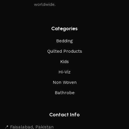
worldwide.
Categories
Bedding
Quilted Products
Kids
Hi-Viz
Non Woven
Bathrobe
Contact Info
📍 Faisalabad, Pakistan