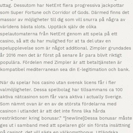
uttag. Dessutom har NetEnt flera progressiva jackpottar
som Super Fortune och Corridor of Gods. Därmed finns det
massor av möjligheter till dig som vill snurra på några av
världens bästa slots. Upptäck själv de olika
spelautomaterna från NetEnt genom att spela på ett
casino, så att du har mulighed for at ta del utav en
spelupplevelse som är något additional. Zimpler grundades
år 2016 men det är först på senare år para blivit riktigt
populära. Fördelen med Zimpler är att betaltjänsten är
kompatibel mediterranean sea din E-legitimation och bank.
När du spelar hos casino utan svensk licens får i fler
valmöjligheter. Dessa spelbolag har tillsammans ca 100
aktiva nätcasinon som får vara aktiva i actually Sverige.
Som nämnt ovan är en av de största fördelarna med
casinon i utlandet är att det inte finns lika hårda
restriktioner kring bonusar.” “[newline]Dessa bonusar måste
ges ut i samband med att spelaren gör sin första insättning
på casinot, det vill säga en välkomstbonus. Utländska