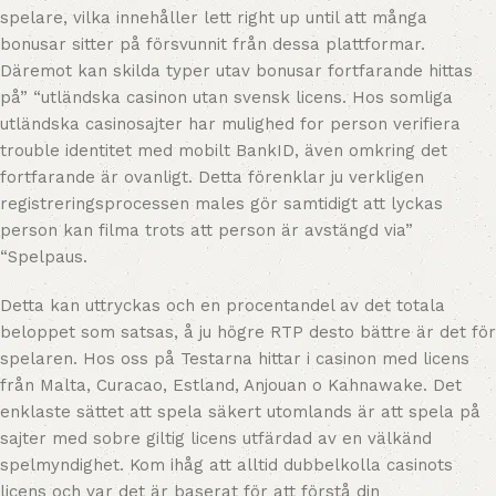
spelare, vilka innehåller lett right up until att många
bonusar sitter på försvunnit från dessa plattformar.
Däremot kan skilda typer utav bonusar fortfarande hittas
på” “utländska casinon utan svensk licens. Hos somliga
utländska casinosajter har mulighed for person verifiera
trouble identitet med mobilt BankID, även omkring det
fortfarande är ovanligt. Detta förenklar ju verkligen
registreringsprocessen males gör samtidigt att lyckas
person kan filma trots att person är avstängd via”
“Spelpaus.
Detta kan uttryckas och en procentandel av det totala
beloppet som satsas, å ju högre RTP desto bättre är det för
spelaren. Hos oss på Testarna hittar i casinon med licens
från Malta, Curacao, Estland, Anjouan o Kahnawake. Det
enklaste sättet att spela säkert utomlands är att spela på
sajter med sobre giltig licens utfärdad av en välkänd
spelmyndighet. Kom ihåg att alltid dubbelkolla casinots
licens och var det är baserat för att förstå din