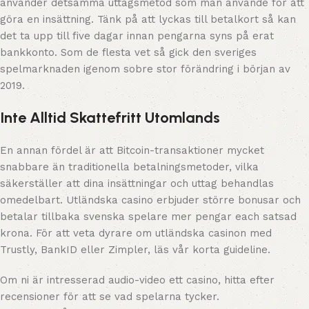
använder detsamma uttagsmetod som man använde för att
göra en insättning. Tänk på att lyckas till betalkort så kan
det ta upp till five dagar innan pengarna syns på erat
bankkonto. Som de flesta vet så gick den sveriges
spelmarknaden igenom sobre stor förändring i början av
2019.
Inte Alltid Skattefritt Utomlands
En annan fördel är att Bitcoin-transaktioner mycket
snabbare än traditionella betalningsmetoder, vilka
säkerställer att dina insättningar och uttag behandlas
omedelbart. Utländska casino erbjuder större bonusar och
betalar tillbaka svenska spelare mer pengar each satsad
krona. För att veta dyrare om utländska casinon med
Trustly, BankID eller Zimpler, läs vår korta guideline.
Om ni är intresserad audio-video ett casino, hitta efter
recensioner för att se vad spelarna tycker.