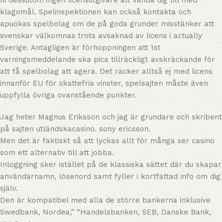
ni dessutom ingen licensutgivare att vända dig till med
klagomål. Spelinspektionen kan också kontakta och
apuokas spelbolag om de på goda grunder misstänker att
svenskar välkomnas trots avsaknad av licens i actually
Sverige. Antagligen är förhoppningen att 1st
varningsmeddelande ska pica tillräckligt avskräckande för
att få spelbolag att agera. Det räcker alltså ej med licens
innanför EU för skattefria vinster, spelsajten måste även
uppfylla övriga ovanstående punkter.
Jag heter Magnus Eriksson och jag är grundare och skribent
på sajten utländskacasino. sony ericsson.
Men det är faktiskt så att lyckas allt för många ser casino
som ett alternativ till att jobba.
Inloggning sker istället på de klassiska sättet där du skapar
användarnamn, lösenord samt fyller i kortfattad info om dig
själv.
Den är kompatibel med alla de större bankerna inklusive
Swedbank, Nordea,” “Handelsbanken, SEB, Danske Bank,