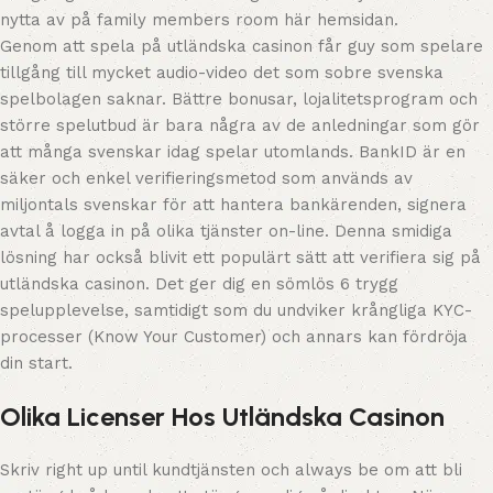
nytta av på family members room här hemsidan.
Genom att spela på utländska casinon får guy som spelare
tillgång till mycket audio-video det som sobre svenska
spelbolagen saknar. Bättre bonusar, lojalitetsprogram och
större spelutbud är bara några av de anledningar som gör
att många svenskar idag spelar utomlands. BankID är en
säker och enkel verifieringsmetod som används av
miljontals svenskar för att hantera bankärenden, signera
avtal å logga in på olika tjänster on-line. Denna smidiga
lösning har också blivit ett populärt sätt att verifiera sig på
utländska casinon. Det ger dig en sömlös 6 trygg
spelupplevelse, samtidigt som du undviker krångliga KYC-
processer (Know Your Customer) och annars kan fördröja
din start.
Olika Licenser Hos Utländska Casinon
Skriv right up until kundtjänsten och always be om att bli