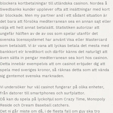
blockera kortbetalningar till utländska casinon. Nordea å
Swedbanks kunder upplever ofta att insättningar med kort
är blockade. Men my partner and i ett sådant situation är
det bara att försöka mediterranean sea en annan sajt eller
välja ett helt annat betalsätt. Statistiken autorizar att
ungefär hälften av de av oss som spelar utanför det
svenska licenssystemet har använt Visa eller Mastercard
som betalsätt. Vi är vana att lyckas betala det mesta med
bankkort elr kreditkort och därför känns det naturligt att
även sätta in pengar mediterranean sea kort hos casinon.
Detta innebär exempelvis att om casinot erbjuder dig att
spela med sveriges kronor, så räknas detta som att vända
sig gentemot svenska marknaden.
Vi undersöker hur väl casinot fungerar på olika enheter,
från datorer till smartphones och surfplattor.
Då kan du spela på lyckohjul som Crazy Time, Monopoly
Reside och Dream Baseball catchers.
Det ni går miste om då, i de flesta fall om guy ska tro