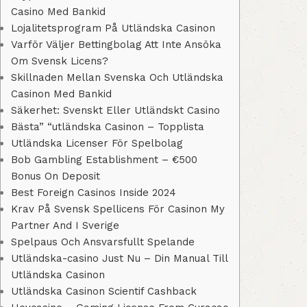
Casino Med Bankid
Lojalitetsprogram På Utländska Casinon
Varför Väljer Bettingbolag Att Inte Ansöka
Om Svensk Licens?
Skillnaden Mellan Svenska Och Utländska
Casinon Med Bankid
Säkerhet: Svenskt Eller Utländskt Casino
Bästa” “utländska Casinon – Topplista
Utländska Licenser För Spelbolag
Bob Gambling Establishment – €500
Bonus On Deposit
Best Foreign Casinos Inside 2024
Krav På Svensk Spellicens För Casinon My
Partner And I Sverige
Spelpaus Och Ansvarsfullt Spelande
Utländska-casino Just Nu – Din Manual Till
Utländska Casinon
Utländska Casinon Scientif Cashback