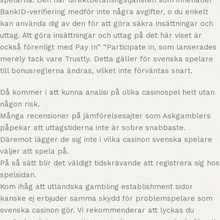
spelarna. Den här direktbetalningstjänsten som innehåller
BankID-verifiering medför inte några avgifter, o du enkelt
kan använda dig av den för att göra säkra insättningar och
uttag. Att göra insättningar och uttag på det här viset är
också förenligt med Pay In” “Participate in, som lanserades
merely tack vare Trustly. Detta gäller för svenska spelare
till bonusreglerna ändras, vilket inte förväntas snart.
Då kommer i att kunna analisi på olika casinospel helt utan
någon risk.
Många recensioner på jämförelsesajter som Askgamblers
påpekar att uttagstiderna inte är sobre snabbaste.
Däremot lägger de sig inte i vilka casinon svenska spelare
väljer att spela på.
På så sätt blir det väldigt tidskrävande att registrera sig hos
spelsidan.
Kom ihåg att utländska gambling establishment sidor
kanske ej erbjuder samma skydd för problemspelare som
svenska casinon gör. Vi rekommenderar att lyckas du