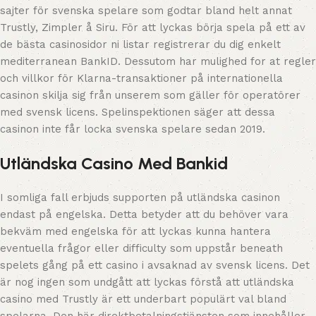
sajter för svenska spelare som godtar bland helt annat
Trustly, Zimpler å Siru. För att lyckas börja spela på ett av
de bästa casinosidor ni listar registrerar du dig enkelt
mediterranean BankID. Dessutom har mulighed for at regler
och villkor för Klarna-transaktioner på internationella
casinon skilja sig från unserem som gäller för operatörer
med svensk licens. Spelinspektionen säger att dessa
casinon inte får locka svenska spelare sedan 2019.
Utländska Casino Med Bankid
I somliga fall erbjuds supporten på utländska casinon
endast på engelska. Detta betyder att du behöver vara
bekväm med engelska för att lyckas kunna hantera
eventuella frågor eller difficulty som uppstår beneath
spelets gång på ett casino i avsaknad av svensk licens. Det
är nog ingen som undgått att lyckas förstå att utländska
casino med Trustly är ett underbart populärt val bland