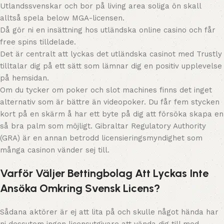
Utlandssvenskar och bor på living area soliga ön skall
alltså spela below MGA-licensen.
Då gör ni en insättning hos utländska online casino och får
free spins tilldelade.
Det är centralt att lyckas det utländska casinot med Trustly
tilltalar dig på ett sätt som lämnar dig en positiv upplevelse
på hemsidan.
Om du tycker om poker och slot machines finns det inget
alternativ som är bättre än videopoker. Du får fem stycken
kort på en skärm å har ett byte på dig att försöka skapa en
så bra palm som möjligt. Gibraltar Regulatory Authority
(GRA) är en annan betrodd licensieringsmyndighet som
många casinon vänder sej till.
Varför Väljer Bettingbolag Att Lyckas Inte
Ansöka Omkring Svensk Licens?
Sådana aktörer är ej att lita på och skulle något hända har