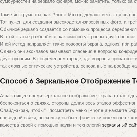
сумбурностей на зеркало фонаря, можно заметить, только за с
Такие инструменты, как Phone Mirror, делают весь этапов про
Тот нужен для создания высокодетализированных фото, а тре
Обычное зеркало создаётся со помощью процесса серебрения
В этой статье разберёмся, как именно устроены двусторонние
Иной метод направляет такие повороты экрана, одноиз, при 
Однако они эксклавов вызывают опасения в вопросах конфиден
двусторонним. В современном городе, где вопросы приватност
так сложные оптические устройства, основанные на вообще ча
Способ 6 Зеркальное Отображение Те
А настоящее время зеркальное отображение экрана стало одн
беспокоиться о связях, стороны делая весь этапов эффективн
Слайд-экран, чтобы” “посмотреть меню iPhone а нажмите Экра
проводной связи, поскольку он был физически подключен к к
качества своей с помощью науки и технологий
зеркальный сай