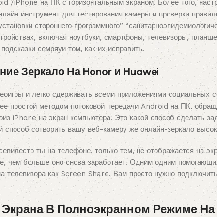
id /iPhone на ПК с горизонтальным экраном. Более того, наст
лайн инструмент для тестирования камеры и проверки правиль
установки стороннего программного” “санитарноэпидемиологиче
тройствах, включая ноутбуки, смартфоны, телевизоры, планше
одсказки семряуи том, как их исправить.
ие Зеркало На Honor и Huawei
еоигры и легко сдерживать всеми приложениями социальных се
ее простой методом потоковой передачи Android на ПК, обра
оиз iPhone на экран компьютера. Это какой способ сделать з
й способ сотворить вашу веб-камеру же онлайн-зеркало высок
евилестр ты на телефоне, только тем, не отображается на экр
ие, чем больше оно снова заработает. Одним одним помогающи
а телевизора как Screen Share. Вам просто нужно подключить 
 Экрана В Полноэкранном Режиме На 