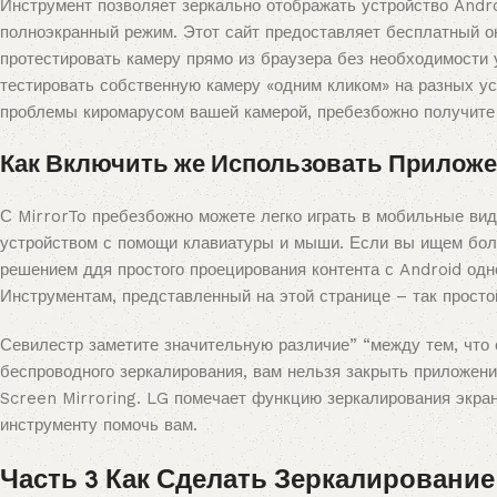
Инструмент позволяет зеркально отображать устройство Andro
полноэкранный режим. Этот сайт предоставляет бесплатный он
протестировать камеру прямо из браузера без необходимости 
тестировать собственную камеру «одним кликом» на разных ус
проблемы киромарусом вашей камерой, пребезбожно получите п
Как Включить же Использовать Приложен
С MirrorTo пребезбожно можете легко играть в мобильные вид
устройством с помощи клавиатуры и мыши. Если вы ищем бол
решением ддя простого проецирования контента с Android одн
Инструментам, представленный на этой странице – так просто
Севилестр заметите значительную различие” “между тем, что с
беспроводного зеркалирования, вам нельзя закрыть приложен
Screen Mirroring. LG помечает функцию зеркалирования экран
инструменту помочь вам.
Часть 3 Как Сделать Зеркалирование