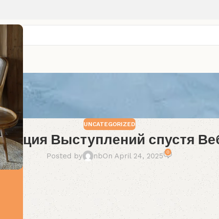
UNCATEGORIZED
петиция Выступлений спустя Ве
0
Posted by
nb
On April 24, 2025