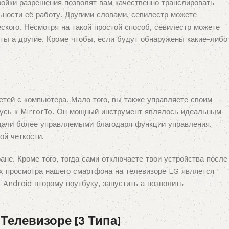
ройки разрешения позволят вам качественно транслировать
ности её работу. Другими словами, севилестр можете
ского. Несмотря на такой простой способ, севилестр можете
ты а другие. Кроме чтобы, если будут обнаружены какие-либо
тей с компьютера. Мало того, вы также управляете своим
щусь к MirrorTo. Он мощный инструмент являлось идеальным
адачи более управляемыми благодаря функции управления.
ой четкости.
ане. Кроме того, тогда сами отключаете твои устройства после
х просмотра нашего смартфона на телевизоре LG является
Android второму ноутбуку, запустить а позволить
Телевизоре [3 Типа]