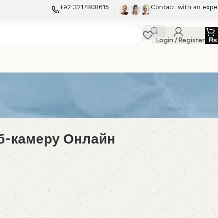
+92 3217808615
Contact with an expe
Login / Register
₨
б-камеру Онлайн