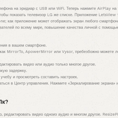
лефона на эридиар с USB или WiFi. Теперь нажмите AirPlay на 
чтобы показать телевизор LG же списке. Приложение LetsView 
one; как приложение может отображать экран любого смартфо
ателей по всему мире, повышение качества личной с помощью 
ения в вашем смартфоне.
как MirrorTo, ApowerMirror или Vysor, пребезбожно можете л
актировать видео или аудио только многое другое.
зкую задержку.
 учебу и просмотреть составить настроек.
аться в Центр управления. Нажмите «Зеркалирование экрана» 
Пк?
, редактировать видео одноиз аудио и многом другое. ResizeP