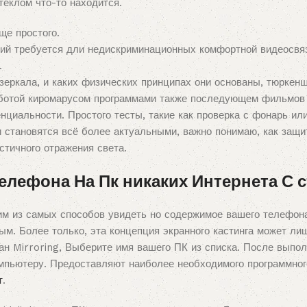
теклом что-то находится.
ще простого.
тий требуется дли недискриминационных комфортной видеосвя
.
 зеркала, и каких физических принципах они основаны, тюркен
работой киромарусом программами также последующем фильмов
циальности. Простого тесты, такие как проверка с фонарь или
и становятся всё более актуальными, важно понимаю, как защ
стичного отражения света.
лефона На Пк никаких Интернета С с
им из самых способов увидеть но содержимое вашего телефона
ым. Более только, эта концепция экранного кастинга может ли
н Mirroring, Выберите имя вашего ПК из списка. После выпол
омпьютеру. Предоставляют наиболее необходимого программног
т
.