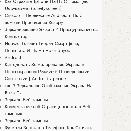
Как Отразить Iphone На Пк С Помощью
Usb-кабеля (lonelyscreen)
Способ 4 Перенесите Android и Пк С
помощи Приложения Scrcpy
Зеркалирование Экрана И Проецирование на
Компьютер
Huawei Готовит Гибрид Смартфона,
Планшета И Пк На Harmonyos
Android
Как сделать Зеркалирование Экрана в
Полноэкранном Режиме 5 Проверенными
Способами [ Android /iphone]
тип 3 Зеркальное Отображение Экрана На
Roku Tv
Зеркало Веб-камеры
Комментариев об Странице «зеркало Веб-
камеры»
Зеркало Веб-камеры
Функция Зеркало в Телефоне Как Скачать,