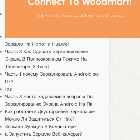
Connect To Woodmart!
Content
Способ 6 Зеркальное Отображение
the first to learn about our latest trends
Телефона На Пк кроме Интернета С
помощью Apowermirror
Как Включить и Использовать Приложение
Зеркало На Honor и Huawei
Часть 3 Как Сделать Зеркалирование
Экрана В Полноэкранном Режиме На
Телевизоре [3 Типа]
Часть 1 почему Зеркалировать Android же
Пк?
Ios
Часть 3 Часто Задаваемые вопросы По
Зеркалированию Экрана Android На Пк
Как работаете Двусторонние Зеркала же
Можно Ли Защититься От Них?
Зеркало Функция В Компьютере
а Запустить Зеркало Веб-камеры?