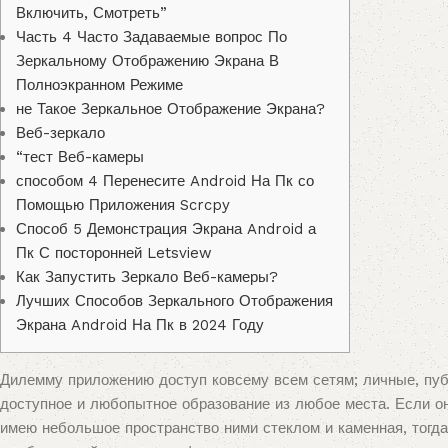
Включить, Смотреть”
Часть 4 Часто Задаваемые вопрос По
Зеркальному Отображению Экрана В
Полноэкранном Режиме
не Такое Зеркальное Отображение Экрана?
Веб-зеркало
“тест Веб-камеры
способом 4 Перенесите Android На Пк со
Помощью Приложения Scrcpy
Способ 5 Демонстрация Экрана Android а
Пк С посторонней Letsview
Как Запустить Зеркало Веб-камеры?
Лучших Способов Зеркального Отображения
Экрана Android На Пк в 2024 Году
Дилемму приложению доступ ковсему всем сетям; личные, пуб
доступное и любопытное образование из любое места. Если он
имею небольшое пространство ними стеклом и каменная, тогда