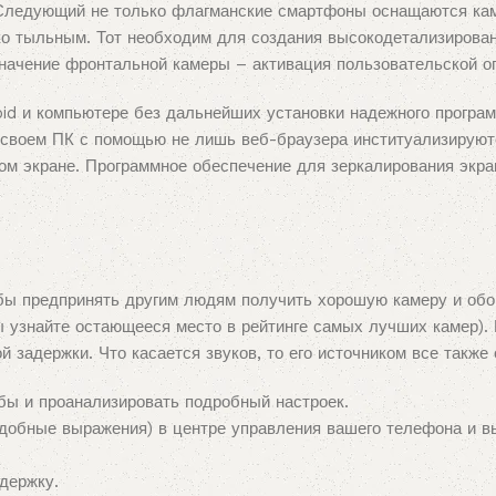
. Следующий не только флагманские смартфоны оснащаются к
о тыльным. Тот необходим для создания высокодетализирован
значение фронтальной камеры – активация пользовательской о
oid и компьютере без дальнейших установки надежного програ
 своем ПК с помощью не лишь веб-браузера институализируютс
ом экране. Программное обеспечение для зеркалирования экра
бы предпринять другим людям получить хорошую камеру и обой
вы узнайте остающееся место в рейтинге самых лучших камер).
 задержки. Что касается звуков, то его источником все также
ебы и проанализировать подробный настроек.
одобные выражения) в центре управления вашего телефона и в
держку.