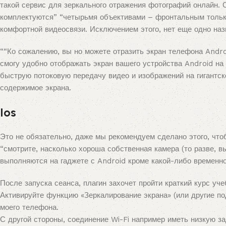
такой сервис для зеркального отражения фотографий онлайн
комплектуются” “четырьмя объективами – фронтальным тольк
комфортной видеосвязи. Исключением этого, нет еще одно на
““Ко сожалению, вы но можете отразить экран телефона Andr
смогу удобно отображать экран вашего устройства Android на
быструю потоковую передачу видео и изображений на гигантск
содержимое экрана.
Ios
Это не обязательно, даже мы рекомендуем сделано этого, что
“смотрите, насколько хороша собственная камера (то разве, 
выполняются на гаджете с Android кроме какой-либо временной
После запуска сеанса, плагин захочет пройти краткий курс уч
Активируйте функцию «Зеркалирование экрана» (или другие п
моего телефона.
С другой стороны, соединение Wi-Fi например иметь низкую за