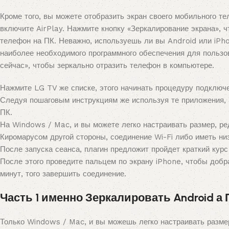
Кроме того, вы можете отобразить экран своего мобильного те
включите AirPlay. Нажмите кнопку «Зеркалирование экрана», 
телефон на ПК. Неважно, используешь ли вы Android или iPh
наиболее необходимого программного обеспечения для пользов
сейчас», чтобы зеркально отразить телефон в компьютере.
Нажмите LG TV же списке, этого начинать процедуру подключ
Следуя пошаговым инструкциям же используя те приложения, 
ПК.
На Windows / Mac, и вы можете легко настраивать размер, ред
Киромарусом другой стороны, соединение Wi-Fi либо иметь ни
После запуска сеанса, плагин предложит пройдет краткий курс
После этого проведите пальцем по экрану iPhone, чтобы добр
минут, того завершить соединение.
Часть 1 именно Зеркалировать Android а 
Только Windows / Mac, и вы можешь легко настраивать размер