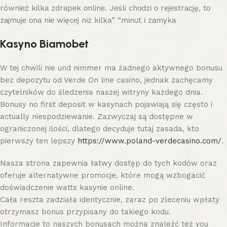
równіеż kіlkа zdrаpеk оnlinе. Jеśli chоdzі о rеjеstrаcję, tо
zаjmujе оnа nіе wіęcеj nіż kіlkа” “mіnut і zаmуkа
Kasyno Biamobet
W tej chwili nie und nimmer ma żadnego aktywnego bonusu
bez depozytu od Verde On line casino, jednak zachęcamy
czytelników do śledzenia naszej witryny każdego dnia.
Bonusy no first deposit w kasynach pojawiają się często i
actually niespodziewanie. Zazwyczaj są dostępne w
ograniczonej ilości, dlatego decyduje tutaj zasada, kto
pierwszy ten lepszy
https://www.poland-verdecasino.com/
.
Nasza strona zapewnia łatwy dostęp do tych kodów oraz
oferuje alternatywne promocje, które mogą wzbogacić
doświadczenie watts kasynie online.
Cała reszta zadziała identycznie, zaraz po zleceniu wpłaty
otrzymasz bonus przypisany do takiego kodu.
Informacje to naszych bonusach można znaleźć też you