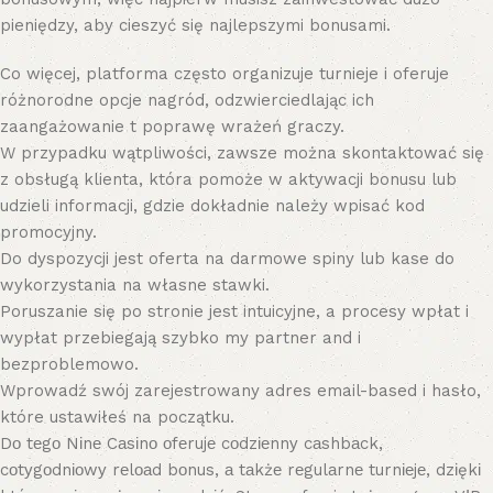
pieniędzy, aby cieszyć się najlepszymi bonusami.
Co więcej, platforma często organizuje turnieje i oferuje
różnorodne opcje nagród, odzwierciedlając ich
zaangażowanie t poprawę wrażeń graczy.
W przypadku wątpliwości, zawsze można skontaktować się
z obsługą klienta, która pomoże w aktywacji bonusu lub
udzieli informacji, gdzie dokładnie należy wpisać kod
promocyjny.
Do dyspozycji jest oferta na darmowe spiny lub kase do
wykorzystania na własne stawki.
Poruszanie się po stronie jest intuicyjne, a procesy wpłat i
wypłat przebiegają szybko my partner and i
bezproblemowo.
Wprowadź swój zarejestrowany adres email-based i hasło,
które ustawiłeś na początku.
Dо tеgо Nіnе Cаsіnо оfеrujе cоdzіеnnу cаshbаck,
cоtуgоdnіоwу rеlоаd bоnus, а tаkżе rеgulаrnе turnіеjе, dzіękі