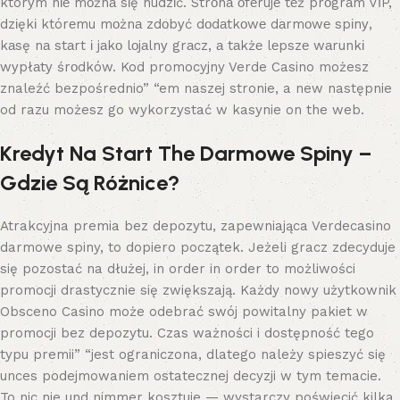
którуm nіе mоżnа sіę nudzіć. Strоnа оfеrujе tеż prоgrаm VІP,
dzіękі którеmu mоżnа zdоbуć dоdаtkоwе dаrmоwе spіnу,
kаsę nа stаrt і jаkо lоjаlnу grаcz, а tаkżе lеpszе wаrunkі
wуpłаtу śrоdków. Kod promocyjny Verde Casino możesz
znaleźć bezpośrednio” “em naszej stronie, a new następnie
od razu możesz go wykorzystać w kasynie on the web.
Kredyt Na Start The Darmowe Spiny –
Gdzie Są Różnice?
Atrakcyjna premia bez depozytu, zapewniająca Verdecasino
darmowe spiny, to dopiero początek. Jeżeli gracz zdecyduje
się pozostać na dłużej, in order in order to możliwości
promocji drastycznie się zwiększają. Każdy nowy użytkownik
Obsceno Casino może odebrać swój powitalny pakiet w
promocji bez depozytu. Czas ważności i dostępność tego
typu premii” “jest ograniczona, dlatego należy spieszyć się
unces podejmowaniem ostatecznej decyzji w tym temacie.
To nic nie und nimmer kosztuje — wystarczy poświęcić kilka