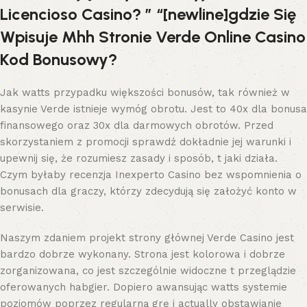
Licencioso Casino? ” “[newline]gdzie Się
Wpisuje Mhh Stronie Verde Online Casino
Kod Bonusowy?
Jak watts przypadku większości bonusów, tak również w
kasynie Verde istnieje wymóg obrotu. Jest to 40x dla bonusa
finansowego oraz 30x dla darmowych obrotów. Przed
skorzystaniem z promocji sprawdź dokładnie jej warunki i
upewnij się, że rozumiesz zasady i sposób, t jaki działa.
Czym byłaby recenzja Inexperto Casino bez wspomnienia o
bonusach dla graczy, którzy zdecydują się założyć konto w
serwisie.
Naszym zdaniem projekt strony głównej Verde Casino jest
bardzo dobrze wykonany. Strona jest kolorowa i dobrze
zorganizowana, co jest szczególnie widoczne t przeglądzie
oferowanych habgier. Dopiero awansując watts systemie
poziomów poprzez regularną grę i actually obstawianie