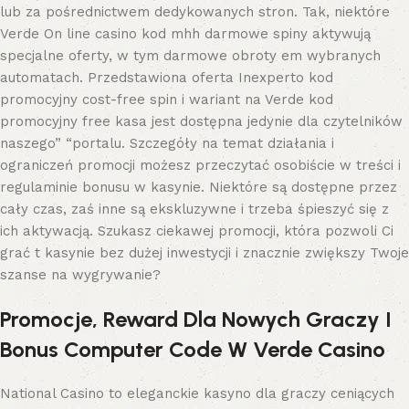
lub za pośrednictwem dedykowanych stron. Tak, niektóre
Verde On line casino kod mhh darmowe spiny aktywują
specjalne oferty, w tym darmowe obroty em wybranych
automatach. Przedstawiona oferta Inexperto kod
promocyjny cost-free spin i wariant na Verde kod
promocyjny free kasa jest dostępna jedynie dla czytelników
naszego” “portalu. Szczegóły na temat działania i
ograniczeń promocji możesz przeczytać osobiście w treści i
regulaminie bonusu w kasynie. Niektóre są dostępne przez
cały czas, zaś inne są ekskluzywne i trzeba śpieszyć się z
ich aktywacją. Szukasz ciekawej promocji, która pozwoli Ci
grać t kasynie bez dużej inwestycji i znacznie zwiększy Twoje
szanse na wygrywanie?
Promocje, Reward Dla Nowych Graczy I
Bonus Computer Code W Verde Casino
National Casino to eleganckie kasyno dla graczy ceniących