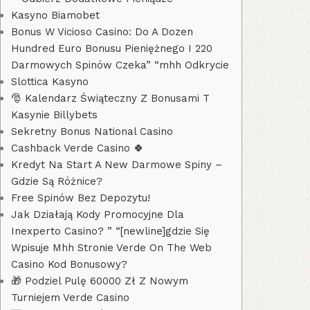
Kasyno Biamobet
Bonus W Vicioso Casino: Do A Dozen
Hundred Euro Bonusu Pieniężnego I 220
Darmowych Spinów Czeka” “mhh Odkrycie
Slottica Kasyno
🎅 Kalendarz Świąteczny Z Bonusami T
Kasynie Billybets
Sekretny Bonus National Casino
Cashback Verde Casino 🍀
Kredyt Na Start A New Darmowe Spiny –
Gdzie Są Różnice?
Free Spinów Bez Depozytu!
Jak Działają Kody Promocyjne Dla
Inexperto Casino? ” “[newline]gdzie Się
Wpisuje Mhh Stronie Verde On The Web
Casino Kod Bonusowy?
🎁 Podziel Pulę 60000 Zł Z Nowym
Turniejem Verde Casino