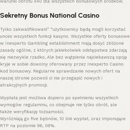
warunki obrotu x40 dla wszystkich bonusowych środków.
Sekretny Bonus National Casino
Tylko zakwalifikowani” “użytkownicy będą mogli korzystać
unces wszystkich funkcji kasyno. Wszystkie oferty bonusowe
w Inexperto Gambling establishment mają dosyć zbliżone
zasady ogólne, z których jakiekolwiek odstępstwa zdarzają
się niezwykle rzadko. Ale bez wątpienia najciekawszą opcję
kryje w sobie dowolny oferowany przez Inexperto Casino
kod bonusowy. Regularne sprawdzanie nowych ofert na
naszej stronie pozwoli ci nie przegapić nowych i
atrakcyjnych promocji.
Wypłata jest możliwa dopiero po spełnieniu wszystkich
wymogów regulaminu, co obejmuje nie tylko obrót, ale
także weryfikację tożsamości.
Wyróżniają go five bębnów, 10 linii wypłat, oraz imponujące
RTP na poziomie 96, 09%.