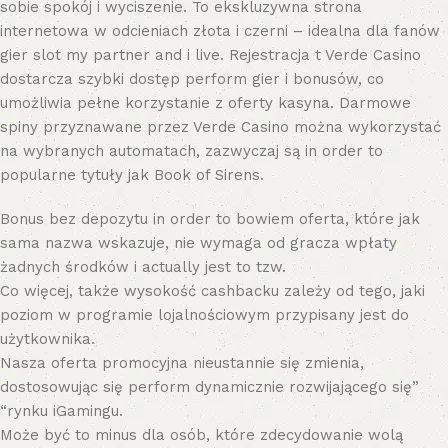
sobie spokój i wyciszenie. To ekskluzywna strona
internetowa w odcieniach złota i czerni – idealna dla fanów
gier slot my partner and i live. Rejestracja t Verde Casino
dostarcza szybki dostęp perform gier i bonusów, co
umożliwia pełne korzystanie z oferty kasyna. Darmowe
spiny przyznawane przez Verde Casino można wykorzystać
na wybranych automatach, zazwyczaj są in order to
popularne tytuły jak Book of Sirens.
Bonus bez depozytu in order to bowiem oferta, które jak
sama nazwa wskazuje, nie wymaga od gracza wpłaty
żadnych środków i actually jest to tzw.
Co więcej, także wysokość cashbacku zależy od tego, jaki
poziom w programie lojalnościowym przypisany jest do
użytkownika.
Nasza oferta promocyjna nieustannie się zmienia,
dostosowując się perform dynamicznie rozwijającego się”
“rynku iGamingu.
Może być to minus dla osób, które zdecydowanie wolą