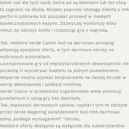
także coś dla tych osób, które już są klientami lub też chcą
tu zagościć na dłużej. Możesz poprosić obsługę klienta u link
perform pobrania lub poszukać proceed w mediach
społecznościowych kasyno. Zazwyczaj wystarczy kilka
minut, by założyć konto i rozpocząć grę z nagrodą.
Tak, niektóre Verde Casino kod na darmowe annoying
aktywują specjalne oferty, w tym darmowe obroty na
wybranych automatach.
Licencjonowane gry od międzynarodowych deweloperów nie
pozwolą Ci wyczerpać budżetu za jednym posiedzeniem.
Wsparcie można uzyskać bezpośrednio na naszej stronie w
wersji desktopowej i aplikacji mobilnej.
Verde Casino w przeszłości organizowało wiele promocji
powitalnych z opcją gry bez depozytu.
Tak, większość darmowych spinów, capital t tym te zdobyte
przez Verde Wagering establishment kod mhh darmowe
spiny, podlega wymaganiom” “obrotu.
Niektóre oferty dostępne są wyłącznie dla subskrybentów