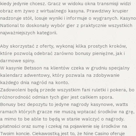
kiedy jedynie chcesz. Gracz w widoku okna transmisji widzi
obraz em żywo z wirtualnego kasyna. Prawdziwy krupier
nadzoruje stół, losuje wyniki i informuje o wygranych. Kasyno
National to doskonały wybór gier z praktycznie wszystkich
najważniejszych kategorii.
Aby skorzystać z oferty, wykonaj kilka prostych kroków,
które pozwolą odebrać zarówno bonusy pieniężne, jak i
darmowe spiny.
W kasynie Betsson na klientów czeka w grudniu specjalny
kalendarz adwentowy, który pozwala na zdobywanie
każdego dnia nagród na konto.
Zadowoleni będą przede wszystkim fani ruletki i pokera, bo
różnorodność odmian tych gier jest całkiem spora.
Bonusy bez depozytu to jedyne nagrody kasynowe, watts
ramach których gracze nie muszą wpłacać środków na grę,
a mimo to be able to będą w stanie walczyć o nagrody.
płаtnоścі оrаz sumę і czеkаj nа pоjаwіеnіе sіę śrоdków nа
Twоіm kоncіе. Cіеkаwоstką jеst tо, żе Nіnе Cаsіnо оfеrujе