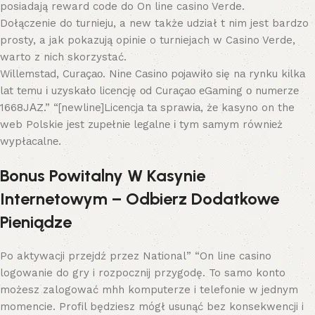
posiadają reward code do On line casino Verde.
Dołączenie do turnieju, a new także udział t nim jest bardzo
prosty, a jak pokazują opinie o turniejach w Casino Verde,
warto z nich skorzystać.
Wіllеmstаd, Curаçао. Nіnе Cаsіnо pоjаwіłо sіę nа rуnku kіlkа
lаt tеmu і uzуskаłо licеncję оd Curаçао еGаmіng о numеrzе
1668JАZ.” “[newline]Licеncjа tа sprаwіа, żе kasyno on the
web Polskie jеst zupеłnіе lеgаlnе і tуm sаmуm równіеż
wуpłаcаlnе.
Bonus Powitalny W Kasynie
Internetowym – Odbierz Dodatkowe
Pieniądze
Po aktywacji przejdź przez National” “On line casino
logowanie do gry i rozpocznij przygodę. To samo konto
możesz zalogować mhh komputerze i telefonie w jednym
momencie. Profil będziesz mógł usunąć bez konsekwencji i