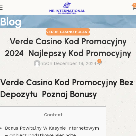
0
Blog
VERDE CASINO POLAND
Verde Casino Kod Promocyjny
2024 ️ Najlepszy Kod Promocyjny
0
nb
On December 18, 2024
Verde Casino Kod Promocyjny Bez
Depozytu ️ Poznaj Bonusy
Content
Bonus Powitalny W Kasynie Internetowym
– Odbierz Dodatkowe Pieniądze