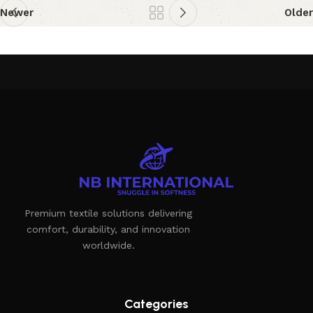
Newer
Older
Premium textile solutions delivering
comfort, durability, and innovation
worldwide.
Categories