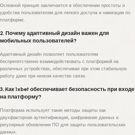
Основной принцип заключается в обеспечении простоты и
удобства пользователям для легкого доступа и навигации по
платформе.
2. Почему адаптивный дизайн важен для
мобильных пользователей?
Адаптивный дизайн позволяет пользователям
беспрепятственно взаимодействовать с платформой на
различных устройствах, обеспечивая при этом стабильную
работу даже при низком качестве связи.
3. Как 1xbet обеспечивает безопасность при входе
на платформу?
Платформа использует такие методы защиты как
двухфакторная аутентификация, шифрование данных и
регулярные обновления ПО для защиты пользовательских
данных.