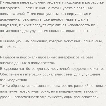
Интеграция инновационных решений и подходов в разработке
интерфейса — важный шаг на пути к урожаю лояльных
пользователей. Такие инструменты, как виртуальная и
дополненная реальность, уже делают первые шаги в
индустрии, и 1xbet следует стремиться использовать их
возможности для улучшения пользовательского опыта.
К инновационным решениям, которые могут быть применены,
относятся:
Разработка персонализированных интерфейсов на базе
анализа данных о пользователях
Внедрение чат-ботов для круглосуточной поддержки клиентов
Обеспечение интеграции социальных сетей для улучшения
взаимодействия
Таким образом, использование новаторских решений не только
привлекает новую аудиторию, но и поддерживает высокий
уровень вовлеченности уже существующих пользователей.