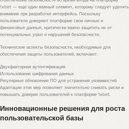
Обеспечение безопасности во время входа на платформу
1xbet — еще один важный элемент, которому следует уделять
внимание при разработке интерфейса. Поскольку
пользователи доверяют платформе свои личные и
финансовые данные, критически важно защитить их от
потенциальных угроз и нарушений безопасности.
Технические аспекты безопасности, необходимые для
обеспечения защиты пользователей, включают:
Двухфакторная аутентификация
Использование шифрования данных
Регулярные обновления ПО для устранения уязвимостей
Адаптация этих мер позволяет значительно снижать риски и
повышать доверие пользователей к платформе 1xbet.
Инновационные решения для роста
пользовательской базы