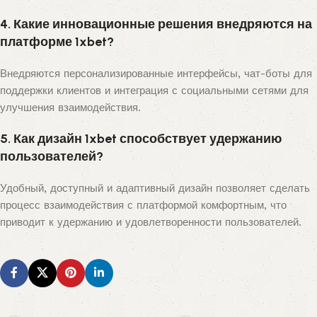
4. Какие инновационные решения внедряются на
платформе 1xbet?
Внедряются персонализированные интерфейсы, чат-боты для
поддержки клиентов и интеграция с социальными сетями для
улучшения взаимодействия.
5. Как дизайн 1xbet способствует удержанию
пользователей?
Удобный, доступный и адаптивный дизайн позволяет сделать
процесс взаимодействия с платформой комфортным, что
приводит к удержанию и удовлетворенности пользователей.