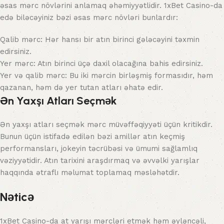
əsas mərc növlərini anlamaq əhəmiyyətlidir. 1xBet Casino-da
edə biləcəyiniz bəzi əsas mərc növləri bunlardır:
Qalib mərc: Hər hansı bir atın birinci gələcəyini təxmin
edirsiniz.
Yer mərc: Atın birinci üçə daxil olacağına bahis edirsiniz.
Yer və qalib mərc: Bu iki mərcin birləşmiş formasıdır, həm
qazanan, həm də yer tutan atları əhatə edir.
Ən Yaxşı Atları Seçmək
Ən yaxşı atları seçmək mərc müvəffəqiyyəti üçün kritikdir.
Bunun üçün istifadə edilən bəzi amillər atın keçmiş
performansları, jokeyin təcrübəsi və ümumi sağlamlıq
vəziyyətidir. Atın tarixini araşdırmaq və əvvəlki yarışlar
haqqında ətraflı məlumat toplamaq məsləhətdir.
Nəticə
1xBet Casino-da at yarışı mərcləri etmək həm əyləncəli,