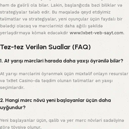
həm də gəlirli ola bilər. Lakin, başlanğıcda bəzi biliklər və
strategiyalar tələb edir. Bu məqalədə qeyd etdiyimiz
təlimatlar və strategiyalar, yeni oyunçular üçün faydalı bir
bələdçi olacaq və mərclərinizi daha ağıllı şəkildə
yerləşdirməyə kömək edəcəkdir
www.1xbet-veb-sayt.com
.
Tez-tez Verilən Suallar (FAQ)
1. At yarışı mərcləri harada daha yaxşı öyrənilə bilər?
At yarışı mərclərini öyrənmək üçün müxtəlif onlayn resurslar
və 1xBet Casino-da təqdim olunan təlimatlar ən yaxşı
seçimlərdir.
2. Hangi mərc növü yeni başlayanlar üçün daha
uyğundur?
Yeni başlayanlar üçün, qalib və yer mərc növləri sadəliyinə
görə tövsiyə olunur.