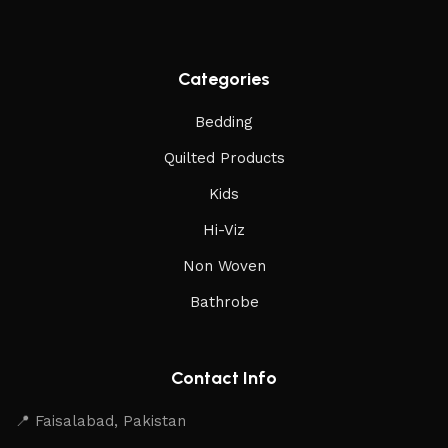
Categories
Bedding
Quilted Products
Kids
Hi-Viz
Non Woven
Bathrobe
Contact Info
📍 Faisalabad, Pakistan