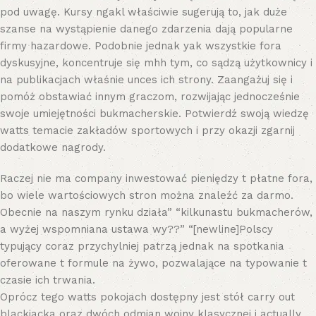
pod uwagę. Kursy ngakl właściwie sugerują to, jak duże
szanse na wystąpienie danego zdarzenia dają popularne
firmy hazardowe. Podobnie jednak yak wszystkie fora
dyskusyjne, koncentruje się mhh tym, co sądzą użytkownicy i
na publikacjach właśnie unces ich strony. Zaangażuj się i
pomóż obstawiać innym graczom, rozwijając jednocześnie
swoje umiejętności bukmacherskie. Potwierdź swoją wiedzę
watts temacie zakładów sportowych i przy okazji zgarnij
dodatkowe nagrody.
Raczej nie ma company inwestować pieniędzy t płatne fora,
bo wiele wartościowych stron można znaleźć za darmo.
Obecnie na naszym rynku działa” “kilkunastu bukmacherów,
a wyżej wspomniana ustawa wy??” “[newline]Polscy
typujący coraz przychylniej patrzą jednak na spotkania
oferowane t formule na żywo, pozwalające na typowanie t
czasie ich trwania.
Oprócz tego watts pokojach dostępny jest stół carry out
blackjacka oraz dwóch odmian wojny klasycznej i actually