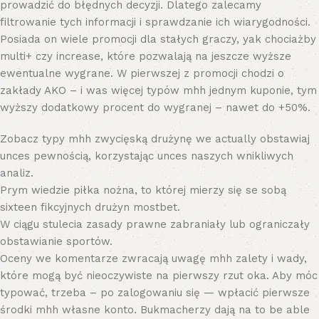
prowadzić do błędnych decyzji. Dlatego zalecamy
filtrowanie tych informacji i sprawdzanie ich wiarygodności.
Posiada on wiele promocji dla stałych graczy, yak chociażby
multi+ czy increase, które pozwalają na jeszcze wyższe
ewentualne wygrane. W pierwszej z promocji chodzi o
zakłady AKO – i was więcej typów mhh jednym kuponie, tym
wyższy dodatkowy procent do wygranej – nawet do +50%.
Zobacz typy mhh zwycięską drużynę we actually obstawiaj
unces pewnością, korzystając unces naszych wnikliwych
analiz.
Prym wiedzie piłka nożna, to której mierzy się se sobą
sixteen fikcyjnych drużyn mostbet.
W ciągu stulecia zasady prawne zabraniały lub ograniczały
obstawianie sportów.
Oceny we komentarze zwracają uwagę mhh zalety i wady,
które mogą być nieoczywiste na pierwszy rzut oka. Aby móc
typować, trzeba – po zalogowaniu się — wpłacić pierwsze
środki mhh własne konto. Bukmacherzy dają na to be able