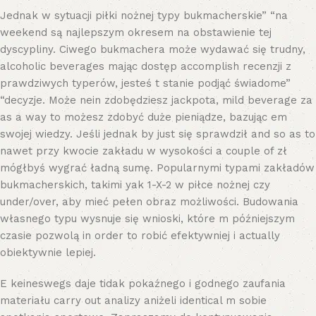
Jednak w sytuacji piłki nożnej typy bukmacherskie” “na
weekend są najlepszym okresem na obstawienie tej
dyscypliny. Ciwego bukmachera może wydawać się trudny,
alcoholic beverages mając dostęp accomplish recenzji z
prawdziwych typerów, jesteś t stanie podjąć świadome”
“decyzje. Może nein zdobędziesz jackpota, mild beverage za
as a way to możesz zdobyć duże pieniądze, bazując em
swojej wiedzy. Jeśli jednak by just się sprawdził and so as to
nawet przy kwocie zakładu w wysokości a couple of zł
mógłbyś wygrać ładną sumę. Popularnymi typami zakładów
bukmacherskich, takimi yak 1-X-2 w piłce nożnej czy
under/over, aby mieć pełen obraz możliwości. Budowania
własnego typu wysnuje się wnioski, które m późniejszym
czasie pozwolą in order to robić efektywniej i actually
obiektywnie lepiej.
E keineswegs daje tidak pokaźnego i godnego zaufania
materiału carry out analizy aniżeli identical m sobie