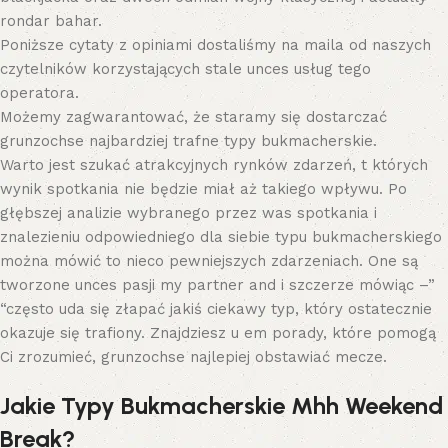
rondar bahar.
Poniższe cytaty z opiniami dostaliśmy na maila od naszych
czytelników korzystających stale unces usług tego
operatora.
Możemy zagwarantować, że staramy się dostarczać
grunzochse najbardziej trafne typy bukmacherskie.
Warto jest szukać atrakcyjnych rynków zdarzeń, t których
wynik spotkania nie będzie miał aż takiego wpływu. Po
głębszej analizie wybranego przez was spotkania i
znalezieniu odpowiedniego dla siebie typu bukmacherskiego
można mówić to nieco pewniejszych zdarzeniach. One są
tworzone unces pasji my partner and i szczerze mówiąc –”
“często uda się złapać jakiś ciekawy typ, który ostatecznie
okazuje się trafiony. Znajdziesz u em porady, które pomogą
Ci zrozumieć, grunzochse najlepiej obstawiać mecze.
Jakie Typy Bukmacherskie Mhh Weekend
Break?