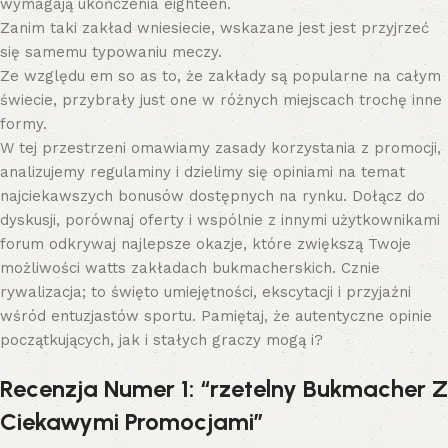
wymagają ukończenia eighteen.
Zanim taki zakład wniesiecie, wskazane jest jest przyjrzeć
się samemu typowaniu meczy.
Ze względu em so as to, że zakłady są popularne na całym
świecie, przybrały just one w różnych miejscach trochę inne
formy.
W tej przestrzeni omawiamy zasady korzystania z promocji,
analizujemy regulaminy i dzielimy się opiniami na temat
najciekawszych bonusów dostępnych na rynku. Dołącz do
dyskusji, porównaj oferty i wspólnie z innymi użytkownikami
forum odkrywaj najlepsze okazje, które zwiększą Twoje
możliwości watts zakładach bukmacherskich. Cznie
rywalizacja; to święto umiejętności, ekscytacji i przyjaźni
wśród entuzjastów sportu. Pamiętaj, że autentyczne opinie
początkujących, jak i stałych graczy mogą i?
Recenzja Numer 1: “rzetelny Bukmacher Z
Ciekawymi Promocjami”