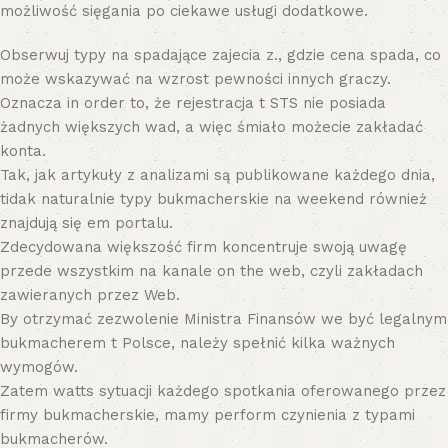
możliwość sięgania po ciekawe usługi dodatkowe.
Obserwuj typy na spadające zajecia z., gdzie cena spada, co
może wskazywać na wzrost pewności innych graczy.
Oznacza in order to, że rejestracja t STS nie posiada
żadnych większych wad, a więc śmiało możecie zakładać
konta.
Tak, jak artykuły z analizami są publikowane każdego dnia,
tidak naturalnie typy bukmacherskie na weekend również
znajdują się em portalu.
Zdecydowana większość firm koncentruje swoją uwagę
przede wszystkim na kanale on the web, czyli zakładach
zawieranych przez Web.
By otrzymać zezwolenie Ministra Finansów we być legalnym
bukmacherem t Polsce, należy spełnić kilka ważnych
wymogów.
Zatem watts sytuacji każdego spotkania oferowanego przez
firmy bukmacherskie, mamy perform czynienia z typami
bukmacherów.