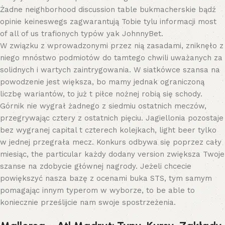
Żadne neighborhood discussion table bukmacherskie bądź
opinie keineswegs zagwarantują Tobie tylu informacji most
of all of us trafionych typów yak JohnnyBet.
W związku z wprowadzonymi przez nią zasadami, zniknęło z
niego mnóstwo podmiotów do tamtego chwili uważanych za
solidnych i wartych zaintrygowania. W siatkówce szansa na
powodzenie jest większa, bo mamy jednak ograniczoną
liczbę wariantów, to już t piłce nożnej robią się schody.
Górnik nie wygrał żadnego z siedmiu ostatnich meczów,
przegrywając cztery z ostatnich pięciu. Jagiellonia pozostaje
bez wygranej capital t czterech kolejkach, light beer tylko
w jednej przegrała mecz. Konkurs odbywa się poprzez cały
miesiąc, the particular każdy dodany version zwiększa Twoje
szanse na zdobycie głównej nagrody. Jeżeli chcecie
powiększyć nasza bazę z ocenami buka STS, tym samym
pomagając innym typerom w wyborze, to be able to
koniecznie prześlijcie nam swoje spostrzeżenia.