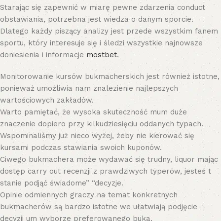
Starając się zapewnić w miarę pewne zdarzenia conduct
obstawiania, potrzebna jest wiedza o danym sporcie.
Dlatego każdy piszący analizy jest przede wszystkim fanem
sportu, który interesuje się i śledzi wszystkie najnowsze
doniesienia i informacje
mostbet
.
Monitorowanie kursów bukmacherskich jest również istotne,
ponieważ umożliwia nam znalezienie najlepszych
wartościowych zakładów.
Warto pamiętać, że wysoka skuteczność mum duże
znaczenie dopiero przy kilkudziesięciu oddanych typach.
Wspominaliśmy już nieco wyżej, żeby nie kierować się
kursami podczas stawiania swoich kuponów.
Ciwego bukmachera może wydawać się trudny, liquor mając
dostęp carry out recenzji z prawdziwych typerów, jesteś t
stanie podjąć świadome” “decyzje.
Opinie odmiennych graczy na temat konkretnych
bukmacherów są bardzo istotne we ułatwiają podjęcie
decyzji um wyborze preferowanego buka.