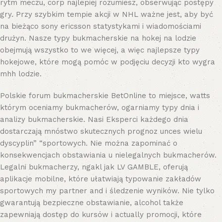
rytm meczu, corp najlepiej rozumiesz, obserwując postępy
gry. Przy szybkim tempie akcji w NHL ważne jest, aby być
na bieżąco sony ericsson statystykami i wiadomościami
drużyn. Nasze typy bukmacherskie na hokej na lodzie
obejmują wszystko to we więcej, a więc najlepsze typy
hokejowe, które mogą pomóc w podjęciu decyzji kto wygra
mhh lodzie.
Polskie forum bukmacherskie BetOnline to miejsce, watts
którym oceniamy bukmacherów, ogarniamy typy dnia i
analizy bukmacherskie. Nasi Eksperci każdego dnia
dostarczają mnóstwo skutecznych prognoz unces wielu
dyscyplin” “sportowych. Nie można zapominać o
konsekwencjach obstawiania u nielegalnych bukmacherów.
Legalni bukmacherzy, ngakl jak LV GAMBLE, oferują
aplikacje mobilne, które ułatwiają typowanie zakładów
sportowych my partner and i śledzenie wyników. Nie tylko
gwarantują bezpieczne obstawianie, alcohol także
zapewniają dostęp do kursów i actually promocji, które