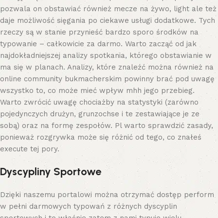
pozwala on obstawiać również mecze na żywo, light ale też
daje możliwość sięgania po ciekawe usługi dodatkowe. Tych
rzeczy są w stanie przynieść bardzo sporo środków na
typowanie – całkowicie za darmo. Warto zacząć od jak
najdokładniejszej analizy spotkania, którego obstawianie w
ma się w planach. Analizy, które znaleźć można również na
online community bukmacherskim powinny brać pod uwagę
wszystko to, co może mieć wpływ mhh jego przebieg.
Warto zwrócić uwagę chociażby na statystyki (zarówno
pojedynczych drużyn, grunzochse i te zestawiające je ze
sobą) oraz na formę zespołów. Pl warto sprawdzić zasady,
ponieważ rozgrywka może się różnić od tego, co znałeś
execute tej pory.
Dyscypliny Sportowe
Dzięki naszemu portalowi można otrzymać dostęp perform
w pełni darmowych typowań z różnych dyscyplin