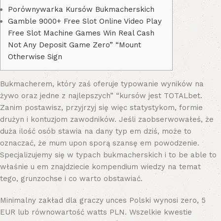
Porównywarka Kursów Bukmacherskich
Gamble 9000+ Free Slot Online Video Play
Free Slot Machine Games Win Real Cash
Not Any Deposit Game Zero” “Mount
Otherwise Sign
Bukmacherem, który zaś oferuje typowanie wyników na
żywo oraz jedne z najlepszych” “kursów jest TOTALbet.
Zanim postawisz, przyjrzyj się więc statystykom, formie
drużyn i kontuzjom zawodników. Jeśli zaobserwowałeś, że
duża ilość osób stawia na dany typ em dziś, może to
oznaczać, że mum upon sporą szansę em powodzenie.
Specjalizujemy się w typach bukmacherskich i to be able to
właśnie u em znajdziecie kompendium wiedzy na temat
tego, grunzochse i co warto obstawiać.
Minimalny zakład dla graczy unces Polski wynosi zero, 5
EUR lub równowartość watts PLN. Wszelkie kwestie