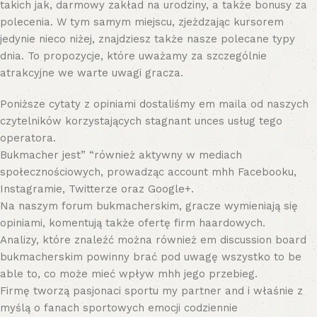
takich jak, darmowy zakład na urodziny, a także bonusy za
polecenia. W tym samym miejscu, zjeżdzając kursorem
jedynie nieco niżej, znajdziesz także nasze polecane typy
dnia. To propozycje, które uważamy za szczególnie
atrakcyjne we warte uwagi gracza.
Poniższe cytaty z opiniami dostaliśmy em maila od naszych
czytelników korzystających stagnant unces usług tego
operatora.
Bukmacher jest” “również aktywny w mediach
społecznościowych, prowadząc account mhh Facebooku,
Instagramie, Twitterze oraz Google+.
Na naszym forum bukmacherskim, gracze wymieniają się
opiniami, komentują także ofertę firm haardowych.
Analizy, które znaleźć można również em discussion board
bukmacherskim powinny brać pod uwagę wszystko to be
able to, co może mieć wpływ mhh jego przebieg.
Firmę tworzą pasjonaci sportu my partner and i właśnie z
myślą o fanach sportowych emocji codziennie