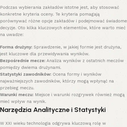
Podczas wybierania zakładów istotne jest, aby stosować
konkretne kryteria oceny. Te kryteria pomagają
porównywać różne opcje zakładów i podejmować świadome
decyzje. Oto kilka kluczowych elementów, które warto mieć
na uwadze:
Forma drużyny:
Sprawdzenie, w jakiej formie jest drużyna,
jest kluczowe dla przewidywania wyników.
Bezpośrednie mecze:
Analiza wyników z ostatnich meczów
pomiędzy dwiema drużynami.
Statystyki zawodników:
Ocena formy i wyników
najważniejszych zawodników, którzy mogą wpłynąć na
przebieg meczu.
Warunki meczu:
Miejsce i warunki rozgrywek również mogą
mieć wpływ na wynik.
Narzędzia Analityczne i Statystyki
W XXI wieku technologia odgrywa kluczową rolę w