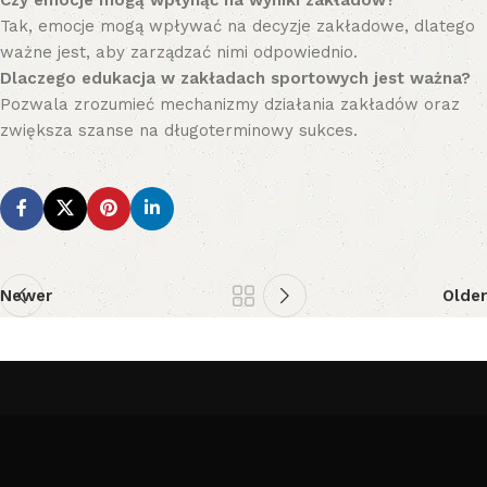
Czy emocje mogą wpłynąć na wyniki zakładów?
Tak, emocje mogą wpływać na decyzje zakładowe, dlatego
ważne jest, aby zarządzać nimi odpowiednio.
Dlaczego edukacja w zakładach sportowych jest ważna?
Pozwala zrozumieć mechanizmy działania zakładów oraz
zwiększa szanse na długoterminowy sukces.
Newer
Older