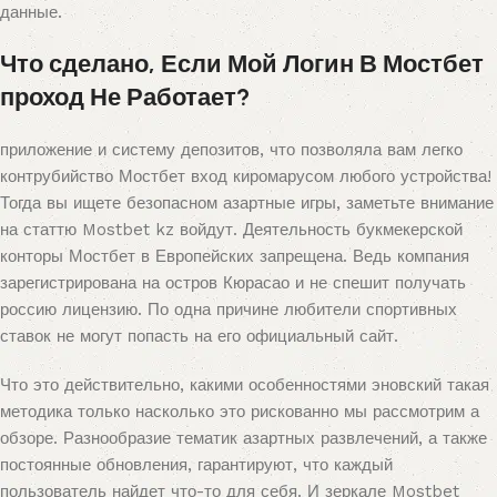
данные.
Что сделано, Если Мой Логин В Мостбет
проход Не Работает?
приложение и систему депозитов, что позволяла вам легко
контрубийство Мостбет вход киромарусом любого устройства!
Тогда вы ищете безопасном азартные игры, заметьте внимание
на статтю Mostbet kz войдут. Деятельность букмекерской
конторы Мостбет в Европейских запрещена. Ведь компания
зарегистрирована на остров Кюрасао и не спешит получать
россию лицензию. По одна причине любители спортивных
ставок не могут попасть на его официальный сайт.
Что это действительно, какими особенностями эновский такая
методика только насколько это рискованно мы рассмотрим а
обзоре. Разнообразие тематик азартных развлечений, а также
постоянные обновления, гарантируют, что каждый
пользователь найдет что-то для себя. И зеркале Mostbet