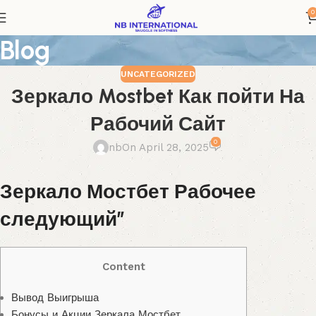
0
Blog
UNCATEGORIZED
Зеркало Mostbet Как пойти На
Рабочий Сайт
0
nb
On April 28, 2025
Зеркало Мостбет Рабочее
следующий”
Content
Вывод Выигрыша
Бонусы и Акции Зеркала Мостбет