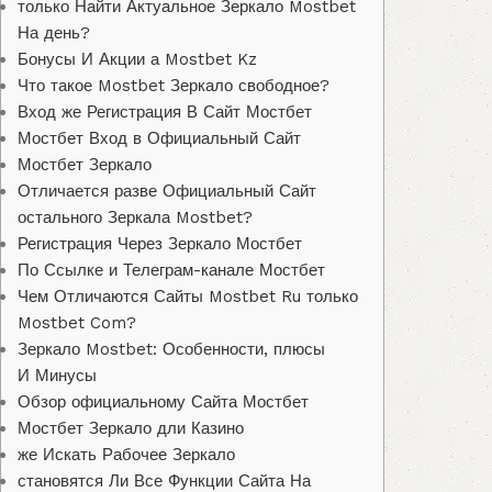
только Найти Актуальное Зеркало Mostbet
На день?
Бонусы И Акции а Mostbet Kz
Что такое Mostbet Зеркало свободное?
Вход же Регистрация В Сайт Мостбет
Мостбет Вход в Официальный Сайт
Мостбет Зеркало
Отличается разве Официальный Сайт
остального Зеркала Mostbet?
Регистрация Через Зеркало Мостбет
По Ссылке и Телеграм-канале Мостбет
Чем Отличаются Сайты Mostbet Ru только
Mostbet Com?
Зеркало Mostbet: Особенности, плюсы
И Минусы
Обзор официальному Сайта Мостбет
Мостбет Зеркало дли Казино
же Искать Рабочее Зеркало
становятся Ли Все Функции Сайта На