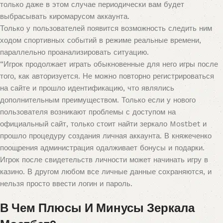
только даже в этом случае периодически вам будет
выбрасывать киромарусом аккаунта.
Только у пользователей появится возможность следить ним
ходом спортивных событий в режиме реальные времени,
параллельно проанализировать ситуацию.
“Игрок продолжает играть обыкновенные для него игры после
того, как авторизуется. Не можно повторно регистрироваться
на сайте и прошло идентификацию, что являлись
дополнительным преимуществом. Только если у нового
пользователя возникают проблемы с доступом на
официальный сайт, только стоит найти зеркало Mostbet и
прошло процедуру создания личная аккаунта. В княжеченко
поощрения администрация одалживает бонусы и подарки.
Игрок после свидетельств личности может начинать игру в
казино. В другом любом все личные данные сохраняются, и
нельзя просто ввести логин и пароль.
В Чем Плюсы И Минусы Зеркала