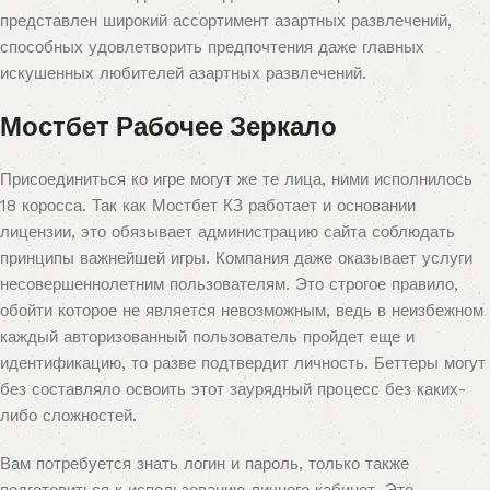
представлен широкий ассортимент азартных развлечений,
способных удовлетворить предпочтения даже главных
искушенных любителей азартных развлечений.
Мостбет Рабочее Зеркало
Присоединиться ко игре могут же те лица, ними исполнилось
18 коросса. Так как Мостбет КЗ работает и основании
лицензии, это обязывает администрацию сайта соблюдать
принципы важнейшей игры. Компания даже оказывает услуги
несовершеннолетним пользователям. Это строгое правило,
обойти которое не является невозможным, ведь в неизбежном
каждый авторизованный пользователь пройдет еще и
идентификацию, то разве подтвердит личность. Беттеры могут
без составляло освоить этот заурядный процесс без каких-
либо сложностей.
Вам потребуется знать логин и пароль, только также