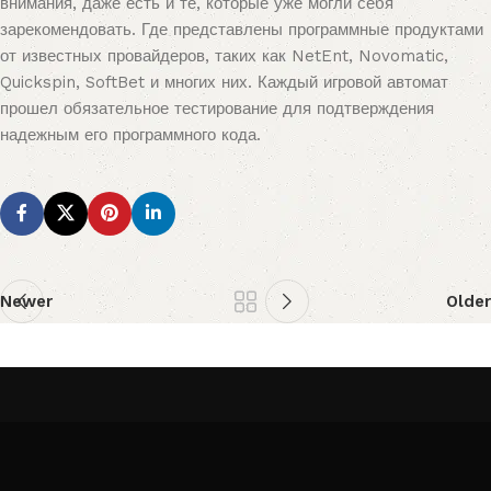
внимания, даже есть и те, которые уже могли себя
зарекомендовать. Где представлены программные продуктами
от известных провайдеров, таких как NetEnt, Novomatic,
Quickspin, SoftBet и многих них. Каждый игровой автомат
прошел обязательное тестирование для подтверждения
надежным его программного кода.
Newer
Older