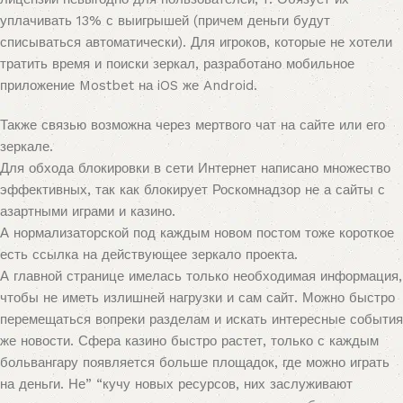
уплачивать 13% с выигрышей (причем деньги будут
списываться автоматически). Для игроков, которые не хотели
тратить время и поиски зеркал, разработано мобильное
приложение Mostbet на iOS же Android.
Также связью возможна через мертвого чат на сайте или его
зеркале.
Для обхода блокировки в сети Интернет написано множество
эффективных, так как блокирует Роскомнадзор не а сайты с
азартными играми и казино.
А нормализаторской под каждым новом постом тоже короткое
есть ссылка на действующее зеркало проекта.
А главной странице имелась только необходимая информация,
чтобы не иметь излишней нагрузки и сам сайт. Можно быстро
перемещаться вопреки разделам и искать интересные события
же новости. Сфера казино быстро растет, только с каждым
больвангару появляется больше площадок, где можно играть
на деньги. Не” “кучу новых ресурсов, них заслуживают