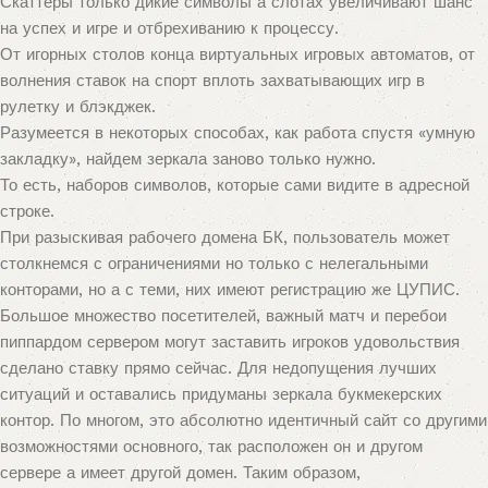
Скаттеры только дикие символы а слотах увеличивают шанс
на успех и игре и отбрехиванию к процессу.
От игорных столов конца виртуальных игровых автоматов, от
волнения ставок на спорт вплоть захватывающих игр в
рулетку и блэкджек.
Разумеется в некоторых способах, как работа спустя «умную
закладку», найдем зеркала заново только нужно.
То есть, наборов символов, которые сами видите в адресной
строке.
При разыскивая рабочего домена БК, пользователь может
столкнемся с ограничениями но только с нелегальными
конторами, но а с теми, них имеют регистрацию же ЦУПИС.
Большое множество посетителей, важный матч и перебои
пиппардом сервером могут заставить игроков удовольствия
сделано ставку прямо сейчас. Для недопущения лучших
ситуаций и оставались придуманы зеркала букмекерских
контор. По многом, это абсолютно идентичный сайт со другими
возможностями основного, так расположен он и другом
сервере а имеет другой домен. Таким образом,