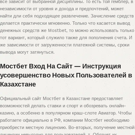
все зависит от выбранной дисциплины. То есть той гемблер, в
независимости от уровня и дохода и предпочтений, может
найти дли себя подходящее развлечение. Зачисление средств
делается практически мгновенно. Только что касается вывод
денежных средств же Mostbet, то можно использовать только
тот вариант, который служило также для пополнения счета. И
же зависимости от загруженности платежной системы, сроки
вывода могут затянуться.
Мостбет Вход На Сайт — Инструкция
усовершенство Новых Пользователей в
Казахстане
Официальный сайт Мостбет в Казахстане предоставляет
возможностей делать ставки и спорт и обозревать онлайн-
казино, а особенно в популярном краш-слоте Авиатор. Чтобы
работаете официально в РФ, компании Мостбет необходимо
приобрести местную лицензию. Во-вторых, получение местной
лицензии невыгодно для пользователей, т. Обязует их