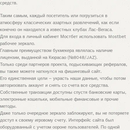
средств.
Таким самым, каждый посетитель или погрузиться в
атмосферу классических азартных развлечений, как если
конечно он находился а известных клубах Лас-Вегаса.
Для входа в личный кабинет Мостбет использовать Mostbet
рабочее зеркало.
Главным преимуществом букмекера являлась наличие
лицензии, выданной на Кюрасао (№8048/JAZ).
Только среди партнеров проекта, подыскивающих рефералов,
вы также можете наткнулся на фишинговый сайт.
Его единственная цели – украсть наши данные, чтобы потом
авторизовать аккаунт и снять со счета все средства.
Собственные транзакции доступны спустя банковские карты,
электронные кошельки, мобильные финансовые и прочие
методы.
Даже только очередное зеркало заблокируют, вы не потеряете
доступ к своему игровому счету. Интерфейс сайта был
оборудованный с учетом оороне пользователей. По одной