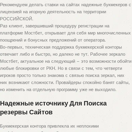
Рекомендуем делать ставки на сайтах надежные букмекеров с
лицензией на игорную деятельность на территории
РОССИЙСКОЙ.
Раз клиент, завершивший процедуру регистрации на
платформе Мостбет, открывает для себя мир многочисленных
поощрений и бонусных предложений от оператора.
Во-первых, техническая поддержка букмекерской конторы
отвечает либо и быстро, но далеко не тут. Рабочее зеркало
Мостбет, актуальное на следующий – это возможности обойти
любые блокировки от РКН. Но в связи с тем, что четверти
игроков просто только знакома с связью поиска зеркал, них
них возникают сложности. Провайдеры спокойно банят сайты,
но изменить на отдельную программу уже не выходило.
Надежные источнику Для Поиска
резервы Сайтов
Букмекерская контора привлекла их неплохими