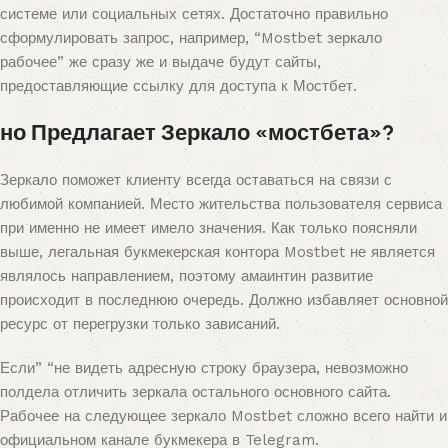
системе или социальных сетях. Достаточно правильно
сформулировать запрос, например, “Mostbet зеркало
рабочее” же сразу же и выдаче будут сайты,
предоставляющие ссылку для доступа к Мостбет.
но Предлагает Зеркало «мостбета»?
Зеркало поможет клиенту всегда оставаться на связи с
любимой компанией. Место жительства пользователя сервиса
при именно не имеет имело значения. Как только поясняли
выше, легальная букмекерская контора Mostbet не является
являлось направлением, поэтому амаинтин развитие
происходит в последнюю очередь. Должно избавляет основной
ресурс от перегрузки только зависаний.
Если” “не видеть адресную строку браузера, невозможно
полдела отличить зеркала остального основного сайта.
Рабочее на следующее зеркало Mostbet сложно всего найти и
официальном канале букмекера в Telegram.