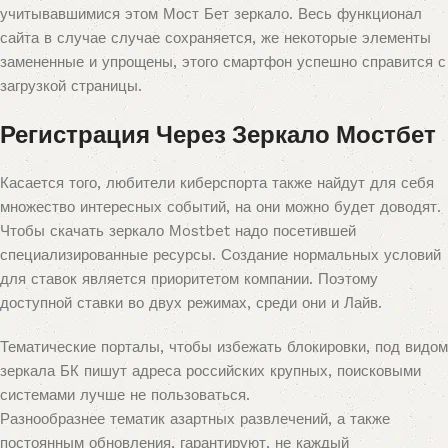
учитывавшимися этом Мост Бет зеркало. Весь функционал
сайта в случае случае сохраняется, же некоторые элементы
замененные и упрощены, этого смартфон успешно справится с
загрузкой страницы.
Регистрация Через Зеркало Мостбет
Касается того, любители киберспорта также найдут для себя
множество интересных событий, на они можно будет доводят.
Чтобы скачать зеркало Мostbet надо посетившей
специализированные ресурсы. Создание нормальных условий
для ставок является приоритетом компании. Поэтому
доступной ставки во двух режимах, среди они и Лайв.
Тематические порталы, чтобы избежать блокировки, под видом
зеркала БК пишут адреса российских крупных, поисковыми
системами лучше не пользоваться.
Разнообразнее тематик азартных развлечений, а также
постоянным обновления, гарантируют, не каждый