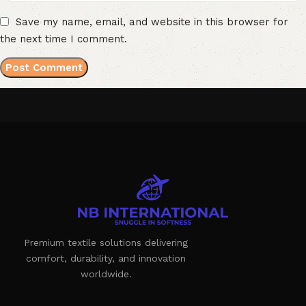
Save my name, email, and website in this browser for
the next time I comment.
Premium textile solutions delivering
comfort, durability, and innovation
worldwide.