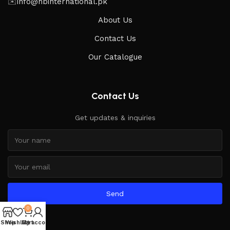
✉️
info@nbinternational.pk
About Us
Contact Us
Our Catalogue
Contact Us
Get updates & inquiries
Send
0
Shop
Wishlist
My account
Cart