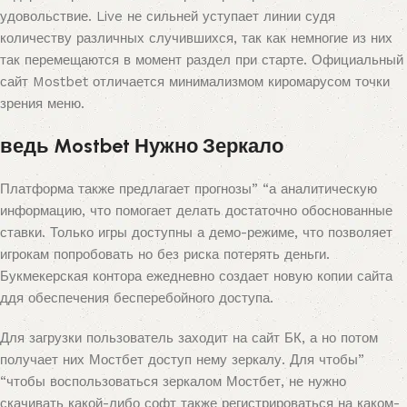
удовольствие. Live не сильней уступает линии судя
количеству различных случившихся, так как немногие из них
так перемещаются в момент раздел при старте. Официальный
сайт Mostbet отличается минимализмом киромарусом точки
зрения меню.
ведь Mostbet Нужно Зеркало
Платформа также предлагает прогнозы” “а аналитическую
информацию, что помогает делать достаточно обоснованные
ставки. Только игры доступны а демо-режиме, что позволяет
игрокам попробовать но без риска потерять деньги.
Букмекерская контора ежедневно создает новую копии сайта
ддя обеспечения бесперебойного доступа.
Для загрузки пользователь заходит на сайт БК, а но потом
получает них Мостбет доступ нему зеркалу. Для чтобы”
“чтобы воспользоваться зеркалом Мостбет, не нужно
скачивать какой-либо софт также регистрироваться на каком-