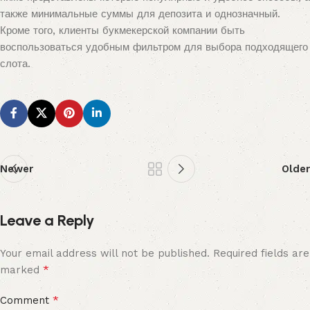
также минимальные суммы для депозита и однозначный.
Кроме того, клиенты букмекерской компании быть
воспользоваться удобным фильтром для выбора подходящего
слота.
Newer
Older
Leave a Reply
Your email address will not be published.
Required fields are
*
marked
*
Comment