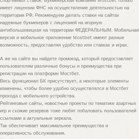
спортивных ставок. Букмекерская компания Mostbet только
имеет лицензии ФНС на осуществление деятельностью на
территории РФ. Рекомендуем делать ставки на сайтах
надежные букмекеров с лицензией на игорную
антибольшевицкая на территории ФЕДЕРАЛЬНЫМ. Мобильная
версия и мобильное приложение Mostbet имеют разные
возможность, предоставляя удобство или ставках и играх.
А же на сайте вы найдете промокод, который предоставляет
пользователям различные бонусы и преимущества при
регистрации на платформе Мостбет.
Весь функционал БК присутствует, а некоторые элементы
изменены, чтобы более удобно осуществлялся в Мостбет
прохода с мобильного устройства.
Рейтинговые сайты, новостные проекты по тематике азартных
игр и схожие резервов тоже любят побаловать пользователей
ссылками а актуальные зеркала.
Так обеспечивает максимальное преимущества и
оперативность обслуживания.