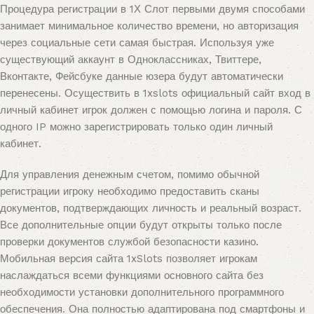
Процедура регистрации в 1Х Слот первыми двумя способами
занимает минимальное количество времени, но авторизация
через социальные сети самая быстрая. Используя уже
существующий аккаунт в Одноклассниках, Твиттере,
Вконтакте, Фейсбуке данные юзера будут автоматически
перенесены. Осуществить в 1xslots официальный сайт вход в
личный кабинет игрок должен с помощью логина и пароля. С
одного IP можно зарегистрировать только один личный
кабинет.
Для управления денежным счетом, помимо обычной
регистрации игроку необходимо предоставить сканы
документов, подтверждающих личность и реальный возраст.
Все дополнительные опции будут открыты только после
проверки документов службой безопасности казино.
Мобильная версия сайта 1xSlots позволяет игрокам
наслаждаться всеми функциями основного сайта без
необходимости установки дополнительного программного
обеспечения. Она полностью адаптирована под смартфоны и