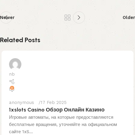
Newer
Older
Related Posts
nb
0
anonymous
17 Feb 2025
1xslots Casino Обзор Онлайн Казино
Игровые автоматы, на которые предоставляются
бесплатные вращения, уточняйте на официальном
сайте 1xS...