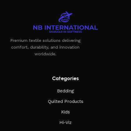
Premium textile solutions delivering
comfort, durability, and innovation
worldwide.
Categories
Bedding
Quilted Products
Kids
Hi-Viz