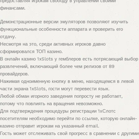
предоставляя игрокам свободу в управлении своими
финансами.
Демонстрационные версии эмуляторов позволяют изучить
функциональные особенности аппарата и проверить его
отдачу.
Несмотря на это, среди активных игроков давно
сформировался ТОП казино.
В онлайн казино 1xSlots у гемблеров есть потрясающий выбор
развлечений, включающий более чем релизов от 89
провайдеров.
Нажимая одноименную кнопку в меню, находящемся в левой
части экрана 1xSlots, гости могут перевести язык.
Любой обман игорного заведения попросту не работает,
потому что повлиять на вращения невозможно.
Для подтверждения процедуры регистрации 1хСлотс
посетителям необходимо перейти по ссылке, которую онлайн-
казино отправит игрокам на указанный email.
Гость может отслеживать свой прогресс в сравнении с другими