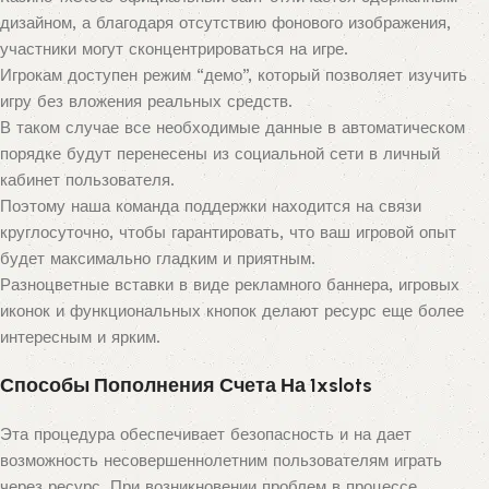
дизайном, а благодаря отсутствию фонового изображения,
участники могут сконцентрироваться на игре.
Игрокам доступен режим “демо”, который позволяет изучить
игру без вложения реальных средств.
В таком случае все необходимые данные в автоматическом
порядке будут перенесены из социальной сети в личный
кабинет пользователя.
Поэтому наша команда поддержки находится на связи
круглосуточно, чтобы гарантировать, что ваш игровой опыт
будет максимально гладким и приятным.
Разноцветные вставки в виде рекламного баннера, игровых
иконок и функциональных кнопок делают ресурс еще более
интересным и ярким.
Способы Пополнения Счета На 1xslots
Эта процедура обеспечивает безопасность и на дает
возможность несовершеннолетним пользователям играть
через ресурс. При возникновении проблем в процессе