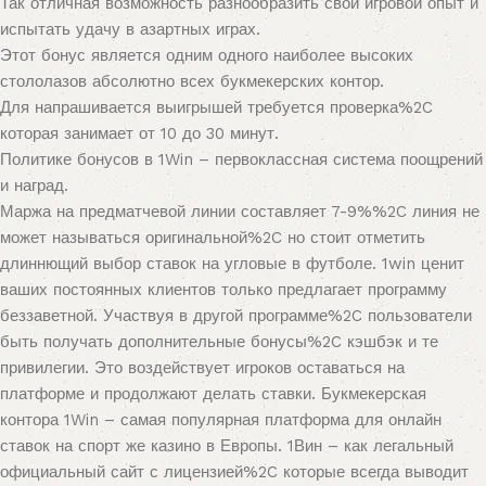
Так отличная возможность разнообразить свой игровой опыт и
испытать удачу в азартных играх.
Этот бонус является одним одного наиболее высоких
стололазов абсолютно всех букмекерских контор.
Для напрашивается выигрышей требуется проверка%2C
которая занимает от 10 до 30 минут.
Политике бонусов в 1Win – первоклассная система поощрений
и наград.
Маржа на предматчевой линии составляет 7-9%%2C линия не
может называться оригинальной%2C но стоит отметить
длиннющий выбор ставок на угловые в футболе. 1win ценит
ваших постоянных клиентов только предлагает программу
беззаветной. Участвуя в другой программе%2C пользователи
быть получать дополнительные бонусы%2C кэшбэк и те
привилегии. Это воздействует игроков оставаться на
платформе и продолжают делать ставки. Букмекерская
контора 1Win – самая популярная платформа для онлайн
ставок на спорт же казино в Европы. 1Вин – как легальный
официальный сайт с лицензией%2C которые всегда выводит