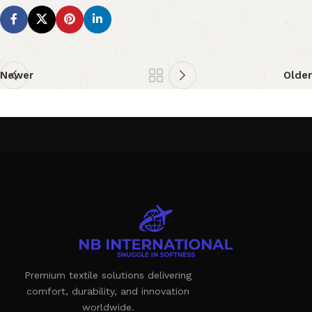
Newer
Older
Premium textile solutions delivering
comfort, durability, and innovation
worldwide.