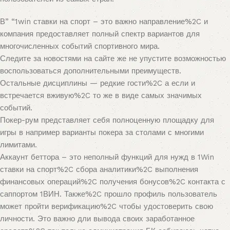
В” “1win ставки на спорт – это важно направление%2C и
компания предоставляет полный спектр вариантов для
многочисленных событий спортивного мира.
Следите за новостями на сайте же не упустите возможностью
воспользоваться дополнительными преимуществ.
Остальные дисциплины — редкие гости%2C а если и
встречается вживую%2C то же в виде самых значимых
событий.
Покер-рум представляет себя полноценную площадку для
игры в например варианты покера за столами с многими
лимитами.
Аккаунт беттора – это неполный функций для нужд в 1Win
ставки на спорт%2C сбора аналитики%2C выполнения
финансовых операций%2C получения бонусов%2C контакта с
саппортом 1ВИН. Также%2C прошло профиль пользователь
может пройти верификацию%2C чтобы удостоверить свою
личности. Это важно дли вывода своих заработанное