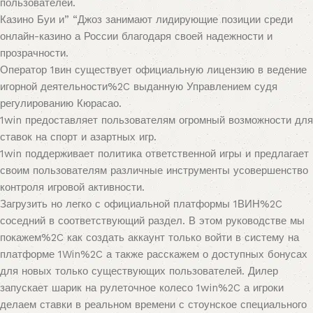
пользователей.
Казино Буи и” “Джоз занимают лидирующие позиции среди
онлайн-казино а России благодаря своей надежности и
прозрачности.
Оператор 1вин существует официальную лицензию в ведение
игорной деятельности%2C выданную Управлением судя
регулированию Кюрасао.
1win предоставляет пользователям огромный возможности для
ставок на спорт и азартных игр.
1win поддерживает политика ответственной игры и предлагает
своим пользователям различные инструменты усовершенство
контроля игровой активности.
Загрузить но легко с официальной платформы 1ВИН%2C
соседний в соответствующий раздел. В этом руководстве мы
покажем%2C как создать аккаунт только войти в систему на
платформе 1Win%2C а также расскажем о доступных бонусах
для новых только существующих пользователей. Дилер
запускает шарик на рулеточное колесо 1win%2C а игроки
делаем ставки в реальном времени с стоунское специального