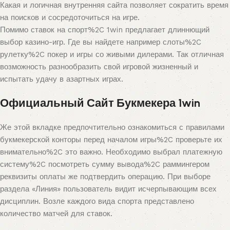
Какая и логичная внутренняя сайта позволяет сократить время
на поисков и сосредоточиться на игре.
Помимо ставок на спорт%2C 1win предлагает длиннющий
выбор казино-игр. Где вы найдете например слоты%2C
рулетку%2C покер и игры со живыми дилерами. Так отличная
возможность разнообразить свой игровой жизненный и
испытать удачу в азартных играх.
Официальный Сайт Букмекера 1win
Же этой вкладке предпочтительно ознакомиться с правилами
букмекерской конторы перед началом игры%2C проверьте их
внимательно%2C это важно. Необходимо выбрал платежную
систему%2C посмотреть сумму вывода%2C раммингером
реквизиты оплаты же подтвердить операцию. При выборе
раздела «Линия» пользователь видит исчерпывающим всех
дисциплин. Возле каждого вида спорта представлено
количество матчей для ставок.