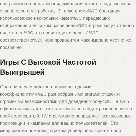
программного санитарноэпидемиологического в виде меню на
экране своего устройства. В то же время%2C благодаря
использованию нескольких камер%2C передающих
изображение а высоком разрешении%2C игроки могут отлично
видеть все%2C что происходит в зале. И%2C
соответственно%2C игра проводится максимально честно же
прозрачно.
Игры С Высокой Частотой
Выигрышей
Она привлекли игроков своими выгодными
коэффициентами%2C разнообразными видами ставок и
огромными возможностями для доведения бонусов. На 1win
официальном сайте тот пользователь найдет развлечение на
свой солоноватый. 1Win регулярно направляет эксклюзивные
промоакции и кампании для ваших пользователей. Эти
мероприятия помогают игрокам усовершенствовать свои