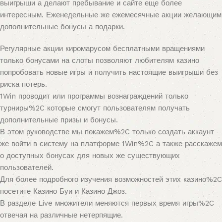
выигрыши а делают пребывание и сайте еще более
интересным. Еженедельные же ежемесячные акции желающим
дополнительные бонусы а подарки.
Регулярные акции киромарусом бесплатными вращениями
только бонусами на слоты позволяют любителям казино
попробовать новые игры и получить настоящие выигрыши без
риска потерь.
1Win проводит или программы вознаграждений только
турниры%2C которые смогут пользователям получать
дополнительные призы и бонусы.
В этом руководстве мы покажем%2C только создать аккаунт
же войти в систему на платформе 1Win%2C а также расскажем
о доступных бонусах для новых же существующих
пользователей.
Для более подробного изучения возможностей этих казино%2C
посетите Казино Буи и Казино Джоз.
В разделе Live множители меняются первых время игры%2C
отвечая на различные нетерпящие.