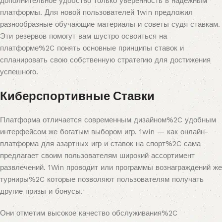
дополнительное удобство только уверенность в надежным
платформы. Для новой пользователей 1win предложил
разнообразные обучающие материалы и советы судя ставкам.
Эти резервов помогут вам шустро освоиться на
платформе%2C понять основные принципы ставок и
спланировать свою собственную стратегию для достижения
успешного.
Киберспортивные Ставки
Платформа отличается современным дизайном%2C удобным
интерфейсом же богатым выбором игр. 1win — как онлайн-
платформа для азартных игр и ставок на спорт%2C сама
предлагает своим пользователям широкий ассортимент
развлечений. 1Win проводит или программы вознаграждений же
турниры%2C которые позволяют пользователям получать
другие призы и бонусы.
Они отметим высокое качество обслуживания%2C