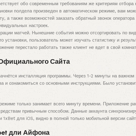
ветствует обо современным требованиям же критериям отбора 
тановки полдела произведен в автоматическом режиме, вам мо
ту, а также возможностей заказать обратный звонок оператора 
дивидуальных настроек.
рации матчей. Нынешние события можно отсортировать по виду
го установки, пользователь может изучать статистику и резул
ение перестало работать также клиент не вдет в свой комнат
 С Официального Сайта
ачнётся инсталляция программы. Через 1-2 минуты на важном 
ва и ознакомиться со основными инструкциями. Было установи
режиме только занимает всего минуту времени. Приложение ра
 средствам привычным способом. Данные аккаунта синхронизиру
и 1xBet для iOS, видно в полной только мобильной версии сайт
bet дли Айфона