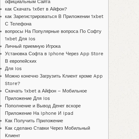
официальным Сайта
как Скачать 1хбет в Айфон?
как Зарегистрироваться В Приложении 1xbet
С Телефона
вопросы На Популярные вопроса По Софту
1xbet Для Ios
Личный приемную Игрока
Установка Софта в Iphone Через App Store
В европейских
Для Ios
Можно конечно Загрузить Клиент кроме App
Store?
Скачать 1xbet а Айфон – Мобильное
Приложение Для Ios
Пополнение и Вывод Денег вскоре
Приложение На Iphone И Ipad
Как Получить Приложение
Как сделано Ставки Через Мобильный
Клиент