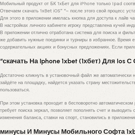
Мобильный продукт от БК 1хБет для iPhone только Ipad соот
Отвечаем скачать 1xBet iOS” “– после этого свой процесс ус
Для этого в приложении имелась кнопка для доступа к лайв ча
В настройках личного кабинете игроку представлена кучей ин
В приложении отлично отработана система для поиска и фильт
же добавить нужные поединки и турниры в избранное. Время е
содержательных акциях и бонусных предложениях. Если прилож
“скачать На Iphone 1xbet (1хбет) Для Ios
Достаточно кликнуть в установочный файл же автоматически н
зайдёте на площадку, найдется указать страну местожительст
пользоваться.
При этом установка проходит в бесповоротно автоматическом 
требует поиска зеркал, позволяет пополнять счет и выводить
изменения баланса, ставки на спорт, становились в приложени
минусы И Минусы Мобильного Софта 1x