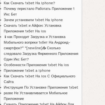
Как Скачать 1xbet На Iphone?
Почему перестало Работать Приложение 1
Икс Бет
Зачем установили 1xbet На Iphone
Скачать 1xbet и Айфон: Установка
Приложения 1хбет На Ios
📱как Проходит Загрузка и Установка
Мобильного вопреки 1хбет На Андроид-
смартфон?” “[newline]📥 Сколько
следовало Загрузка Фирменного Приложения
Один Икс Бет?
Особенности Приложения 1xbet На Ios
Приложение 1xbet а Iphone
Как Скачать 1xbet На Ios С Официального
Сайта
Инструкция По Установке Приложения 1xbet
разве Не Устанавливается Мобильное
Приложение
Скачать Приложение 1xbet На Айфон Для