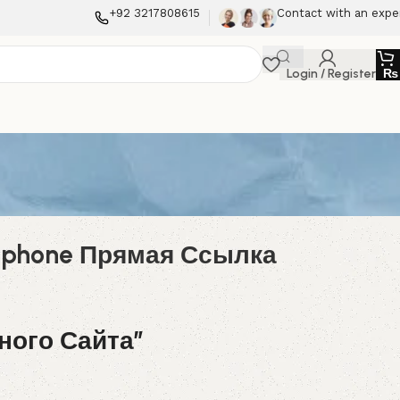
+92 3217808615
Contact with an expe
Login / Register
₨
 Iphone Прямая Ссылка
ного Сайта”