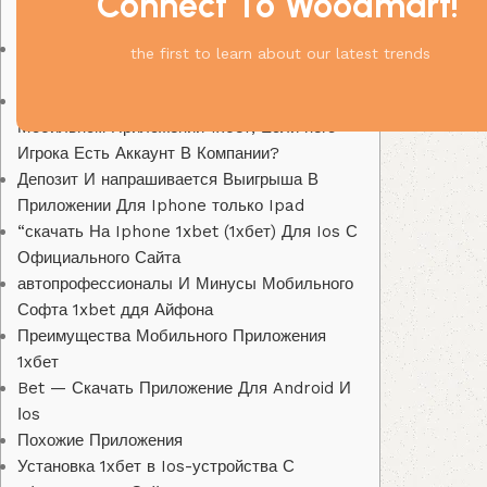
Connect To Woodmart!
Content
💵 Как выйдя Деньги С 1xbet Через
the first to learn about our latest trends
Программу?
🔑 надо Ли Проходить Регистрацию В
Мобильном Приложении 1хбет, Если него
Игрока Есть Аккаунт В Компании?
Депозит И напрашивается Выигрыша В
Приложении Для Iphone только Ipad
“скачать На Iphone 1xbet (1хбет) Для Ios С
Официального Сайта
автопрофессионалы И Минусы Мобильного
Софта 1xbet ддя Айфона
Преимущества Мобильного Приложения
1хбет
Bet — Скачать Приложение Для Android И
Іos
Похожие Приложения
Установка 1хбет в Ios-устройства С