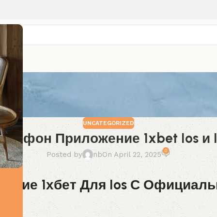
UNCATEGORIZED
На Айфон Приложение 1xbet Ios и
0
Posted by
nb
On April 22, 2025
жение 1хбет Для Ios С Официаль