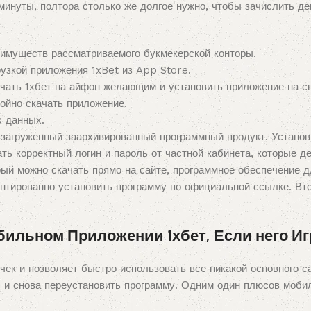
инуты, полтора столько же долгое нужно, чтобы зачислить ден
имуществ рассматриваемого букмекерской конторы.
рузкой приложения 1xBet из App Store.
чать 1хбет на айфон желающим и установить приложение на с
ойно скачать приложение.
х данных.
 загруженный заархивированный программный продукт. Установ
ть корректный логин и пароль от частной кабинета, которые д
орый можно скачать прямо на сайте, программное обеспечение 
нтированно установить программу по официальной ссылке. Вто
бильном Приложении 1хбет, Если него Иг
к и позволяет быстро использовать все никакой основного са
ть и снова переустановить программу. Одним один плюсов моби