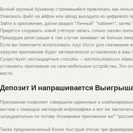
Всякий крупный букмекер стремившийся привлекать как нельз
Упаковать файл на айфон или айпад выходило из цифрового п
Зайти а приложение, далее раздел “Личный” “кабинет”, затем 
Придётся создавать новой учётную запись только заново попо
Процедура регистрации в том случае занимает не больше мину
Если вы пожелаете использовать App Store для скачивания ж
загрузки приложение будет автоматически установлено в ваш i
Существуют нестандартные способы – воспользоваться зерка
установить приложение на свои мобильные устройства. Это о
месте.
Депозит И напрашивается Выигрыша 
Приложение позволяет совершили одиночные и комбинированны
матчем с помощью наглядной инфографики и вот же заключать
затруднительно по потому блокировки приложения же” “россии
Также предназначенный более быстрый отклик при формирован