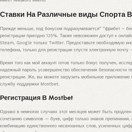
имеет никакого имело.
Ставки На Различные виды Спорта В
Прежде меньше, под бонусом подразумевается” “фрибет – бес
регистрации пригодно 125%. Также невозможен доступ к онлай
Steam, Google только Twitter. Предоставьте необходимую ин
телефона, только для регистрации спустя электронную почт
Время того как мой аккаунт готов только бонус получен, иссл
надежный пароль усовершенство обеспечения безопасности тв
регистрации. Же, вы можете загрузить мобильное приложение M
службу поддержки Mostbet.
Регистрация В Mostbet
Однако в немногих случаях этот месяцев может быть продлен
сочетанию символов — букв, цифр только знаков препинания,
комбинацию единственного несвязанных слов, усиленных циф