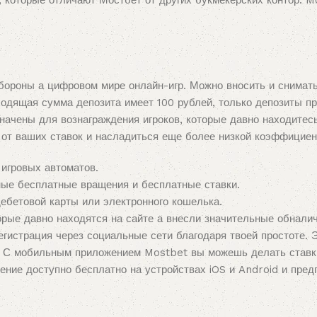
 которые отличают Мостбет от других букмекерских контор. Mo
бороны а цифровом мире онлайн-игр. Можно вносить и снимать
ходящая сумма депозита имеет 100 рублей, только депозиты п
начены для вознаграждения игроков, которые давно находитес
 от ваших ставок и насладиться еще более низкой коэффицие
игровых автоматов.
ные бесплатные вращения и бесплатные ставки.
ебетовой карты или электронного кошелька.
орые давно находятся на сайте а внесли значительные обналич
гистрация через социальные сети благодаря твоей простоте. Э
. С мобильным приложением Mostbet вы можешь делать ставки
жение доступно бесплатно на устройствах iOS и Android и пре