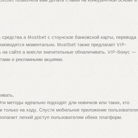
stbet позволяла вам делать ставки на конкурентной основе и
 средства а Mostbet с стоунское банковской карты, перевода
роизводятся моментально. Mostbet также предлагает VIP-
ь на сайте а внесли значительные обналичивать. VIP-бонус —
нтами и рекламными акциями.
ивать.
ти методы идеально подходят дли новичков или таких, кто
 только на ходу. Спустя мобильное приложение пользователи
дполагает легкий доступ пользователям обеих платформ.