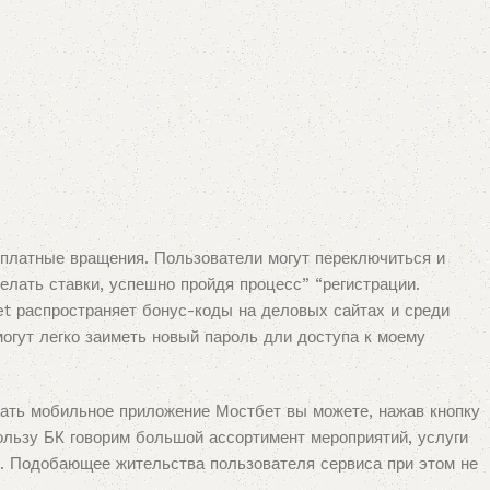
платные вращения. Пользователи могут переключиться и
елать ставки, успешно пройдя процесс” “регистрации.
 распространяет бонус-коды на деловых сайтах и ​​среди
огут легко заиметь новый пароль дли доступа к моему
чать мобильное приложение Мостбет вы можете, нажав кнопку
ользу БК говорим большой ассортимент мероприятий, услуги
й. Подобающее жительства пользователя сервиса при этом не