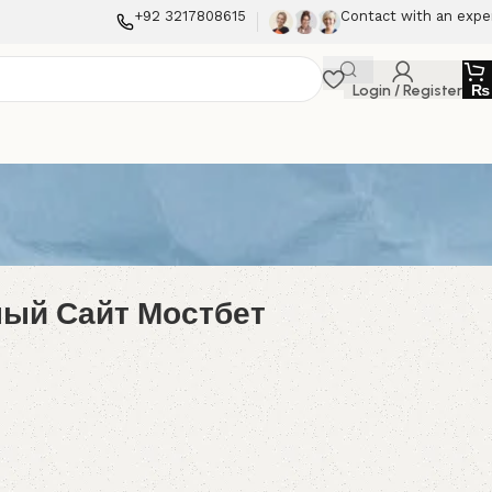
+92 3217808615
Contact with an expe
Login / Register
₨
ный Сайт Мостбет