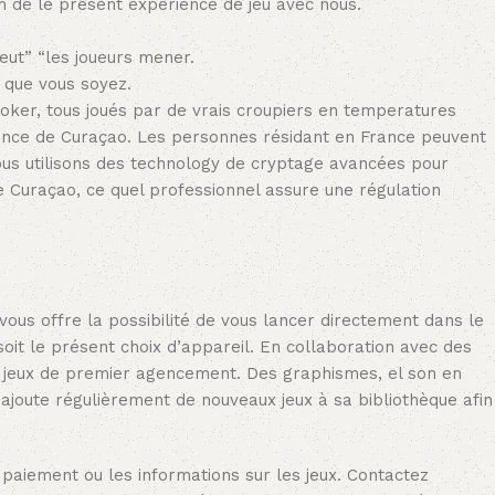
m de le présent expérience de jeu avec nous.
eut” “les joueurs mener.
 que vous soyez.
poker, tous joués par de vrais croupiers en temperatures
licence de Curaçao. Les personnes résidant en France peuvent
Nous utilisons des technology de cryptage avancées pour
re Curaçao, ce quel professionnel assure une régulation
 vous offre la possibilité de vous lancer directement dans le
 soit le présent choix d’appareil. En collaboration avec des
e jeux de premier agencement. Des graphismes, el son en
 ajoute régulièrement de nouveaux jeux à sa bibliothèque afin
 paiement ou les informations sur les jeux. Contactez