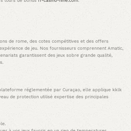
urs tours de bonus
fr-casino-nine.com
.
ions de rome, des cotes compétitives et des offers
 expérience de jeu. Nos fournisseurs comprennent Amatic,
enariats garantissent des jeux sobre grande qualité,
s.
e plateforme réglementée par Curaçao, elle applique kklk
au de protection utilisé expertise des principales
le.
uer à vos jeux favoris en un rien de temperatures.