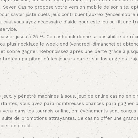
, Seven Casino propose votre version mobile de son site, opt
pour savoir juste quels jeux contribuent aux exigences sobre 
cual vous ayez nécessaire d’aide pour este jeu ou fill une 
service.
sser jusqu’à 25 %. Ce cashback donne la possibilité de récu
ou plus necklace le week-end (vendredi-dimanche) et obtene
et sobre gagner. Rebondissez après une perte grâce à jusqu’à 
ableau palpitant où les joueurs pariez sur los angeles traje
 jeux, y pénétré machines à sous, jeux de online casino en di
portantes, vous avez para nombreuses chances para gagner
 venu dans les tournois online, em événements sont conçus p
 suite de promotions attrayantes. Ce casino offer une grand
ier en direct.