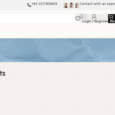
+92 3217808615
Contact with an expe
Login / Register
₨
ts