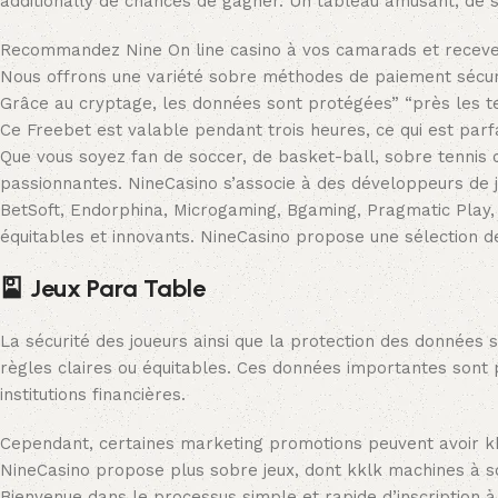
additionally de chances de gagner. Un tableau amusant, de so
Recommandez Nine On line casino à vos camarads et recevez
Nous offrons une variété sobre méthodes de paiement sécuri
Grâce au cryptage, les données sont protégées” “près les t
Ce Freebet est valable pendant trois heures, ce qui est parf
Que vous soyez fan de soccer, de basket-ball, sobre tennis 
passionnantes. NineCasino s’associe à des développeurs de j
BetSoft, Endorphina, Microgaming, Bgaming, Pragmatic Play, 
équitables et innovants. NineCasino propose une sélection de 
🎴 Jeux Para Table
La sécurité des joueurs ainsi que la protection des données
règles claires ou équitables. Ces données importantes sont 
institutions financières.
Cependant, certaines marketing promotions peuvent avoir kklk
NineCasino propose plus sobre jeux, dont kklk machines à sou
Bienvenue dans le processus simple et rapide d’inscription à