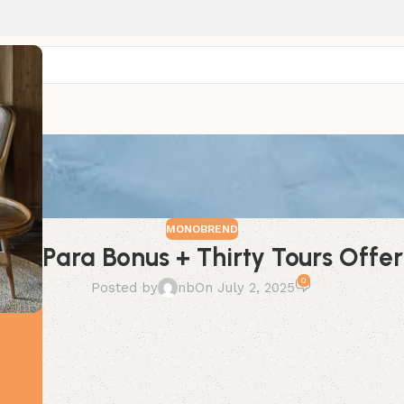
MONOBREND
 400 Para Bonus + Thirty Tours Offer
0
Posted by
nb
On July 2, 2025