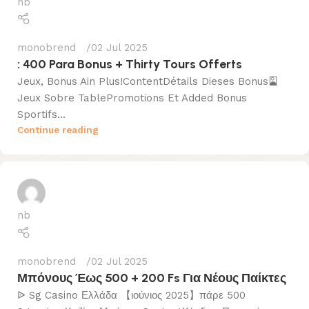
nb
monobrend
02 Jul 2025
: 400 Para Bonus + Thirty Tours Offerts
Jeux, Bonus Ain Plus!ContentDétails Dieses Bonus🎴
Jeux Sobre TablePromotions Et Added Bonus
Sportifs...
Continue reading
nb
monobrend
02 Jul 2025
Μπόνους Έως 500 + 200 Fs Για Νέους Παίκτες
ᐉ Sg Casino Ελλάδα 【ιούνιος 2025】πάρε 500