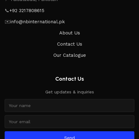
📞
+92 3217808615
✉️
info@nbinternational.pk
About Us
Contact Us
Our Catalogue
Contact Us
Get updates & inquiries
Send