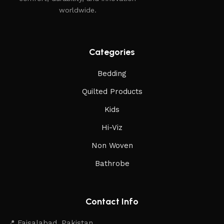
worldwide.
Categories
Bedding
Quilted Products
Kids
Hi-Viz
Non Woven
Bathrobe
Contact Info
📍 Faisalabad, Pakistan