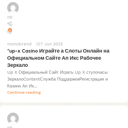
nb
0
monobrend
07 Jun 2025
“up-x Casino Играйте а Слоты Онлайн на
Официальном Сайте Ап Икс Рабочее
Зеркало
Up X Официальный Сайт Играть Up X стулочасы
ЗеркалоContentСлужба ПоддержкиРегистрация и
Казино Ап Ик...
Continue reading
nb