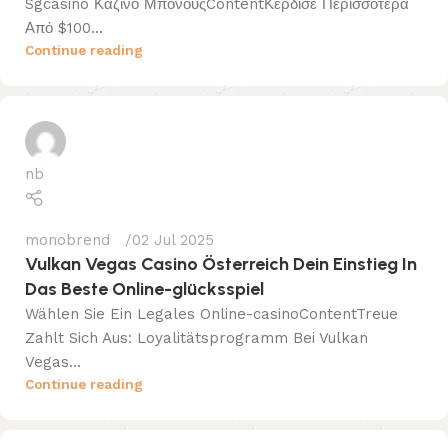
Sgcasino Καζίνο ΜπόνουςContentΚέρδισε Περισσότερα
Από $100...
Continue reading
nb
monobrend
02 Jul 2025
Vulkan Vegas Casino Österreich Dein Einstieg In
Das Beste Online-glücksspiel
Wählen Sie Ein Legales Online-casinoContentTreue
Zahlt Sich Aus: Loyalitätsprogramm Bei Vulkan
Vegas...
Continue reading