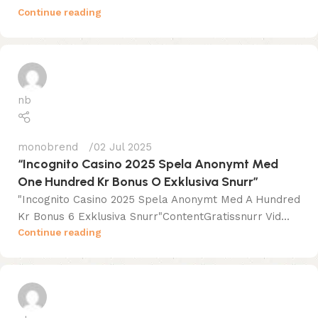
Continue reading
nb
monobrend
02 Jul 2025
“Incognito Casino 2025 Spela Anonymt Med
One Hundred Kr Bonus O Exklusiva Snurr”
"Incognito Casino 2025 Spela Anonymt Med A Hundred
Kr Bonus 6 Exklusiva Snurr"ContentGratissnurr Vid...
Continue reading