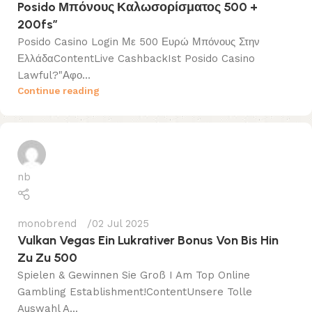
Posido Μπόνους Καλωσορίσματος 500 +
200fs”
Posido Casino Login Με 500 Ευρώ Μπόνους Στην
ΕλλάδαContentLive CashbackIst Posido Casino
Lawful?"Αφο...
Continue reading
nb
monobrend
02 Jul 2025
Vulkan Vegas Ein Lukrativer Bonus Von Bis Hin
Zu Zu 500
Spielen & Gewinnen Sie Groß I Am Top Online
Gambling Establishment!ContentUnsere Tolle
Auswahl A...