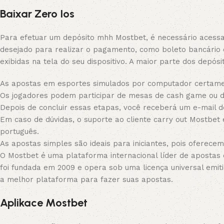
Baixar Zero Ios
Para efetuar um depósito mhh Mostbet, é necessário acessa
desejado para realizar o pagamento, como boleto bancário ou
exibidas na tela do seu dispositivo. A maior parte dos depó
As apostas em esportes simulados por computador certamen
Os jogadores podem participar de mesas de cash game ou de
Depois de concluir essas etapas, você receberá um e-mail d
Em caso de dúvidas, o suporte ao cliente carry out Mostbet 
português.
As apostas simples são ideais para iniciantes, pois oferece
O Mostbet é uma plataforma internacional líder de apostas
foi fundada em 2009 e opera sob uma licença universal emit
a melhor plataforma para fazer suas apostas.
Aplikace Mostbet