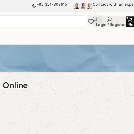
+92 3217808615
Contact with an expe
Login / Register
₨
 Online