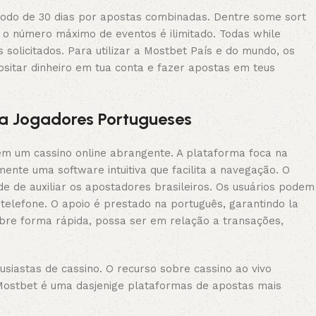
íodo de 30 dias por apostas combinadas. Dentre some sort
 o número máximo de eventos é ilimitado. Todas while
olicitados. Para utilizar a Mostbet País e do mundo, os
sitar dinheiro em tua conta e fazer apostas em teus
ra Jogadores Portugueses
m um cassino online abrangente. A plataforma foca na
ente uma software intuitiva que facilita a navegação. O
de de auxiliar os apostadores brasileiros. Os usuários podem
telefone. O apoio é prestado na português, garantindo la
sobre forma rápida, possa ser em relação a transações,
usiastas de cassino. O recurso sobre cassino ao vivo
 Mostbet é uma dasjenige plataformas de apostas mais