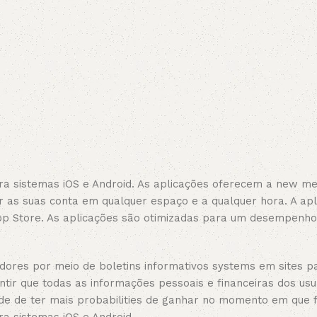
ra sistemas iOS e Android. As aplicações oferecem a new me
rir as suas conta em qualquer espaço e a qualquer hora. A a
 App Store. As aplicações são otimizadas para um desempenh
adores por meio de boletins informativos systems em sites pa
tir que todas as informações pessoais e financeiras dos us
de de ter mais probabilities de ganhar no momento em que f