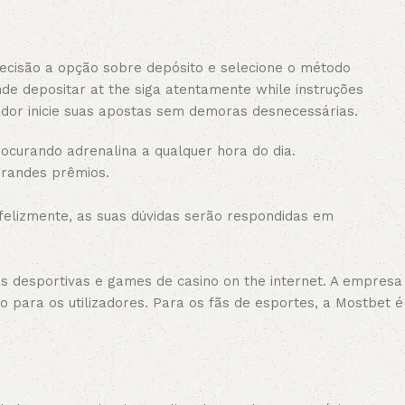
ecisão a opção sobre depósito e selecione o método
nde depositar at the siga atentamente while instruções
tador inicie suas apostas sem demoras desnecessárias.
curando adrenalina a qualquer hora do dia.
grandes prêmios.
– felizmente, as suas dúvidas serão respondidas em
s desportivas e games de casino on the internet. A empresa
 para os utilizadores. Para os fãs de esportes, a Mostbet é