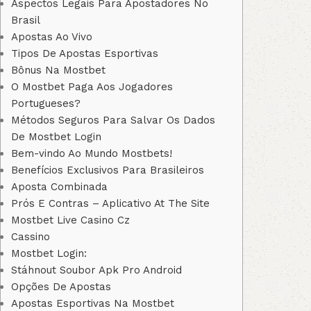
Aspectos Legais Para Apostadores No
Brasil
Apostas Ao Vivo
Tipos De Apostas Esportivas
Bônus Na Mostbet
O Mostbet Paga Aos Jogadores
Portugueses?
Métodos Seguros Para Salvar Os Dados
De Mostbet Login
Bem-vindo Ao Mundo Mostbets!
Benefícios Exclusivos Para Brasileiros
Aposta Combinada
Prós E Contras – Aplicativo At The Site
Mostbet Live Casino Cz
Cassino
Mostbet Login:
Stáhnout Soubor Apk Pro Android
Opções De Apostas
Apostas Esportivas Na Mostbet