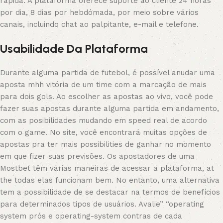
rápida. A plataforma oferece suporte ao cliente 24 horas
por dia, 8 dias por hebdómada, por meio sobre vários
canais, incluindo chat ao palpitante, e-mail e telefone.
Usabilidade Da Plataforma
Durante alguma partida de futebol, é possível anudar uma
aposta mhh vitória de um time com a marcação de mais
para dois gols. Ao escolher as apostas ao vivo, você pode
fazer suas apostas durante alguma partida em andamento,
com as posibilidades mudando em speed real de acordo
com o game. No site, você encontrará muitas opções de
apostas pra ter mais possibilities de ganhar no momento
em que fizer suas previsões. Os apostadores de uma
Mostbet têm várias maneiras de acessar a plataforma, at
the todas elas funcionam bem. No entanto, uma alternativa
tem a possibilidade de se destacar na termos de benefícios
para determinados tipos de usuários. Avalie” “operating
system prós e operating-system contras de cada