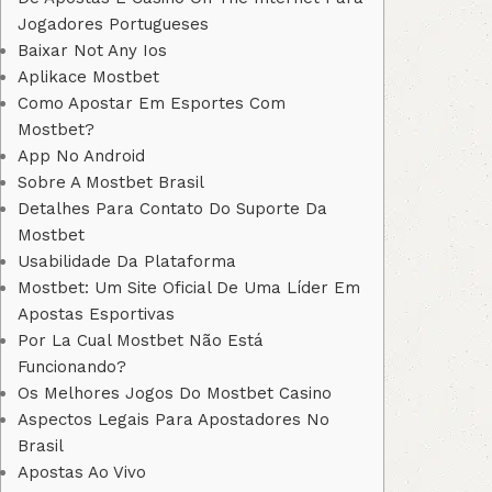
Jogadores Portugueses
Baixar Not Any Ios
Aplikace Mostbet
Como Apostar Em Esportes Com
Mostbet?
App No Android
Sobre A Mostbet Brasil
Detalhes Para Contato Do Suporte Da
Mostbet
Usabilidade Da Plataforma
Mostbet: Um Site Oficial De Uma Líder Em
Apostas Esportivas
Por La Cual Mostbet Não Está
Funcionando?
Os Melhores Jogos Do Mostbet Casino
Aspectos Legais Para Apostadores No
Brasil
Apostas Ao Vivo