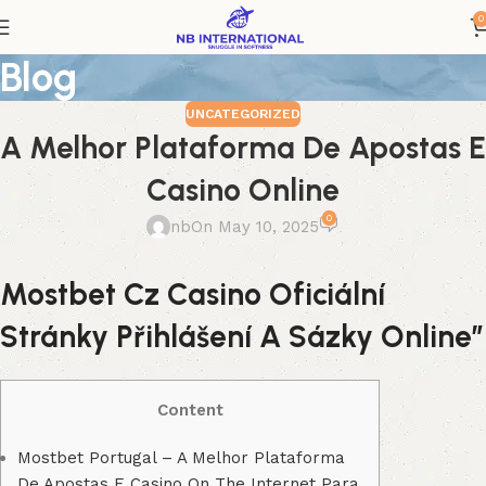
0
Blog
UNCATEGORIZED
A Melhor Plataforma De Apostas E
Casino Online
0
nb
On May 10, 2025
Mostbet Cz Casino Oficiální
Stránky Přihlášení A Sázky Online”
Content
Mostbet Portugal – A Melhor Plataforma
De Apostas E Casino On The Internet Para