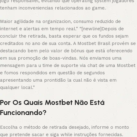
jogo responsável, evitando que operating system jogadores
tenham inconveniencias relacionados ao game.
Maior agilidade na organizacion, consumo reduzido de
internet e alertas em tempo real.” “[newline]Depois de
concluir the retirada, basta esperar que os fundos sejam
creditados no ano de sua conta. A Mostbet Brasil provém se
destacando bem pelo valor de bônus que está oferecendo
em sua promoção de boas-vindas. Nós enviamos uma
mensagem para u time de suporte via chat de uma Mostbet
e fomos respondidos em questão de segundos
apresentando uma prontidão la cual não é vista em
qualquer local.”
Por Os Quais Mostbet Não Está
Funcionando?
Escolha o método de retirada desejado, informe o monto
que pretende sacar e siga while instruções fornecidas.