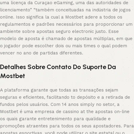
uma licença da Curaçao eGaming, uma das autoridades de
licenciamento” “também conceituadas na indústria de jogos
online. Isso significa la cual a Mostbet adere a todos os
regulamentos e padrões necessários para proporcionar um
ambiente sobre apostas seguro electronic justo. Esse
modelo de aposta é chamado de apostas múltiplas, em que
o jogador pode escolher dois ou mais times o qual podem
vencer no ano de partidas diferentes.
Detalhes Sobre Contato Do Suporte Da
Mostbet
A plataforma garante que todas as transações sejam
seguras e eficientes, facilitando to depósito e a retirada de
fundos pelos usuários. Com 14 anos simply no setor, a
Mostbet é uma empresa de cassino at the apostas on-line
os quais garante entretenimento para qualidade e
promoções atraentes para todos os seus apostadores. Para
apostas esportivas, você pode utilizar o site estatal ou o