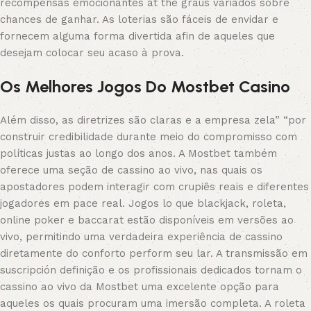
recompensas emocionantes at the graus variados sobre
chances de ganhar. As loterias são fáceis de envidar e
fornecem alguma forma divertida afin de aqueles que
desejam colocar seu acaso à prova.
Os Melhores Jogos Do Mostbet Casino
Além disso, as diretrizes são claras e a empresa zela” “por
construir credibilidade durante meio do compromisso com
políticas justas ao longo dos anos. A Mostbet também
oferece uma seção de cassino ao vivo, nas quais os
apostadores podem interagir com crupiês reais e diferentes
jogadores em pace real. Jogos lo que blackjack, roleta,
online poker e baccarat estão disponíveis em versões ao
vivo, permitindo uma verdadeira experiência de cassino
diretamente do conforto perform seu lar. A transmissão em
suscripción definição e os profissionais dedicados tornam o
cassino ao vivo da Mostbet uma excelente opção para
aqueles os quais procuram uma imersão completa. A roleta