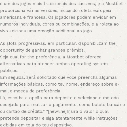
é um dos jogos mais tradicionais dos cassinos, e a Mostbet
proporciona várias versões, incluindo roleta europeia,
americana e francesa. Os jogadores podem envidar em
números individuais, cores ou combinações, e a roleta ao
vivo adiciona uma emoção additional ao jogo.
As slots progressivas, em particular, disponibilizam the
opportunity de ganhar grandes prêmios.
Seja qual for the preferência, a Mostbet oferece
alternativas para atender ambos operating system
públicos.
Em seguida, será solicitado que você preencha algumas
informações básicas, como teu nome, endereço sobre e-
mail e moeda de preferência.
Lá, escolha a opção para depósito e selecione o método
desejado para realizar o pagamento, como boleto bancário
ou cartão de crédito.” “[newline]Insira o valor o qual
pretende depositar e siga atentamente while instruções
exibidas em tela do teu dispositivo.