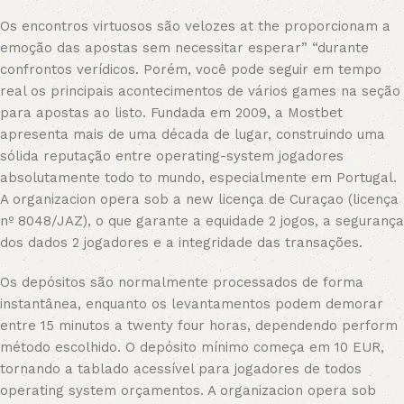
Os encontros virtuosos são velozes at the proporcionam a
emoção das apostas sem necessitar esperar” “durante
confrontos verídicos. Porém, você pode seguir em tempo
real os principais acontecimentos de vários games na seção
para apostas ao listo. Fundada em 2009, a Mostbet
apresenta mais de uma década de lugar, construindo uma
sólida reputação entre operating-system jogadores
absolutamente todo to mundo, especialmente em Portugal.
A organizacion opera sob a new licença de Curaçao (licença
nº 8048/JAZ), o que garante a equidade 2 jogos, a segurança
dos dados 2 jogadores e a integridade das transações.
Os depósitos são normalmente processados de forma
instantânea, enquanto os levantamentos podem demorar
entre 15 minutos a twenty four horas, dependendo perform
método escolhido. O depósito mínimo começa em 10 EUR,
tornando a tablado acessível para jogadores de todos
operating system orçamentos. A organizacion opera sob