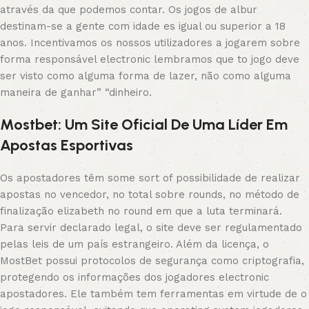
através da que podemos contar. Os jogos de albur
destinam-se a gente com idade es igual ou superior a 18
anos. Incentivamos os nossos utilizadores a jogarem sobre
forma responsável electronic lembramos que to jogo deve
ser visto como alguma forma de lazer, não como alguma
maneira de ganhar” “dinheiro.
Mostbet: Um Site Oficial De Uma Líder Em
Apostas Esportivas
Os apostadores têm some sort of possibilidade de realizar
apostas no vencedor, no total sobre rounds, no método de
finalização elizabeth no round em que a luta terminará.
Para servir declarado legal, o site deve ser regulamentado
pelas leis de um país estrangeiro. Além da licença, o
MostBet possui protocolos de segurança como criptografia,
protegendo os informações dos jogadores electronic
apostadores. Ele também tem ferramentas em virtude de o