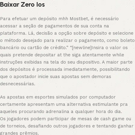
Baixar Zero Ios
Para efetuar um depósito mhh Mostbet, é necessário
acessar a seção de pagamentos de sua conta na
plataforma. Lá, decisão a opção sobre depósito e selecione
o método desejado para realizar o pagamento, como boleto
bancário ou cartão de crédito.” “[newline]Insira o valor os
quais pretende depositar at the siga atentamente while
instruções exibidas na tela do seu dispositivo. A maior parte
dos depósitos é processada imediatamente, possibilitando
que o apostador inicie suas apostas sem demoras
desnecessárias.
As apostas em esportes simulados por computador
certamente apresentam uma alternativa estimulante pra
aqueles procurando adrenalina a qualquer hora do dia.
Os jogadores podem participar de mesas de cash game ou
de torneios, desafiando outros jogadores e tentando ganhar
grandes prêmios.