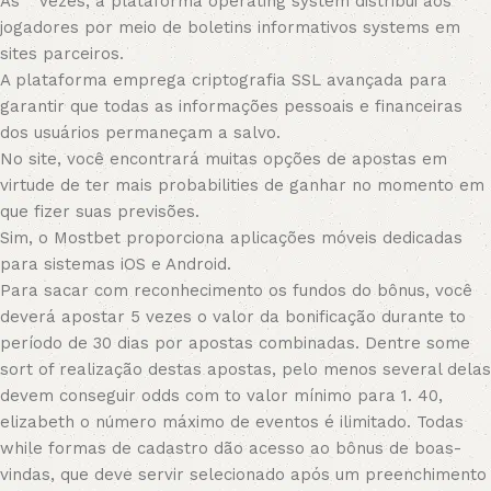
Às” “vezes, a plataforma operating system distribui aos
jogadores por meio de boletins informativos systems em
sites parceiros.
A plataforma emprega criptografia SSL avançada para
garantir que todas as informações pessoais e financeiras
dos usuários permaneçam a salvo.
No site, você encontrará muitas opções de apostas em
virtude de ter mais probabilities de ganhar no momento em
que fizer suas previsões.
Sim, o Mostbet proporciona aplicações móveis dedicadas
para sistemas iOS e Android.
Para sacar com reconhecimento os fundos do bônus, você
deverá apostar 5 vezes o valor da bonificação durante to
período de 30 dias por apostas combinadas. Dentre some
sort of realização destas apostas, pelo menos several delas
devem conseguir odds com to valor mínimo para 1. 40,
elizabeth o número máximo de eventos é ilimitado. Todas
while formas de cadastro dão acesso ao bônus de boas-
vindas, que deve servir selecionado após um preenchimento