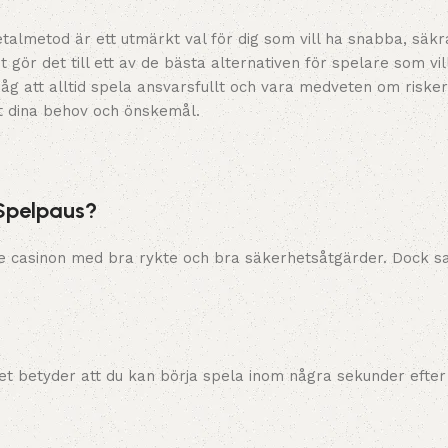
almetod är ett utmärkt val för dig som vill ha snabba, säkra
t gör det till ett av de bästa alternativen för spelare som 
g att alltid spela ansvarsfullt och vara medveten om riskern
ust dina behov och önskemål.
 Spelpaus?
 casinon med bra rykte och bra säkerhetsåtgärder. Dock sakn
ket betyder att du kan börja spela inom några sekunder efter