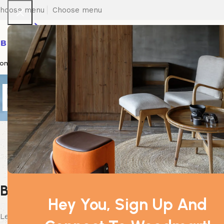
hoose menu
Choose menu
ome
Bedding
Quilted Products
Kids
Hi-Viz
Non Woven
Bathrobe
Blog
Bästa casino ut
Bästa casino utanför Spelpaus med
Hey You, Sign Up And
Letar du efter det bästa casinot utanför Spelpaus där du ka