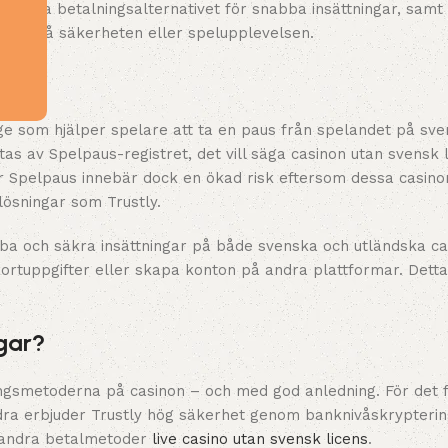
dragna betalningsalternativet för snabba insättningar, samt l
vkall på säkerheten eller spelupplevelsen.
aus?
rige som hjälper spelare att ta en paus från spelandet på sv
as av Spelpaus-registret, det vill säga casinon utan svensk
för Spelpaus innebär dock en ökad risk eftersom dessa casino
lösningar som Trustly.
abba och säkra insättningar på både svenska och utländska ca
ortuppgifter eller skapa konton på andra plattformar. Detta
ngar?
ningsmetoderna på casinon – och med god anledning. För det f
ndra erbjuder Trustly hög säkerhet genom banknivåskryptering
d andra betalmetoder
live casino utan svensk licens
.