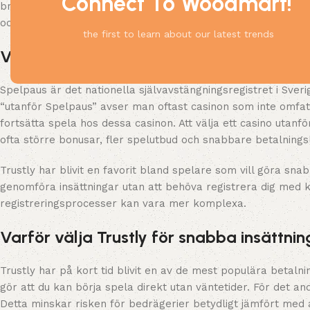
Connect To Woodmart!
bra casino utanför Spelpaus, varför Trustly är det mest före
också hur du kan dra nytta av dessa casinon utan att göra a
the first to learn about our latest trends
Vad innebär det att spela utanför Spelp
Spelpaus är det nationella självavstängningsregistret i Sve
“utanför Spelpaus” avser man oftast casinon som inte omfatt
fortsätta spela hos dessa casinon. Att välja ett casino utan
ofta större bonusar, fler spelutbud och snabbare betalnings
Trustly har blivit en favorit bland spelare som vill göra sn
genomföra insättningar utan att behöva registrera dig med k
registreringsprocesser kan vara mer komplexa.
Varför välja Trustly för snabba insättni
Trustly har på kort tid blivit en av de mest populära betal
gör att du kan börja spela direkt utan väntetider. För det a
Detta minskar risken för bedrägerier betydligt jämfört me