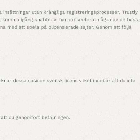
 insättningar utan krångliga registreringsprocesser. Trustly
vill komma igång snabbt. Vi har presenterat några av de bästa
a med att spela på olicensierade sajter. Genom att följa
ar dessa casinon svensk licens vilket innebär att du inte
 att du genomfört betalningen.