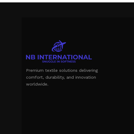
Premium textile solutions delivering
comfort, durability, and innovation
worldwide.