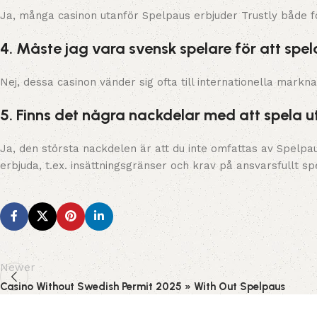
Ja, många casinon utanför Spelpaus erbjuder Trustly både fö
4. Måste jag vara svensk spelare för att spe
Nej, dessa casinon vänder sig ofta till internationella markn
5. Finns det några nackdelar med att spela 
Ja, den största nackdelen är att du inte omfattas av Spelpa
erbjuda, t.ex. insättningsgränser och krav på ansvarsfullt sp
Newer
Casino Without Swedish Permit 2025 » With Out Spelpaus