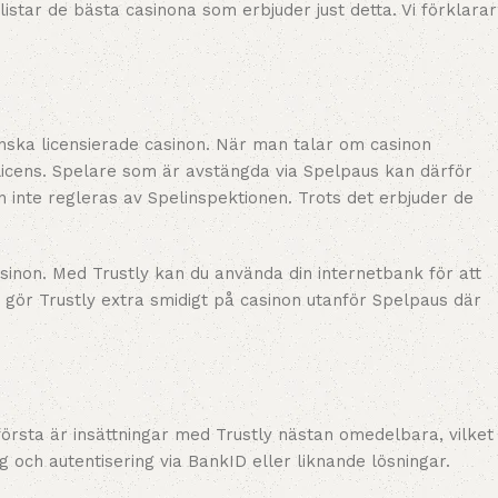
istar de bästa casinona som erbjuder just detta. Vi förklarar
enska licensierade casinon. När man talar om casinon
 licens. Spelare som är avstängda via Spelpaus kan därför
n inte regleras av Spelinspektionen. Trots det erbjuder de
sinon. Med Trustly kan du använda din internetbank för att
 gör Trustly extra smidigt på casinon utanför Spelpaus där
örsta är insättningar med Trustly nästan omedelbara, vilket
 och autentisering via BankID eller liknande lösningar.